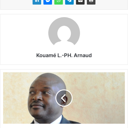
Kouamé L.-PH. Arnaud
N
k
u
r
u
n
z
i
z