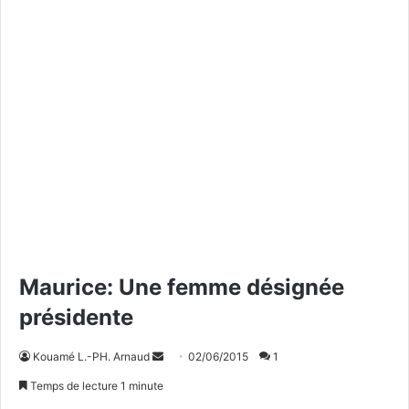
Maurice: Une femme désignée
présidente
Kouamé L.-PH. Arnaud
E
02/06/2015
1
n
Temps de lecture 1 minute
v