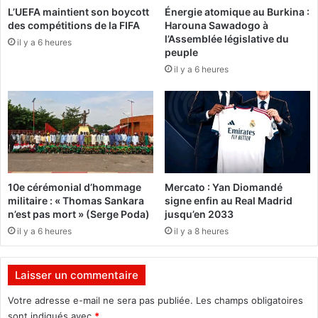
L’UEFA maintient son boycott
Énergie atomique au Burkina :
s
u
des compétitions de la FIFA
Harouna Sawadogo à
c
N
l’Assemblée législative du
il y a 6 heures
h
i
peuple
g
il y a 6 heures
e
r
i
a
10e cérémonial d’hommage
Mercato : Yan Diomandé
militaire : « Thomas Sankara
signe enfin au Real Madrid
n’est pas mort » (Serge Poda)
jusqu’en 2033
il y a 6 heures
il y a 8 heures
Laisser un commentaire
Votre adresse e-mail ne sera pas publiée.
Les champs obligatoires
sont indiqués avec
*