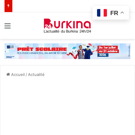
FR
Menu
Accueil
/
Actualité