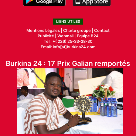
LIENS UTILES
Mentions Légales |
Charte groupe |
Contact
Publicité
|
Webmail |
Equipe B24
Tél : +( 226) 25-33-38-30
Email: info[at]burkina24.com
Burkina 24 : 17 Prix Galian remportés