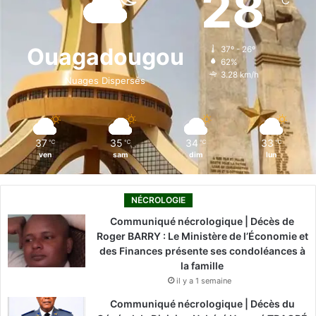
28
℃
b
e
u
a
o
o
d
b
g
k
Ouagadougou
37º - 26º
62%
o
i
e
r
3.28 km/h
Nuages Dispersés
k
n
a
m
37
35
34
33
℃
℃
℃
℃
ven
sam
dim
lun
NÉCROLOGIE
Communiqué nécrologique | Décès de
Roger BARRY : Le Ministère de l’Économie et
des Finances présente ses condoléances à
la famille
il y a 1 semaine
Communiqué nécrologique | Décès du