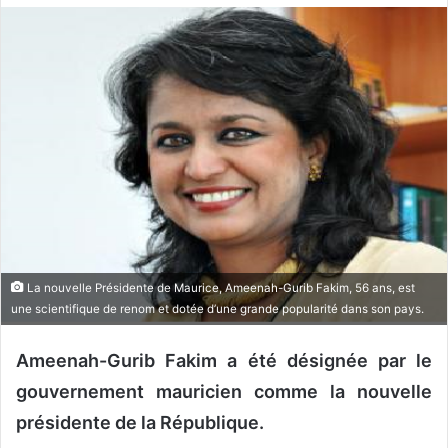
o
y
e
r
u
n
c
o
u
r
r
i
La nouvelle Présidente de Maurice, Ameenah-Gurib Fakim, 56 ans, est
e
une scientifique de renom et dotée d’une grande popularité dans son pays.
l
Ameenah-Gurib Fakim a été désignée par le
gouvernement mauricien comme la nouvelle
présidente de la République.