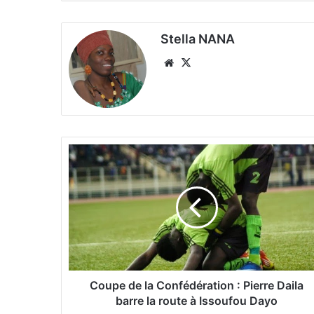
Stella NANA
We
X
bsi
te
C
o
u
p
e
d
e
l
a
C
Coupe de la Confédération : Pierre Daila
o
barre la route à Issoufou Dayo
n