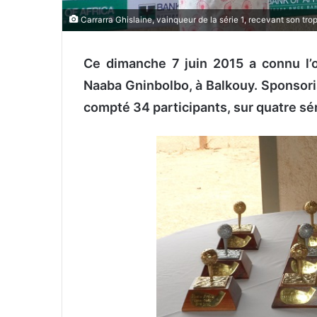
Carrarra Ghislaine, vainqueur de la série 1, recevant son 
Ce dimanche 7 juin 2015 a connu l’o
Naaba Gninbolbo, à Balkouy. Sponsoris
compté 34 participants, sur quatre sér