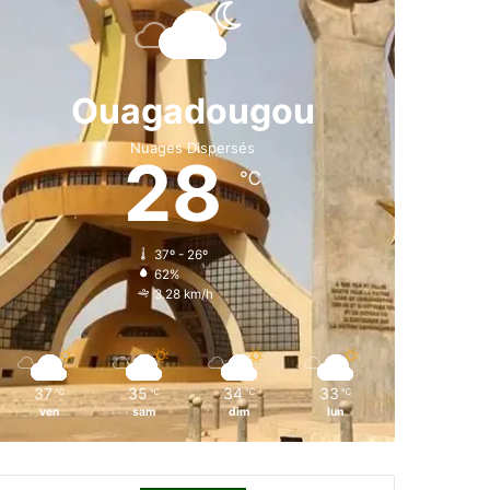
e
k
T
t
T
b
e
u
a
o
o
d
b
g
k
Ouagadougou
o
i
e
r
Nuages Dispersés
28
k
n
a
℃
m
37º - 26º
62%
3.28 km/h
37
35
34
33
℃
℃
℃
℃
ven
sam
dim
lun