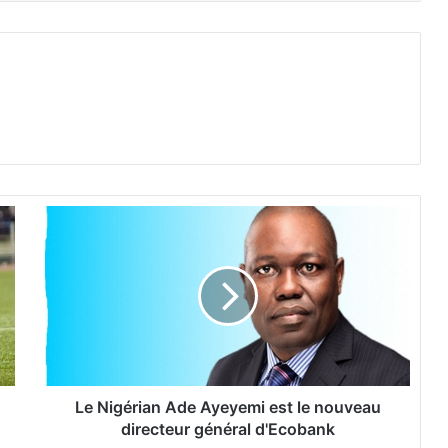
L
e
N
i
g
é
r
i
a
n
Le Nigérian Ade Ayeyemi est le nouveau
A
directeur général d'Ecobank
d