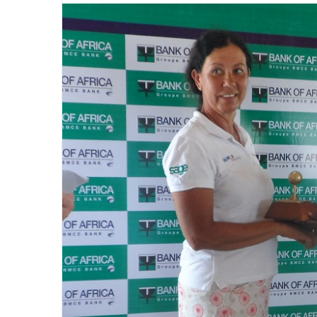
v
o
y
e
r
u
n
c
o
u
r
r
i
e
l