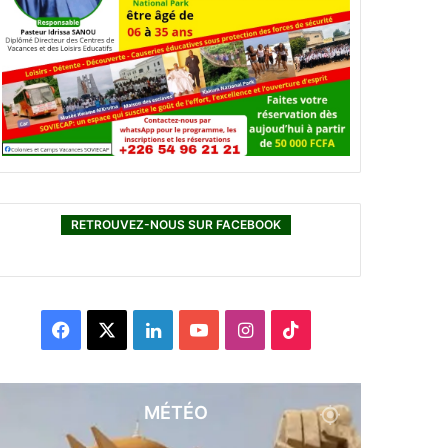
RETROUVEZ-NOUS SUR FACEBOOK
F
X
L
Y
I
T
a
i
o
n
i
c
n
u
s
k
MÉTÉO