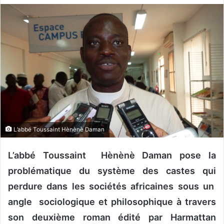
v
o
y
e
r
u
n
c
o
u
L’abbé Toussaint Hènènè Daman
r
r
L’abbé Toussaint Hènènè Daman pose la
i
e
problématique du système des castes qui
l
perdure dans les sociétés africaines sous un
angle sociologique et philosophique à travers
son deuxième roman édité par Harmattan