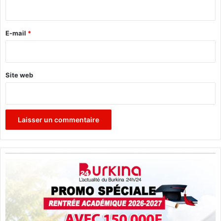
i
r
e
E-mail
*
*
Site web