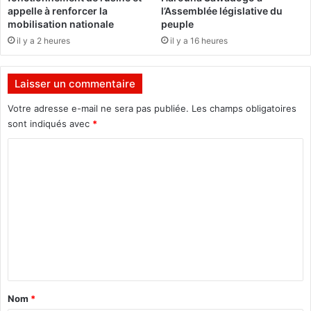
S
appelle à renforcer la
l’Assemblée législative du
a
mobilisation nationale
peuple
r
il y a 2 heures
il y a 16 heures
b
a
s
Laisser un commentaire
a
r
Votre adresse e-mail ne sera pas publiée.
Les champs obligatoires
b
sont indiqués avec
*
a
C
"
o
m
m
e
n
t
a
Nom
*