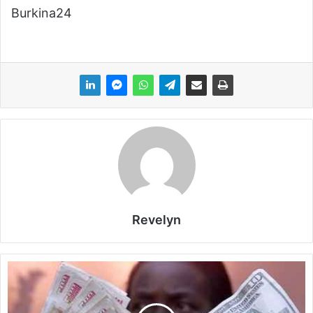
Burkina24
Revelyn
L
e
Z
i