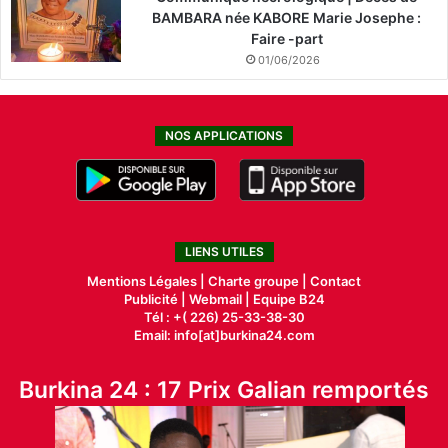
BAMBARA née KABORE Marie Josephe :
Faire -part
01/06/2026
NOS APPLICATIONS
LIENS UTILES
Mentions Légales |
Charte groupe |
Contact
Publicité
|
Webmail |
Equipe B24
Tél : +( 226) 25-33-38-30
Email: info[at]burkina24.com
Burkina 24 : 17 Prix Galian remportés