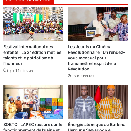
r
a
p
p
e
l
l
e
Festival international des
Les Jeudis du Cinéma
l
enfants : La 2ᵉ édition met les
Révolutionnaire : Un rendez-
e
talents et le patriotisme à
vous mensuel pour
s
l’honneur
transmettre l’esprit de la
B
Révolution
il y a 14 minutes
u
il y a 2 heures
r
k
i
n
a
b
è
à
SOBTO : L’APEC rassure sur le
Énergie atomique au Burkina :
"
fonctionnement de l’usine et
Harouna Sawadogo à