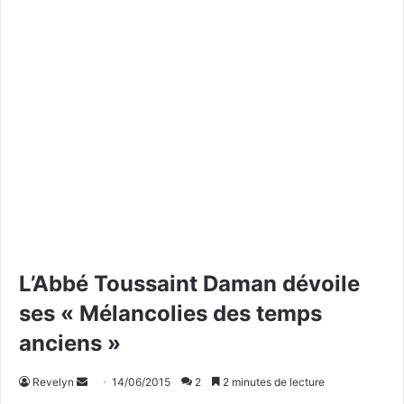
L’Abbé Toussaint Daman dévoile
ses « Mélancolies des temps
anciens »
Revelyn
E
14/06/2015
2
2 minutes de lecture
n