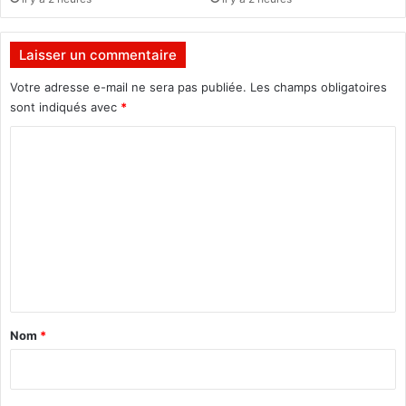
e
p
r
Laisser un commentaire
e
s
Votre adresse e-mail ne sera pas publiée.
Les champs obligatoires
s
sont indiqués avec
*
e
n
C
e
o
d
m
o
i
m
t
e
p
a
n
s
t
d
o
a
Nom
*
n
i
n
r
e
r