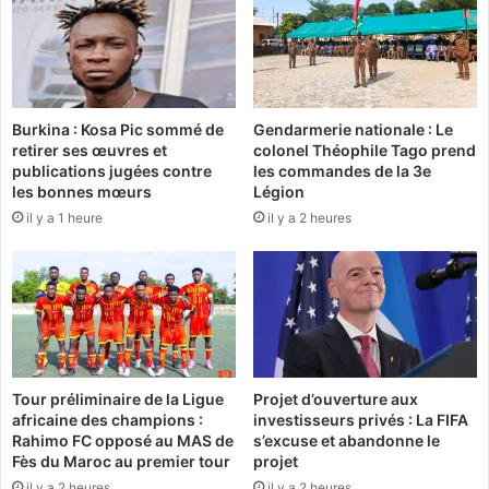
é
3
p
e
é
n
n
f
a
a
Burkina : Kosa Pic sommé de
Gendarmerie nationale : Le
l
n
retirer ses œuvres et
colonel Théophile Tago prend
i
t
publications jugées contre
les commandes de la 3e
s
s
les bonnes mœurs
Légion
a
l
il y a 1 heure
il y a 2 heures
t
i
i
b
o
é
n
r
d
é
u
s
d
é
Tour préliminaire de la Ligue
Projet d’ouverture aux
l
africaine des champions :
investisseurs privés : La FIFA
i
Rahimo FC opposé au MAS de
s’excuse et abandonne le
t
Fès du Maroc au premier tour
projet
d
il y a 2 heures
il y a 2 heures