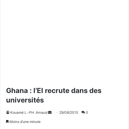
Ghana : l’EI recrute dans des
universités
Kouamé L.-PH. Arnaud
E
29/08/2015
0
n
Moins d’une minute
v