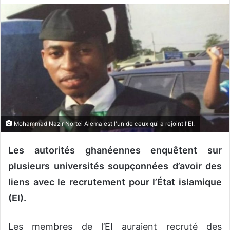
o
y
e
r
u
n
c
o
u
r
Mohammad Nazir Nortei Alema est l'un de ceux qui a rejoint l'EI.
r
i
Les autorités ghanéennes enquêtent sur
e
plusieurs universités soupçonnées d’avoir des
l
liens avec le recrutement pour l’État islamique
(EI).
Les membres de l’EI auraient recruté des