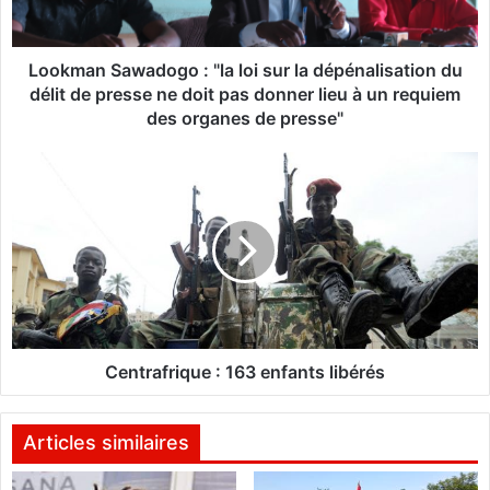
S
a
w
Lookman Sawadogo : "la loi sur la dépénalisation du
a
délit de presse ne doit pas donner lieu à un requiem
d
des organes de presse"
o
g
C
o
e
:
n
"
t
l
r
a
a
l
f
o
r
i
i
s
q
Centrafrique : 163 enfants libérés
u
u
r
e
l
:
Articles similaires
a
1
d
6