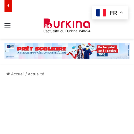
FR
Menu
Accueil
/
Actualité