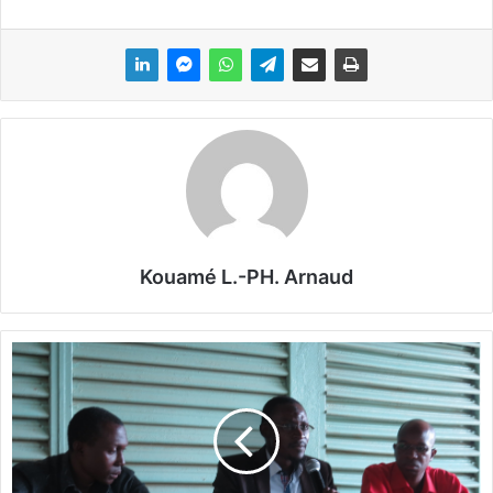
Kouamé L.-PH. Arnaud
L
o
o
k
m
a
n