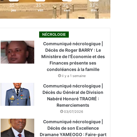
35
35
35
33
℃
℃
℃
℃
jeu
ven
sam
dim
NÉCROLOGIE
Communiqué nécrologique |
Décès de Roger BARRY : Le
Ministère de l’Économie et des
Finances présente ses
condoléances à la famille
il y a 1 semaine
Communiqué nécrologique |
Décès du Général de Division
Nabéré Honoré TRAORÉ :
Remerciements
03/07/2026
Communiqué nécrologique |
Décès de son Excellence
Dramane YAMEOGO : Faire-part