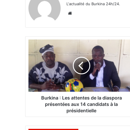
L'actualité du Burkina 24h/24.
We
bsi
te
B
u
r
k
i
n
a
:
L
e
Burkina : Les attentes de la diaspora
s
présentées aux 14 candidats à la
a
présidentielle
t
t
e