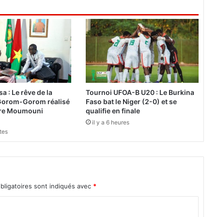
r
é
a
t
i
o
n
d
’
sa : Le rêve de la
Tournoi UFOA-B U20 : Le Burkina
u
 Gorom-Gorom réalisé
Faso bat le Niger (2-0) et se
n
stre Moumouni
qualifie en finale
e
il y a 6 heures
a
utes
u
t
o
r
i
bligatoires sont indiqués avec
*
t
é
p