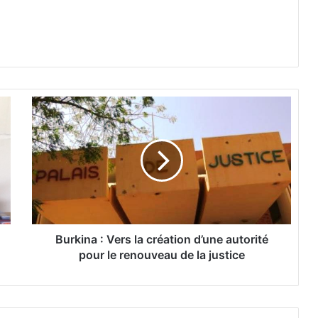
B
u
r
k
i
n
a
:
V
e
Burkina : Vers la création d’une autorité
r
pour le renouveau de la justice
s
l
a
c