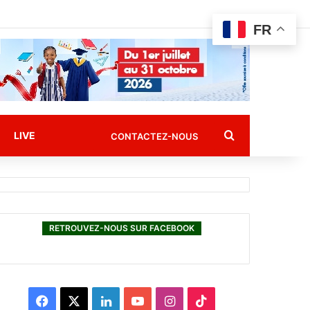
FR
Rechercher
LIVE
CONTACTEZ-NOUS
RETROUVEZ-NOUS SUR FACEBOOK
F
X
L
Y
I
T