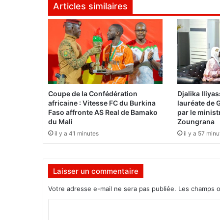
Articles similaires
n
t
e
s
d
e
l
a
d
Coupe de la Confédération
Djalika Iliyas
i
africaine : Vitesse FC du Burkina
lauréate de
a
Faso affronte AS Real de Bamako
par le mini
s
du Mali
Zoungrana
p
il y a 41 minutes
il y a 57 min
o
r
a
Laisser un commentaire
p
r
Votre adresse e-mail ne sera pas publiée.
Les champs o
é
s
C
e