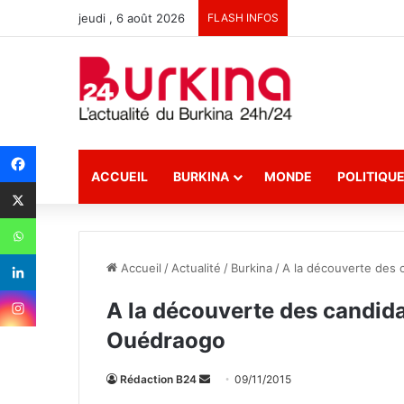
jeudi , 6 août 2026
FLASH INFOS
ACCUEIL
BURKINA
MONDE
POLITIQU
Accueil
/
Actualité
/
Burkina
/
A la découverte des c
A la découverte des candidat
Ouédraogo
Rédaction B24
E
09/11/2015
n