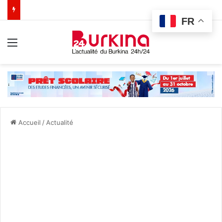
FR
Menu
Accueil
/
Actualité