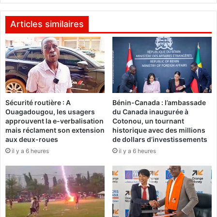
n
d
n
e
e
s
Articles similaires
s
é
d
l
e
e
d
c
r
t
o
i
i
o
Sécurité routière : A
Bénin-Canada : l’ambassade
t
n
Ouagadougou, les usagers
du Canada inaugurée à
s
s
approuvent la e-verbalisation
Cotonou, un tournant
d
c
mais réclament son extension
historique avec des millions
e
o
aux deux-roues
de dollars d’investissements
l
n
il y a 6 heures
il y a 6 heures
'
f
h
i
o
r
m
m
m
é
e
d