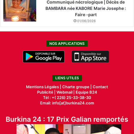
Communiqué nécrologique | Décès de
BAMBARA née KABORE Marie Josephe :
Faire -part
01/06/2026
NOS APPLICATIONS
LIENS UTILES
Mentions Légales |
Charte groupe |
Contact
Publicité
|
Webmail |
Equipe B24
Tél : +( 226) 25-33-38-30
Email: info[at]burkina24.com
Burkina 24 : 17 Prix Galian remportés