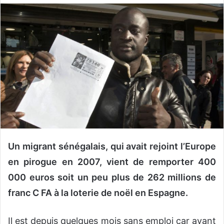
o
y
e
r
u
n
c
o
u
r
r
i
Un migrant sénégalais, qui avait rejoint l’Europe
e
en pirogue en 2007, vient de remporter 400
l
000 euros soit un peu plus de 262 millions de
franc C FA à la loterie de noël en Espagne.
Il est depuis quelques mois sans emploi car ayant