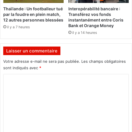
e
Thaïlande : Un footballeur tué
Interopérabilité bancaire :
m
par la foudre en plein match,
Transférez vos fonds
a
12 autres personnes blessées
instantanément entre Coris
n
Bank et Orange Money
il y a 7 heures
d
il y a 14 heures
e
n
t
Laisser un commentaire
à
O
Votre adresse e-mail ne sera pas publiée.
Les champs obligatoires
u
sont indiqués avec
*
a
C
t
t
o
a
m
r
a
m
"
e
d
'
n
e
t