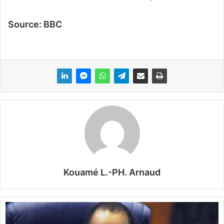
Source: BBC
Kouamé L.-PH. Arnaud
D
e