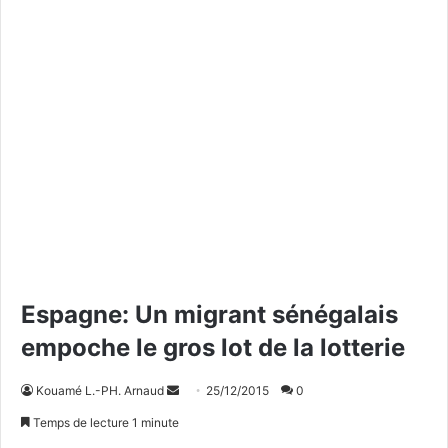
Espagne: Un migrant sénégalais
empoche le gros lot de la lotterie
Kouamé L.-PH. Arnaud
E
25/12/2015
0
n
Temps de lecture 1 minute
v