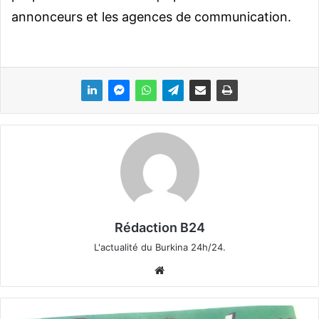
annonceurs et les agences de communication.
Rédaction B24
L'actualité du Burkina 24h/24.
We
bsi
te
T