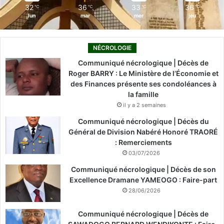
32
36
33
36
℃
℃
℃
℃
lun
mar
mer
jeu
NÉCROLOGIE
Communiqué nécrologique | Décès de
Roger BARRY : Le Ministère de l’Économie et
des Finances présente ses condoléances à
la famille
il y a 2 semaines
Communiqué nécrologique | Décès du
Général de Division Nabéré Honoré TRAORÉ
: Remerciements
03/07/2026
Communiqué nécrologique | Décès de son
Excellence Dramane YAMEOGO : Faire-part
28/06/2026
Communiqué nécrologique | Décès de