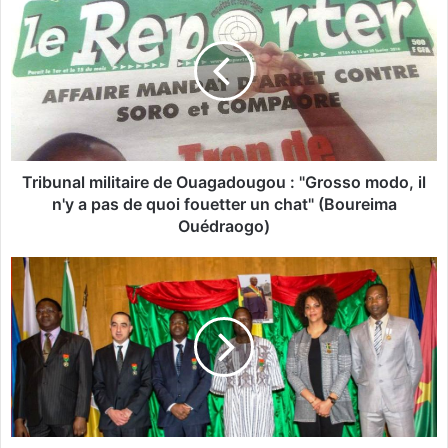
r
i
b
u
n
a
l
m
i
Tribunal militaire de Ouagadougou : "Grosso modo, il
l
n'y a pas de quoi fouetter un chat" (Boureima
i
Ouédraogo)
t
a
L
i
’
r
a
e
m
d
b
e
a
O
s
u
s
a
a