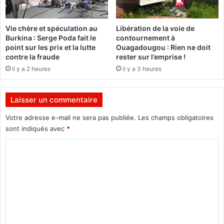
c
l
o
n
m
Vie chère et spéculation au
Libération de la voie de
'
p
Burkina : Serge Poda fait le
contournement à
y
e
point sur les prix et la lutte
Ouagadougou : Rien ne doit
a
n
contre la fraude
rester sur l’emprise !
p
s
il y a 2 heures
il y a 3 heures
a
e
s
5
d
r
Laisser un commentaire
e
é
q
c
Votre adresse e-mail ne sera pas publiée.
Les champs obligatoires
u
i
sont indiqués avec
*
o
p
i
C
i
f
e
o
o
n
m
u
d
e
a
m
t
i
e
t
r
e
e
n