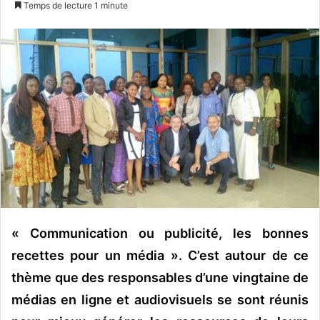
Temps de lecture 1 minute
v
o
y
e
r
u
n
c
o
u
r
r
i
« Communication ou publicité, les bonnes
e
recettes pour un média ». C’est autour de ce
l
thème que des responsables d’une vingtaine de
médias en ligne et audiovisuels se sont réunis