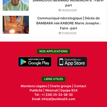
SAWADOGO BERNARD WENDIKONTE : Faire-
part
26/06/2026
Communiqué nécrologique | Décès de
BAMBARA née KABORE Marie Josephe :
Faire -part
01/06/2026
NOS APPLICATIONS
LIENS UTILES
Mentions Légales |
Charte groupe |
Contact
Publicité
|
Webmail |
Equipe B24
Tél : +( 226) 25-33-38-30
Email: info[at]burkina24.com