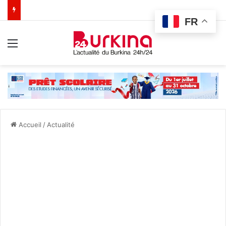
FR
Menu
Accueil
/
Actualité