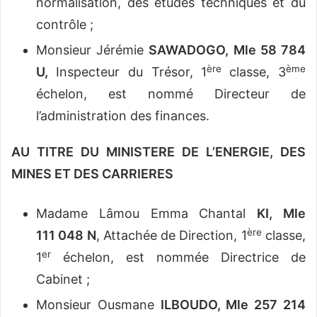
normalisation, des études techniques et du
contrôle ;
Monsieur Jérémie
SAWADOGO, Mle 58 784
ère
ème
U,
Inspecteur du Trésor, 1
classe, 3
échelon, est nommé Directeur de
l’administration des finances.
AU TITRE DU MINISTERE DE L’ENERGIE, DES
MINES ET DES CARRIERES
Madame Lâmou Emma Chantal
KI, Mle
ère
111 048 N
, Attachée de Direction, 1
classe,
er
1
échelon, est nommée Directrice de
Cabinet ;
Monsieur Ousmane
ILBOUDO, Mle 257 214