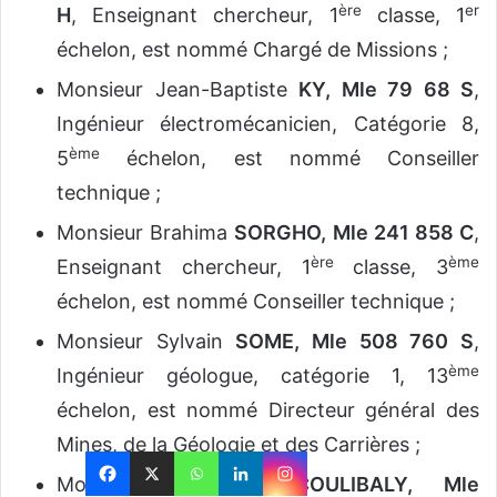
ère
er
H
, Enseignant chercheur, 1
classe, 1
échelon, est nommé Chargé de Missions ;
Monsieur Jean-Baptiste
KY, Mle 79 68 S
,
Ingénieur électromécanicien, Catégorie 8,
ème
5
échelon, est nommé Conseiller
technique ;
Monsieur Brahima
SORGHO, Mle 241 858 C
,
ère
ème
Enseignant chercheur, 1
classe, 3
échelon, est nommé Conseiller technique ;
Monsieur Sylvain
SOME, Mle 508 760 S
,
ème
Ingénieur géologue, catégorie 1, 13
échelon, est nommé Directeur général des
Mines, de la Géologie et des Carrières ;
Monsieur Ousmane
COULIBALY, Mle