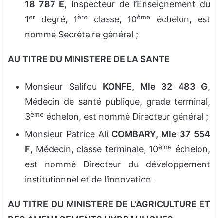
18 787 E
, Inspecteur de l’Enseignement du
er
ère
ème
1
degré, 1
classe, 10
échelon, est
nommé Secrétaire général ;
AU TITRE DU MINISTERE DE LA SANTE
Monsieur Salifou
KONFE, Mle 32 483 G
,
Médecin de santé publique, grade terminal,
ème
3
échelon, est nommé Directeur général ;
Monsieur Patrice Ali
COMBARY, Mle 37 554
ème
F
, Médecin, classe terminale, 10
échelon,
est nommé Directeur du développement
institutionnel et de l’innovation.
AU TITRE DU MINISTERE DE L’AGRICULTURE ET