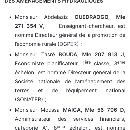
DES AMENAGEMENTS HYDRAULIQUES
Monsieur Abdelaziz
OUEDRAOGO, Mle
271 354 V
, Enseignant-chercheur, est
nommé Directeur général de la promotion de
l’économie rurale (DGPER) ;
Monsieur Tasré
BOUDA, Mle 207 913 J
,
ère
ème
Economiste planificateur, 1
classe, 3
échelon, est nommé Directeur général de la
Société nationale de l’aménagement des
terres et de l’équipement national
(SONATER) ;
Monsieur Moussa
MAIGA, Mle 56 706 D
,
Administrateur des services financiers,
ème
catégorie A1, 8
échelon, est nommé