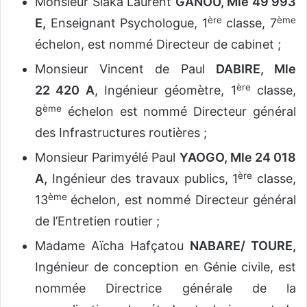
Monsieur Siaka Laurent
GANOU, Mle 49 993
ère
ème
E,
Enseignant Psychologue, 1
classe, 7
échelon, est nommé Directeur de cabinet ;
Monsieur Vincent de Paul
DABIRE, Mle
ère
22 420 A
, Ingénieur géomètre, 1
classe,
ème
8
échelon est nommé Directeur général
des Infrastructures routières ;
Monsieur Parimyélé Paul
YAOGO, Mle 24 018
ère
A,
Ingénieur des travaux publics, 1
classe,
ème
13
échelon, est nommé Directeur général
de l’Entretien routier ;
Madame Aïcha Hafçatou
NABARE/ TOURE,
Ingénieur de conception en Génie civile, est
nommée Directrice générale de la