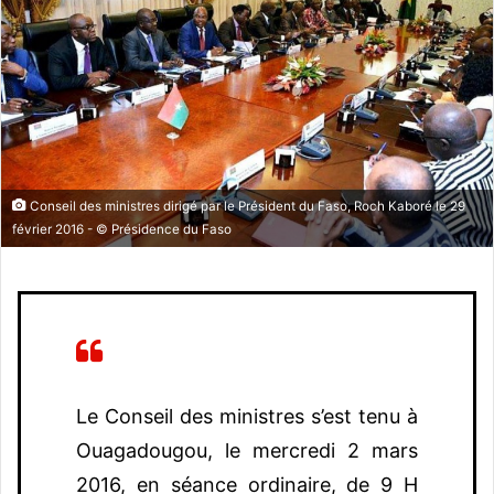
o
y
e
r
u
n
c
o
Conseil des ministres dirigé par le Président du Faso, Roch Kaboré le 29
u
février 2016 - © Présidence du Faso
r
r
i
e
l
Le Conseil des ministres s’est tenu à
Ouagadougou, le mercredi 2 mars
2016, en séance ordinaire, de 9 H