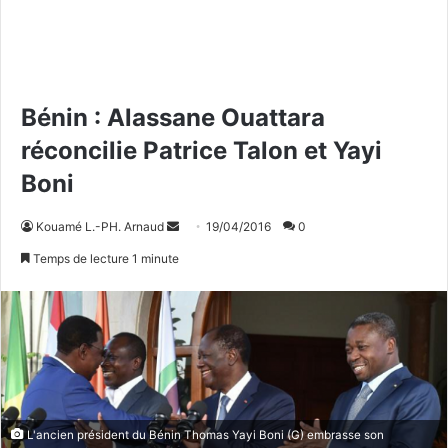
Bénin : Alassane Ouattara
réconcilie Patrice Talon et Yayi
Boni
Kouamé L.-PH. Arnaud
E
19/04/2016
0
n
Temps de lecture 1 minute
v
o
y
e
r
u
n
L'ancien président du Bénin Thomas Yayi Boni (G) embrasse son
c