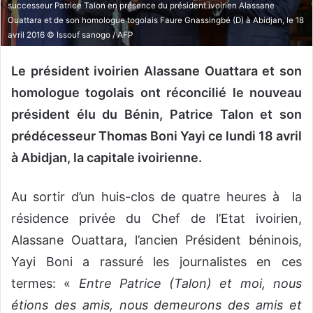
successeur Patrice Talon en présence du président ivoirien Alassane
o
Ouattara et de son homologue togolais Faure Gnassingbé (D) à Abidjan, le 18
u
avril 2016 © Issouf sanogo / AFP
r
r
Le président ivoirien Alassane Ouattara et son
i
homologue togolais ont réconcilié le nouveau
e
président élu du Bénin, Patrice Talon et son
l
prédécesseur Thomas Boni Yayi ce lundi 18 avril
à Abidjan, la capitale ivoirienne.
Au sortir d’un huis-clos de quatre heures à la
résidence privée du Chef de l’Etat ivoirien,
Alassane Ouattara, l’ancien Président béninois,
Yayi Boni a rassuré les journalistes en ces
termes: «
Entre Patrice (Talon) et moi, nous
étions des amis, nous demeurons des amis et