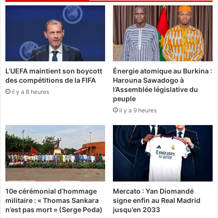
r
s
e
B
s
u
b
r
i
k
o
i
m
n
L’UEFA maintient son boycott
Énergie atomique au Burkina :
é
des compétitions de la FIFA
Harouna Sawadogo à
a
t
l’Assemblée législative du
b
il y a 8 heures
r
peuple
è
i
il y a 9 heures
d
q
e
u
C
e
ô
s
t
:
e
U
d
n
'
e
10e cérémonial d’hommage
Mercato : Yan Diomandé
I
a
militaire : « Thomas Sankara
signe enfin au Real Madrid
v
s
n’est pas mort » (Serge Poda)
jusqu’en 2033
o
s