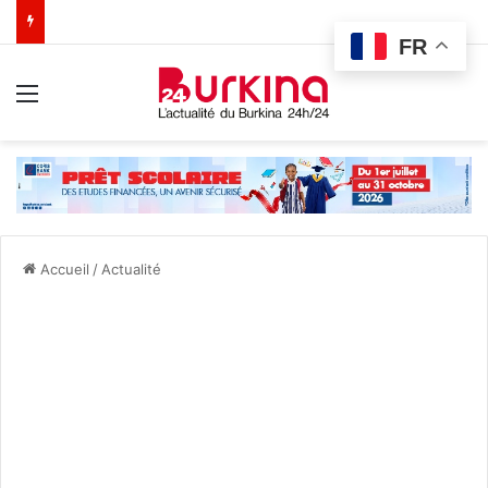
FR
Menu
Accueil
/
Actualité