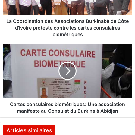
d
i
n
a
La Coordination des Associations Burkinabè de Côte
t
d'Ivoire proteste contre les cartes consulaires
i
biométriques
o
n
C
d
a
e
r
s
t
A
e
s
s
s
c
o
o
c
n
i
s
Cartes consulaires biométriques: Une association
a
u
manifeste au Consulat du Burkina à Abidjan
t
l
i
a
o
i
Articles similaires
n