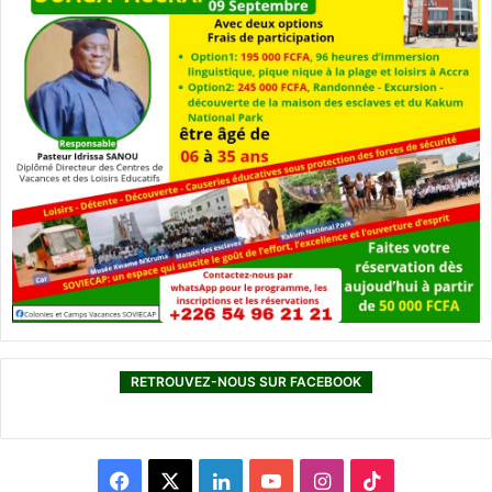
RETROUVEZ-NOUS SUR FACEBOOK
F
X
L
Y
I
T