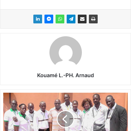
Kouamé L.-PH. Arnaud
L
a
C
o
o
r