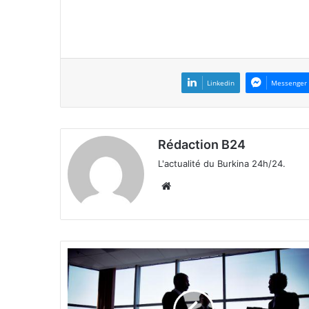
Linkedin
Messenger
Rédaction B24
L'actualité du Burkina 24h/24.
We
bsi
te
F
l
u
x