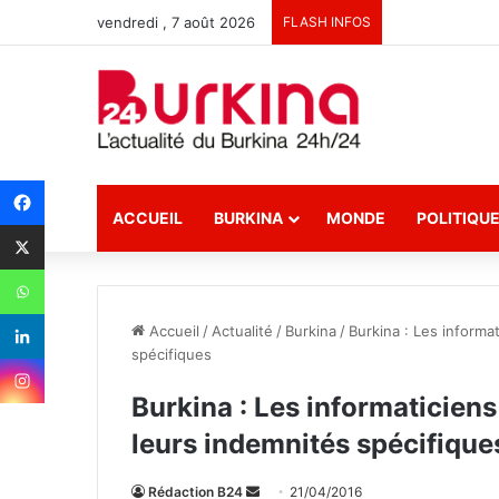
vendredi , 7 août 2026
FLASH INFOS
ACCUEIL
BURKINA
MONDE
POLITIQU
Accueil
/
Actualité
/
Burkina
/
Burkina : Les informa
spécifiques
Burkina : Les informaticiens
leurs indemnités spécifique
Rédaction B24
E
21/04/2016