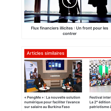
f
i
n
a
n
c
Flux financiers illicites : Un front pour les
i
contrer
e
r
s
Articles similaires
i
l
l
i
c
i
t
e
s
« PengMe » : La nouvelle solution
Festival inte
numérique pour faciliter l’avance
La 2ᵉ édition
:
sur salaire au Burkina Faso
patriotisme 
U