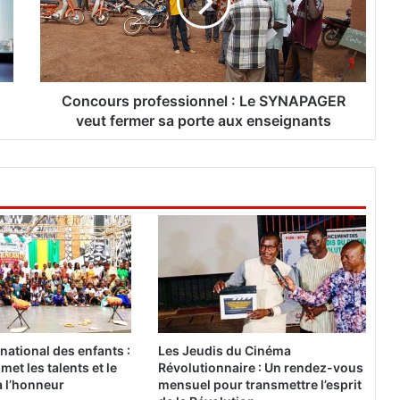
o
u
r
s
p
r
Concours professionnel : Le SYNAPAGER
o
veut fermer sa porte aux enseignants
f
e
s
s
i
o
n
n
e
l
:
L
rnational des enfants :
Les Jeudis du Cinéma
e
 met les talents et le
Révolutionnaire : Un rendez-vous
S
à l’honneur
mensuel pour transmettre l’esprit
Y