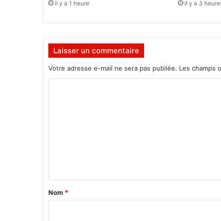
il y a 1 heure
il y a 3 heure
n
f
r
o
Laisser un commentaire
n
t
Votre adresse e-mail ne sera pas publiée.
Les champs o
p
o
C
u
o
r
l
m
e
m
s
c
e
o
n
n
t
t
r
a
Nom
*
e
i
r
r