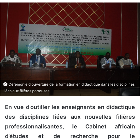
v
o
y
e
r
u
n
c
o
u
r
Cérémonie d ouverture de la formation en didactique dans les disciplines
r
liées aux filières porteuses
i
e
En vue d’outiller les enseignants en didactique
l
des disciplines liées aux nouvelles filières
professionnalisantes, le Cabinet africain
d’études et de recherche pour le