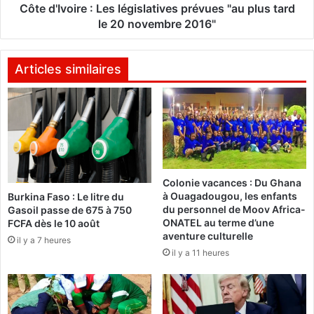
:
i
Côte d'Ivoire : Les législatives prévues "au plus tard
K
r
le 20 novembre 2016"
o
e
u
:
n
L
Articles similaires
t
e
a
s
D
l
a
é
l
g
l
i
a
s
Colonie vacances : Du Ghana
h
l
à Ouagadougou, les enfants
Burkina Faso : Le litre du
,
a
du personnel de Moov Africa-
Gasoil passe de 675 à 750
u
t
ONATEL au terme d’une
FCFA dès le 10 août
n
i
aventure culturelle
il y a 7 heures
"
v
il y a 11 heures
m
e
e
s
r
p
c
r