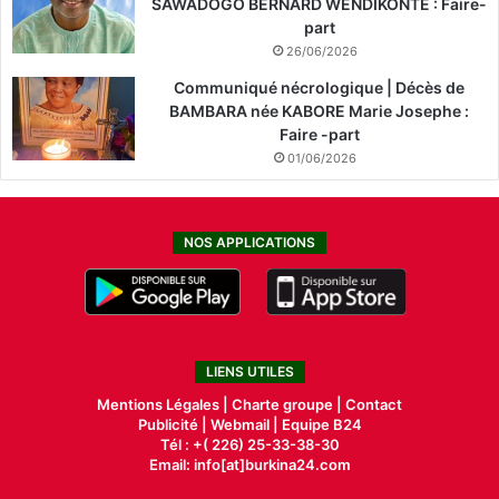
SAWADOGO BERNARD WENDIKONTE : Faire-
part
26/06/2026
Communiqué nécrologique | Décès de
BAMBARA née KABORE Marie Josephe :
Faire -part
01/06/2026
NOS APPLICATIONS
LIENS UTILES
Mentions Légales |
Charte groupe |
Contact
Publicité
|
Webmail |
Equipe B24
Tél : +( 226) 25-33-38-30
Email: info[at]burkina24.com