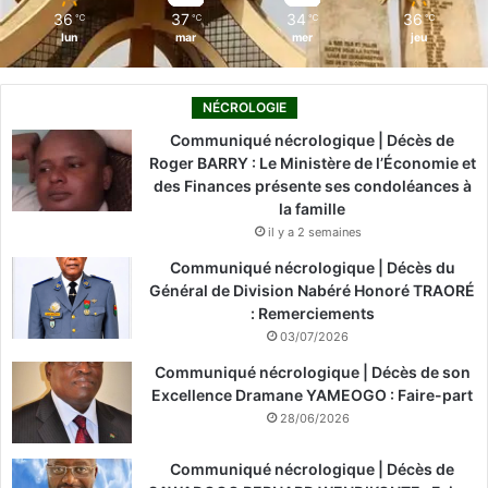
36
37
34
36
℃
℃
℃
℃
lun
mar
mer
jeu
NÉCROLOGIE
Communiqué nécrologique | Décès de
Roger BARRY : Le Ministère de l’Économie et
des Finances présente ses condoléances à
la famille
il y a 2 semaines
Communiqué nécrologique | Décès du
Général de Division Nabéré Honoré TRAORÉ
: Remerciements
03/07/2026
Communiqué nécrologique | Décès de son
Excellence Dramane YAMEOGO : Faire-part
28/06/2026
Communiqué nécrologique | Décès de