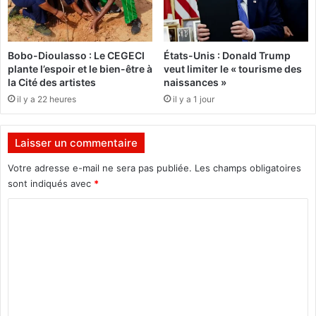
e
é
n
v
a
u
i
e
Bobo-Dioulasso : Le CEGECI
États-Unis : Donald Trump
r
s
plante l’espoir et le bien-être à
veut limiter le « tourisme des
e
"
la Cité des artistes
naissances »
"
a
il y a 22 heures
il y a 1 jour
?
u
p
l
Laisser un commentaire
u
s
Votre adresse e-mail ne sera pas publiée.
Les champs obligatoires
t
sont indiqués avec
*
a
C
r
d
o
l
m
e
2
m
0
e
n
o
n