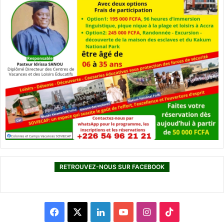
RETROUVEZ-NOUS SUR FACEBOOK
F
X
L
Y
I
T