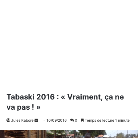
Tabaski 2016 : « Vraiment, ça ne
va pas ! »
Jules Kabore
E
10/09/2016
0
Temps de lecture 1 minute
n
v