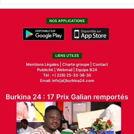
NOS APPLICATIONS
LIENS UTILES
Mentions Légales |
Charte groupe |
Contact
Publicité
|
Webmail |
Equipe B24
Tél : +( 226) 25-33-38-30
Email: info[at]burkina24.com
Burkina 24 : 17 Prix Galian remportés