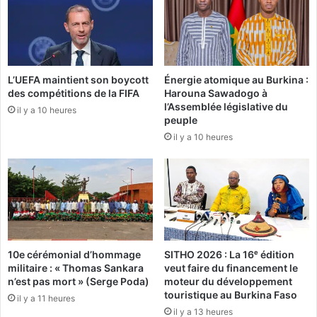
s
g
a
e
u
d
B
e
u
l
L’UEFA maintient son boycott
Énergie atomique au Burkina :
r
'
des compétitions de la FIFA
Harouna Sawadogo à
k
U
l’Assemblée législative du
i
il y a 10 heures
P
peuple
n
C
il y a 10 heures
a
:
«
N
o
u
10e cérémonial d’hommage
SITHO 2026 : La 16ᵉ édition
s
militaire : « Thomas Sankara
veut faire du financement le
l
n’est pas mort » (Serge Poda)
moteur du développement
e
touristique au Burkina Faso
il y a 11 heures
s
il y a 13 heures