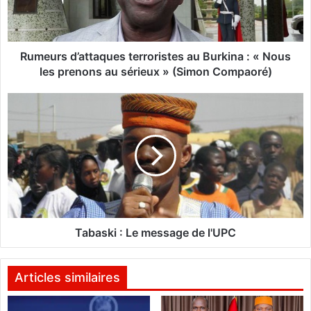
s
d
’
a
Rumeurs d’attaques terroristes au Burkina : « Nous
t
les prenons au sérieux » (Simon Compaoré)
t
a
T
q
a
u
b
e
a
s
s
t
k
e
i
r
:
r
L
o
e
Tabaski : Le message de l'UPC
r
m
i
e
s
s
Articles similaires
t
s
e
a