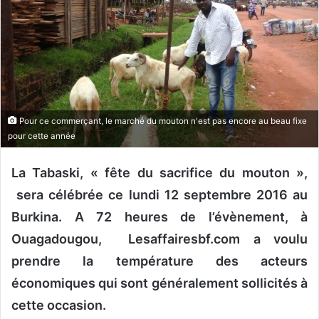
o
y
e
r
u
n
c
Pour ce commerçant, le marché du mouton n'est pas encore au beau fixe
o
pour cette année
u
r
La Tabaski, « fête du sacrifice du mouton »,
r
sera célébrée ce lundi 12 septembre 2016 au
i
Burkina. A 72 heures de l’évènement, à
e
l
Ouagadougou, Lesaffairesbf.com a voulu
prendre la température des acteurs
économiques qui sont généralement sollicités à
cette occasion.