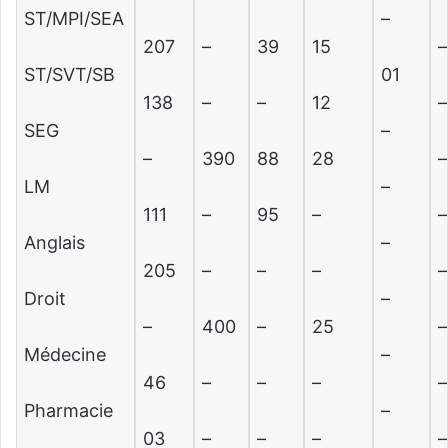
ST/MPI/SEA
–
207
–
39
15
–
ST/SVT/SB
01
138
–
–
12
–
SEG
–
–
390
88
28
–
LM
–
111
–
95
–
–
Anglais
–
205
–
–
–
–
Droit
–
–
400
–
25
–
Médecine
–
46
–
–
–
–
Pharmacie
–
03
–
–
–
–