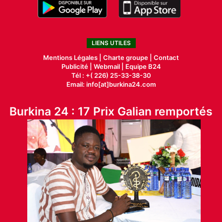
LIENS UTILES
Mentions Légales |
Charte groupe |
Contact
Publicité
|
Webmail |
Equipe B24
Tél : +( 226) 25-33-38-30
Email: info[at]burkina24.com
Burkina 24 : 17 Prix Galian remportés