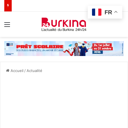
FR
Menu
Accueil
/
Actualité