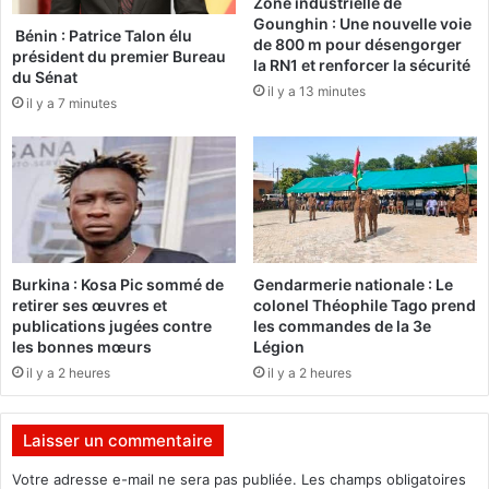
Zone industrielle de
l
l
Gounghin : Une nouvelle voie
e
o
Bénin : Patrice Talon élu
de 800 m pour désengorger
n
s
président du premier Bureau
la RN1 et renforcer la sécurité
t
i
du Sénat
il y a 13 minutes
l
o
il y a 7 minutes
e
n
s
d
p
u
e
S
t
a
i
m
t
s
s
u
Burkina : Kosa Pic sommé de
Gendarmerie nationale : Le
é
n
retirer ses œuvres et
colonel Théophile Tago prend
c
g
publications jugées contre
les commandes de la 3e
o
les bonnes mœurs
Légion
G
l
a
il y a 2 heures
il y a 2 heures
i
l
e
a
r
Laisser un commentaire
x
s
y
Votre adresse e-mail ne sera pas publiée.
Les champs obligatoires
»
N