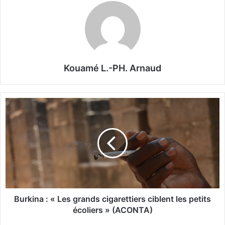
Kouamé L.-PH. Arnaud
B
u
r
k
i
n
a
:
«
L
Burkina : « Les grands cigarettiers ciblent les petits
e
écoliers » (ACONTA)
s