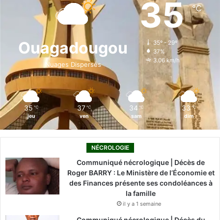
35
℃
b
e
u
a
o
o
d
b
g
k
Ouagadougou
35º - 29º
37%
o
i
e
r
3.06 km/h
Nuages Dispersés
k
n
a
m
35
37
34
33
℃
℃
℃
℃
jeu
ven
sam
dim
NÉCROLOGIE
Communiqué nécrologique | Décès de
Roger BARRY : Le Ministère de l’Économie et
des Finances présente ses condoléances à
la famille
il y a 1 semaine
Communiqué nécrologique | Décès du