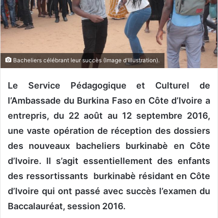
o
u
r
r
i
Bacheliers célébrant leur succès (Image d'Illustration).
e
l
Le Service Pédagogique et Culturel de
l’Ambassade du Burkina Faso en Côte d’Ivoire a
entrepris, du 22 août au 12 septembre 2016,
une vaste opération de réception des dossiers
des nouveaux bacheliers burkinabè en Côte
d’Ivoire. Il s’agit essentiellement des enfants
des ressortissants burkinabè résidant en Côte
d’Ivoire qui ont passé avec succès l’examen du
Baccalauréat, session 2016.