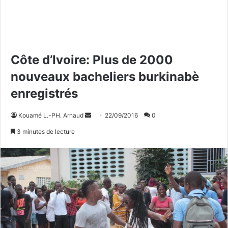
Côte d’Ivoire: Plus de 2000
nouveaux bacheliers burkinabè
enregistrés
Kouamé L.-PH. Arnaud
E
22/09/2016
0
n
3 minutes de lecture
v
o
y
e
r
u
n
c