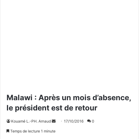
Malawi : Après un mois d’absence,
le président est de retour
Kouamé L.-PH. Arnaud
E
17/10/2016
0
n
Temps de lecture 1 minute
v