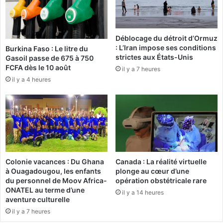
i
x
s
i
o
è
Déblocage du détroit d’Ormuz
n
m
: L’Iran impose ses conditions
Burkina Faso : Le litre du
d
e
strictes aux États-Unis
Gasoil passe de 675 à 750
'
é
FCFA dès le 10 août
il y a 7 heures
u
d
il y a 4 heures
n
i
e
t
g
i
r
o
è
n
v
d
e
u
F
Colonie vacances : Du Ghana
Canada : La réalité virtuelle
o
à Ouagadougou, les enfants
plonge au cœur d’une
r
du personnel de Moov Africa-
opération obstétricale rare
u
ONATEL au terme d’une
il y a 14 heures
m
aventure culturelle
A
il y a 7 heures
f