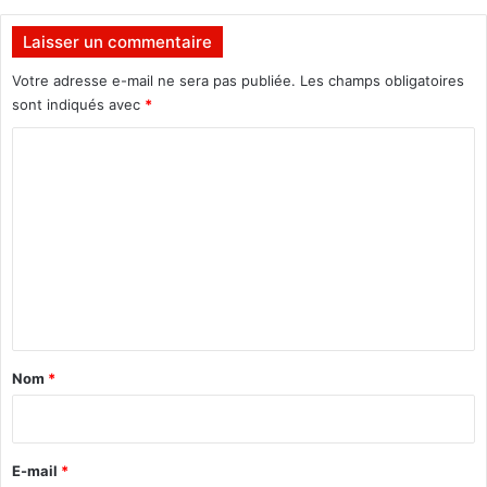
r
i
Laisser un commentaire
c
a
Votre adresse e-mail ne sera pas publiée.
Les champs obligatoires
i
sont indiqués avec
*
n
C
s
u
o
r
m
l
a
m
F
e
i
n
n
a
t
n
a
c
Nom
*
e
i
I
r
s
l
e
E-mail
*