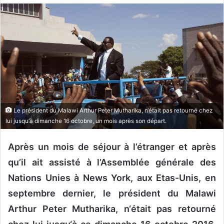
o
y
e
r
u
n
c
o
u
Le président du Malawi Arthur Peter Mutharika, n‘était pas retourné chez
r
lui jusqu‘à dimanche 16 octobre, un mois après son départ.
r
i
Après un mois de séjour à l’étranger et après
e
qu’il ait assisté à l’Assemblée générale des
l
Nations Unies à News York, aux Etas-Unis, en
septembre dernier, le président du Malawi
Arthur Peter Mutharika, n‘était pas retourné