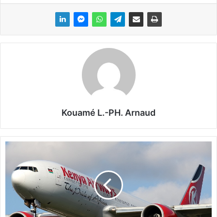
Kouamé L.-PH. Arnaud
K
e
n
y
a
A
i