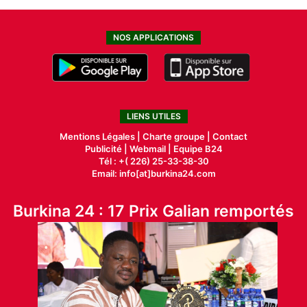
NOS APPLICATIONS
LIENS UTILES
Mentions Légales |
Charte groupe |
Contact
Publicité
|
Webmail |
Equipe B24
Tél : +( 226) 25-33-38-30
Email: info[at]burkina24.com
Burkina 24 : 17 Prix Galian remportés