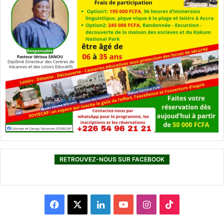
RETROUVEZ-NOUS SUR FACEBOOK
F
X
L
Y
I
T