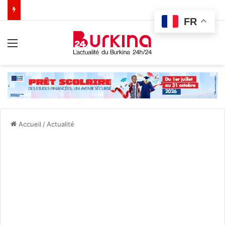
FR
Menu
Accueil
/
Actualité