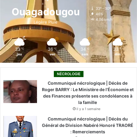
o
d
b
g
k
Ouagadougou
33º - 30º
46%
o
i
e
r
4.56 km/h
Légère Pluie
k
n
a
m
33
36
34
33
℃
℃
℃
℃
jeu
ven
sam
dim
NÉCROLOGIE
Communiqué nécrologique | Décès de
Roger BARRY : Le Ministère de l’Économie et
des Finances présente ses condoléances à
la famille
il y a 1 semaine
Communiqué nécrologique | Décès du
Général de Division Nabéré Honoré TRAORÉ
: Remerciements