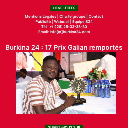
LIENS UTILES
Mentions Légales |
Charte groupe |
Contact
Publicité
|
Webmail |
Equipe B24
Tél : +( 226) 25-33-38-30
Email: info[at]burkina24.com
Burkina 24 : 17 Prix Galian remportés
SUIVEZ-NOUS SUR