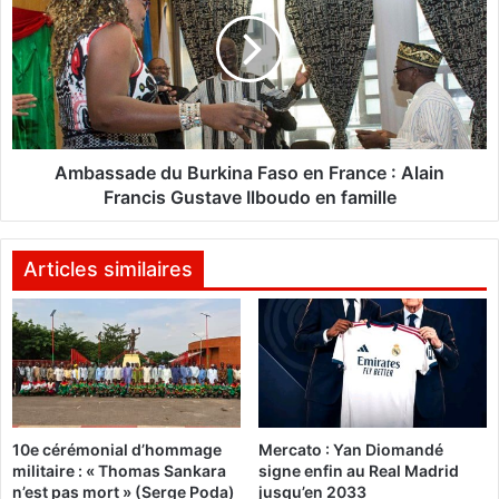
g
b
e
a
n
s
t
s
l
a
a
d
u
e
r
d
Ambassade du Burkina Faso en France : Alain
é
u
Francis Gustave Ilboudo en famille
a
B
t
u
d
r
Articles similaires
u
k
«
i
P
n
r
a
i
F
x
a
R
s
10e cérémonial d’hommage
Mercato : Yan Diomandé
F
o
militaire : « Thomas Sankara
signe enfin au Real Madrid
I
e
n’est pas mort » (Serge Poda)
jusqu’en 2033
T
n