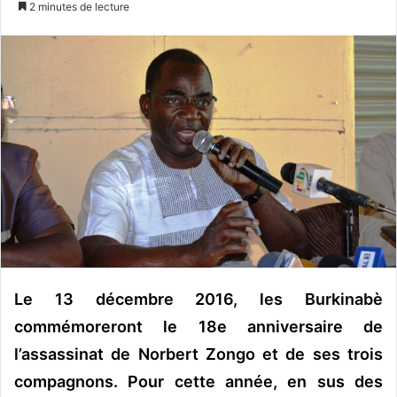
2 minutes de lecture
v
o
y
e
r
u
n
c
o
u
r
r
i
Le 13 décembre 2016, les Burkinabè
e
l
commémoreront le 18e anniversaire de
l’assassinat de Norbert Zongo et de ses trois
compagnons. Pour cette année, en sus des