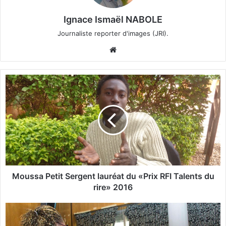
Ignace Ismaël NABOLE
Journaliste reporter d'images (JRI).
We
bsi
te
M
o
u
s
s
a
P
e
t
i
Moussa Petit Sergent lauréat du «Prix RFI Talents du
t
rire» 2016
S
e
A
r
m