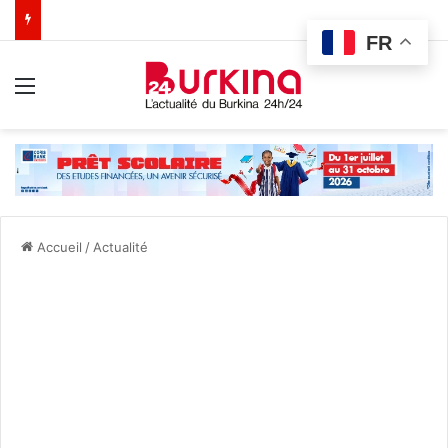
FR
Menu
Accueil
/
Actualité