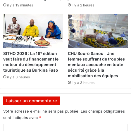
il y a 19 minutes
il y a 2 heures
a
F
l
r
e
a
n
n
t
c
s
e
d
u
:
SITHO 2026 : La 16ᵉ édition
CHU Sourô Sanou : Une
r
A
veut faire du financement le
femme souffrant de troubles
i
l
moteur du développement
mentaux accouche en toute
r
a
touristique au Burkina Faso
sécurité grâce à la
e
i
mobilisation des équipes
il y a 3 heures
»
n
il y a 3 heures
2
F
0
r
1
a
Laisser un commentaire
6
n
c
Votre adresse e-mail ne sera pas publiée.
Les champs obligatoires
i
sont indiqués avec
*
s
C
G