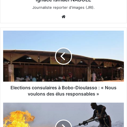
Journaliste reporter d'images (JRI).
We
bsi
te
E
l
e
c
t
i
o
n
s
c
Elections consulaires à Bobo-Dioulasso : « Nous
o
voulons des élus responsables »
n
s
M
u
o
l
z
a
a