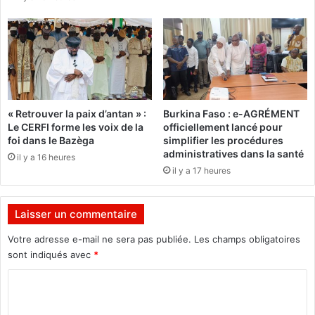
i
d
N
e
o
n
u
t
s
e
v
l
o
l
« Retrouver la paix d’antan » :
Burkina Faso : e-AGRÉMENT
u
e
Le CERFI forme les voix de la
officiellement lancé pour
l
d
foi dans le Bazèga
simplifier les procédures
o
'
administratives dans la santé
il y a 16 heures
n
u
il y a 17 heures
s
n
d
c
e
a
Laisser un commentaire
s
m
é
i
Votre adresse e-mail ne sera pas publiée.
Les champs obligatoires
l
o
sont indiqués avec
*
u
n
s
C
-
r
c
o
e
i