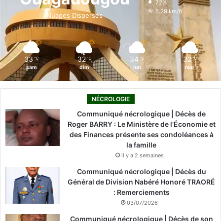
72%
o
i
e
r
5.29 km/h
Nuages Dispersés
k
n
a
m
33
32
34
32
℃
℃
℃
℃
sam
dim
lun
mar
NÉCROLOGIE
Communiqué nécrologique | Décès de
Roger BARRY : Le Ministère de l’Économie et
des Finances présente ses condoléances à
la famille
il y a 2 semaines
Communiqué nécrologique | Décès du
Général de Division Nabéré Honoré TRAORÉ
: Remerciements
03/07/2026
Communiqué nécrologique | Décès de son