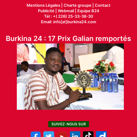
Mentions Légales |
Charte groupe |
Contact
Publicité
|
Webmail |
Equipe B24
Tél : +( 226) 25-33-38-30
Email: info[at]burkina24.com
Burkina 24 : 17 Prix Galian remportés
SUIVEZ-NOUS SUR