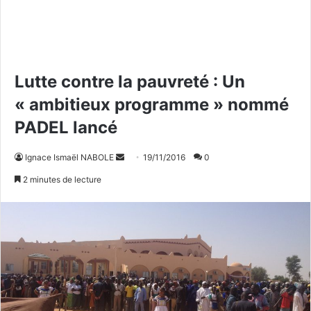
Lutte contre la pauvreté : Un
« ambitieux programme » nommé
PADEL lancé
Ignace Ismaël NABOLE
E
19/11/2016
0
n
2 minutes de lecture
v
o
y
e
r
u
n
c