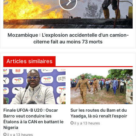
i
m
r
b
e
i
s
q
à
u
B
e
Mozambique : L'explosion accidentelle d'un camion-
o
:
citerne fait au moins 73 morts
b
L
o
'
-
e
Articles similaires
D
x
i
p
o
l
u
o
l
s
a
i
s
o
Finale UFOA-B U20 : Oscar
Sur les routes du Bam et du
s
n
Barro veut conduire les
Yaadga, là où renaît l’espoir
o
a
Étalons à la CAN en battant le
il y a 13 heures
c
Nigeria
:
c
il y a 13 heures
«