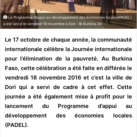
o
u
Le Programme d’appui au développement des économies locales(PADEL)
r
a été lancé le vendredi 18 novembre à Dori - © Burkina 24
r
i
Le 17 octobre de chaque année, la communauté
e
internationale célèbre la Journée internationale
l
pour l’élimination de la pauvreté. Au Burkina
Faso, cette célébration a été faite en différée le
vendredi 18 novembre 2016 et c’est la ville de
Dori qui a servi de cadre à cet effet. Cette
journée a été également mise à profit pour le
lancement du Programme d’appui au
développement des économies locales
(PADEL).