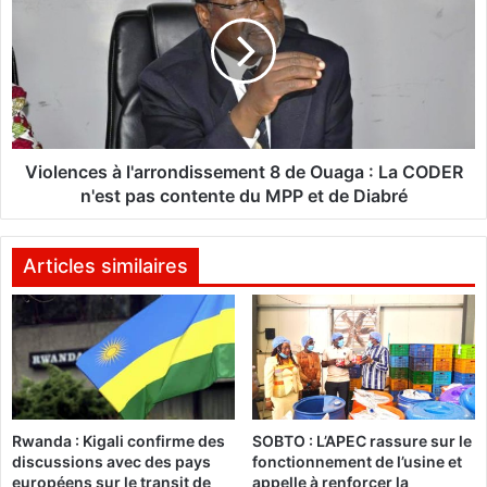
a
o
u
l
G
e
h
n
a
c
n
e
a
s
:
à
Violences à l'arrondissement 8 de Ouaga : La CODER
K
l
n'est pas contente du MPP et de Diabré
o
'
f
a
i
r
Articles similaires
A
r
n
o
n
n
a
d
n
i
l
s
a
s
Rwanda : Kigali confirme des
SOBTO : L’APEC rassure sur le
n
e
discussions avec des pays
fonctionnement de l’usine et
c
m
européens sur le transit de
appelle à renforcer la
e