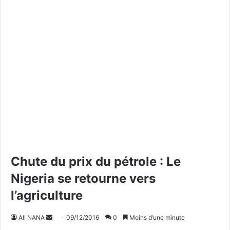
Chute du prix du pétrole : Le
Nigeria se retourne vers
l’agriculture
Ali NANA
E
09/12/2016
0
Moins d’une minute
n