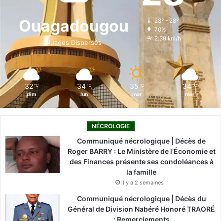
o
d
b
g
k
Ouagadougou
28º - 28º
70%
o
i
e
r
2.39 km/h
Nuages Dispersés
k
n
a
m
32
34
35
34
℃
℃
℃
℃
dim
lun
mar
mer
NÉCROLOGIE
Communiqué nécrologique | Décès de
Roger BARRY : Le Ministère de l’Économie et
des Finances présente ses condoléances à
la famille
il y a 2 semaines
Communiqué nécrologique | Décès du
Général de Division Nabéré Honoré TRAORÉ
: Remerciements