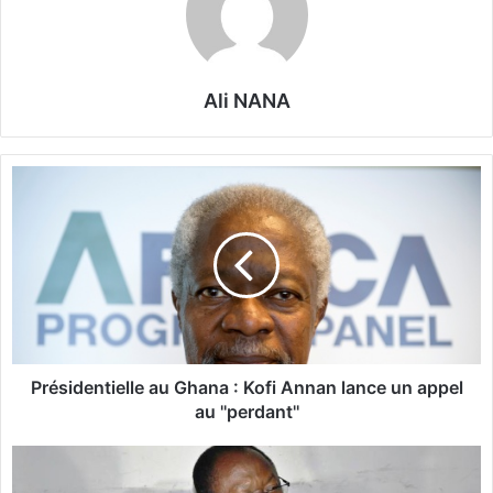
Ali NANA
P
r
é
s
i
d
e
n
t
i
Présidentielle au Ghana : Kofi Annan lance un appel
e
au ''perdant''
l
l
V
e
i