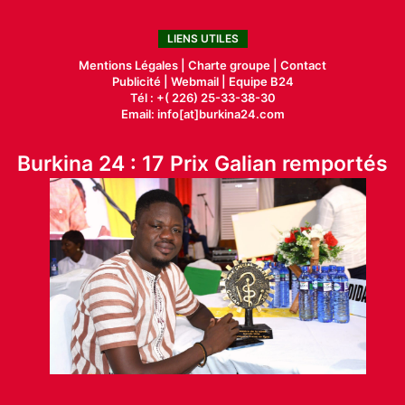
LIENS UTILES
Mentions Légales |
Charte groupe |
Contact
Publicité
|
Webmail |
Equipe B24
Tél : +( 226) 25-33-38-30
Email: info[at]burkina24.com
Burkina 24 : 17 Prix Galian remportés