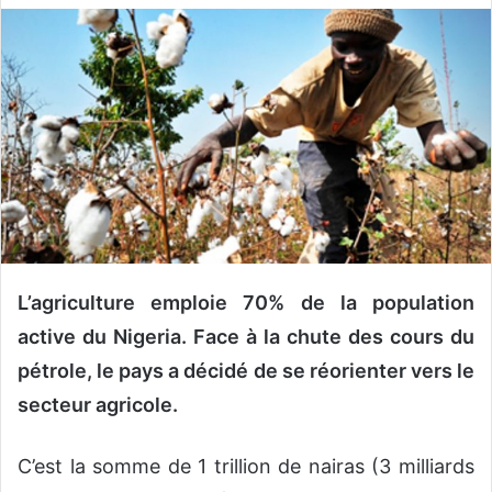
v
o
y
e
r
u
n
c
o
u
r
L’agriculture emploie 70% de la population
r
active du Nigeria. Face à la chute des cours du
i
pétrole, le pays a décidé de se réorienter vers le
e
l
secteur agricole.
C’est la somme de 1 trillion de nairas (3 milliards