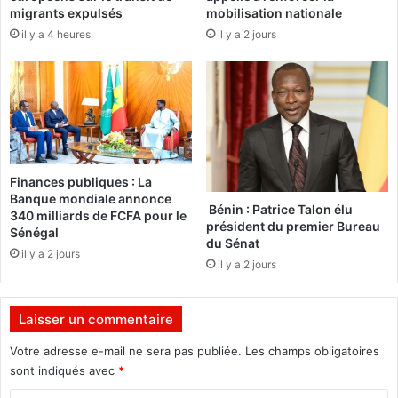
e
migrants expulsés
mobilisation nationale
u
n
il y a 4 heures
il y a 2 jours
n
t
a
8
p
d
p
e
e
O
l
u
a
a
u
g
Finances publiques : La
'
a
Banque mondiale annonce
'
:
Bénin : Patrice Talon élu
340 milliards de FCFA pour le
p
L
président du premier Bureau
Sénégal
e
du Sénat
a
il y a 2 jours
r
C
il y a 2 jours
d
O
a
D
n
Laisser un commentaire
E
t
R
Votre adresse e-mail ne sera pas publiée.
Les champs obligatoires
'
n
sont indiqués avec
*
'
'
e