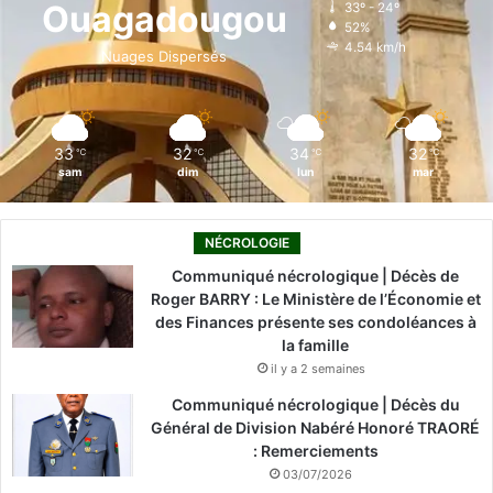
Ouagadougou
33º - 24º
52%
o
i
e
r
4.54 km/h
Nuages Dispersés
k
n
a
m
33
32
34
32
℃
℃
℃
℃
sam
dim
lun
mar
NÉCROLOGIE
Communiqué nécrologique | Décès de
Roger BARRY : Le Ministère de l’Économie et
des Finances présente ses condoléances à
la famille
il y a 2 semaines
Communiqué nécrologique | Décès du
Général de Division Nabéré Honoré TRAORÉ
: Remerciements
03/07/2026