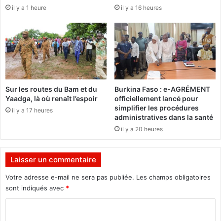
u
il y a 1 heure
il y a 16 heures
g
r
a
n
m
e
b
!
i
e
n
à
Sur les routes du Bam et du
Burkina Faso : e-AGRÉMENT
l
Yaadga, là où renaît l’espoir
officiellement lancé pour
a
simplifier les procédures
il y a 17 heures
p
administratives dans la santé
r
il y a 20 heures
é
s
i
Laisser un commentaire
d
e
Votre adresse e-mail ne sera pas publiée.
Les champs obligatoires
n
sont indiqués avec
*
t
C
e
d
o