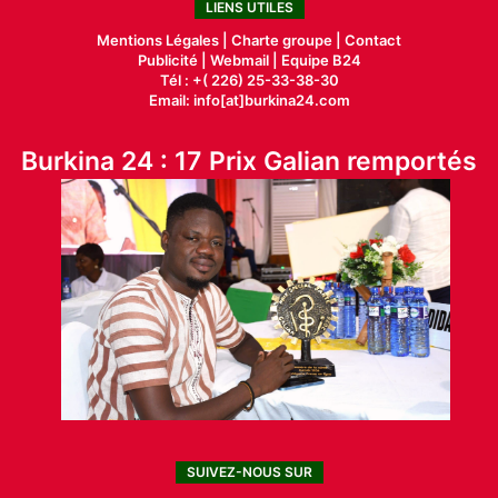
LIENS UTILES
Mentions Légales |
Charte groupe |
Contact
Publicité
|
Webmail |
Equipe B24
Tél : +( 226) 25-33-38-30
Email: info[at]burkina24.com
Burkina 24 : 17 Prix Galian remportés
SUIVEZ-NOUS SUR