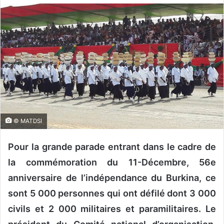
o
y
e
r
u
n
c
o
u
r
© MATDSI
r
i
Pour la grande parade entrant dans le cadre de
e
la commémoration du 11-Décembre, 56e
l
anniversaire de l’indépendance du Burkina, ce
sont 5 000 personnes qui ont défilé dont 3 000
civils et 2 000 militaires et paramilitaires. Le