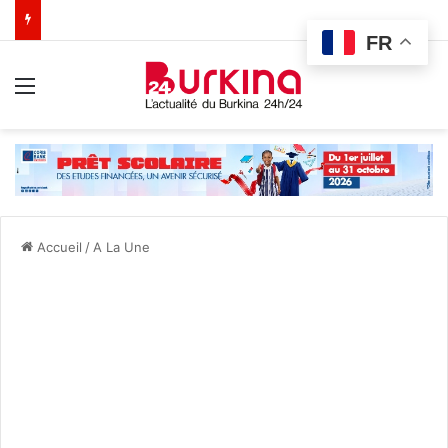
FR
Menu
Accueil
/
A La Une