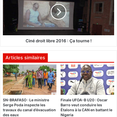
u
n
s
é
e
d
l
r
'
o
a
i
c
t
c
l
Ciné droit libre 2016 : Ça tourne !
è
i
s
b
a
r
Articles similaires
u
e
t
2
e
0
r
1
r
6
i
:
t
Ç
SN-BRAFASO : Le ministre
Finale UFOA-B U20 : Oscar
o
a
Serge Poda inspecte les
Barro veut conduire les
i
t
travaux du canal d’évacuation
Étalons à la CAN en battant le
r
o
des eaux
Nigeria
e