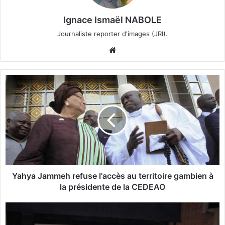
Ignace Ismaël NABOLE
Journaliste reporter d'images (JRI).
We
bsi
te
Y
a
h
y
a
J
a
m
m
e
Yahya Jammeh refuse l'accès au territoire gambien à
h
la présidente de la CEDEAO
r
e
C
f
i