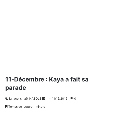
11-Décembre : Kaya a fait sa
parade
Ignace Ismaël NABOLE
E
11/12/2016
0
n
Temps de lecture 1 minute
v