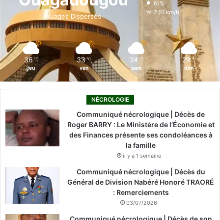
61%
o
i
e
r
2.51 km/h
Nuages Dispersés
k
n
a
m
36
33
34
29
℃
℃
℃
℃
jeu
ven
sam
dim
NÉCROLOGIE
Communiqué nécrologique | Décès de
Roger BARRY : Le Ministère de l’Économie et
des Finances présente ses condoléances à
la famille
il y a 1 semaine
Communiqué nécrologique | Décès du
Général de Division Nabéré Honoré TRAORÉ
: Remerciements
03/07/2026
Communiqué nécrologique | Décès de son