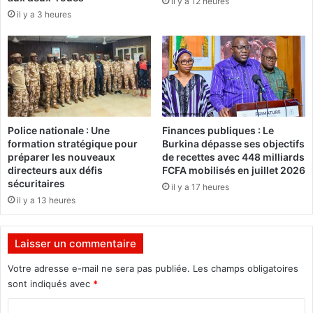
il y a 12 heures
:
u
il y a 3 heures
S
s
p
t
e
i
c
c
i
e
a
:
l
Q
O
u
Police nationale : Une
Finances publiques : Le
l
e
formation stratégique pour
Burkina dépasse ses objectifs
y
l
préparer les nouveaux
de recettes avec 448 milliards
m
l
directeurs aux défis
FCFA mobilisés en juillet 2026
p
e
sécuritaires
il y a 17 heures
i
h
il y a 13 heures
c
o
s
n
B
t
Laisser un commentaire
u
e
r
Votre adresse e-mail ne sera pas publiée.
Les champs obligatoires
!
k
sont indiqués avec
*
"
i
C
n