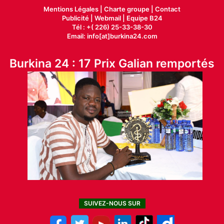
Mentions Légales |
Charte groupe |
Contact
Publicité
|
Webmail |
Equipe B24
Tél : +( 226) 25-33-38-30
Email: info[at]burkina24.com
Burkina 24 : 17 Prix Galian remportés
SUIVEZ-NOUS SUR