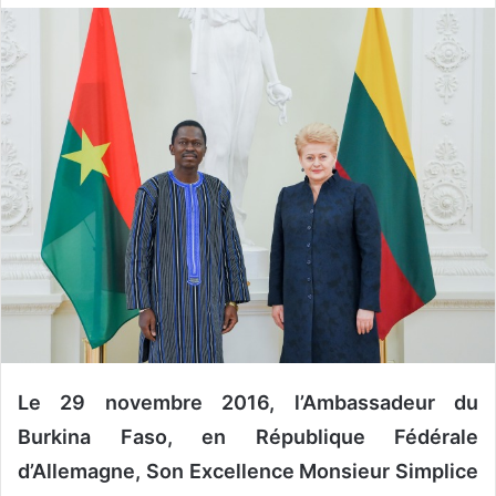
o
y
e
r
u
n
c
o
u
r
r
i
e
l
Le 29 novembre 2016, l’Ambassadeur du
Burkina Faso, en République Fédérale
d’Allemagne, Son Excellence Monsieur Simplice