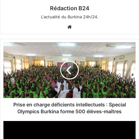
Rédaction B24
L'actualité du Burkina 24h/24.
We
bsi
te
P
r
i
s
e
e
n
c
h
a
Prise en charge déficients intellectuels : Special
r
Olympics Burkina forme 500 élèves-maîtres
g
e
"
d
N
é
o