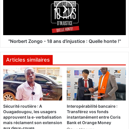
f
r
i
b
c
e
i
r
e
t
n
Z
t
o
"Norbert Zongo - 18 ans d'injustice : Quelle honte !"
s
n
i
g
n
o
Articles similaires
t
-
e
1
l
8
l
a
e
n
c
s
t
d
Sécurité routière : A
Interopérabilité bancaire :
u
'
Ouagadougou, les usagers
Transférez vos fonds
e
i
approuvent la e-verbalisation
instantanément entre Coris
l
n
mais réclament son extension
Bank et Orange Money
s
j
aux deux-roues