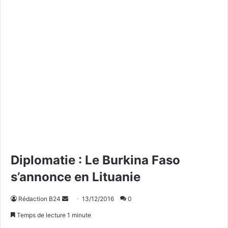
Diplomatie : Le Burkina Faso
s’annonce en Lituanie
Rédaction B24
E
13/12/2016
0
n
Temps de lecture 1 minute
v