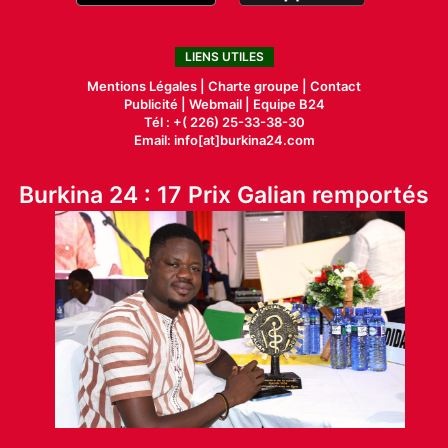
LIENS UTILES
Mentions Légales |
Charte groupe |
Contact
Publicité
|
Webmail |
Equipe B24
Tél : +( 226) 25-33-38-30
Email: info[at]burkina24.com
Burkina 24 : 17 Prix Galian remportés