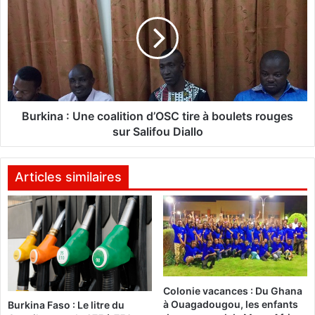
u
r
b
k
u
i
r
n
e
a
a
:
u
U
p
n
Burkina : Une coalition d’OSC tire à boulets rouges
o
e
sur Salifou Diallo
u
c
r
o
d
a
Articles similaires
e
l
n
i
o
t
u
i
v
o
e
n
a
d
Colonie vacances : Du Ghana
u
’
à Ouagadougou, les enfants
Burkina Faso : Le litre du
x
O