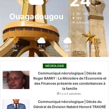
24
b
e
u
a
o
o
d
b
g
k
Ouagadougou
36º - 24º
76%
o
i
e
r
3.16 km/h
Nuages Dispersés
k
n
a
m
36
37
34
36
℃
℃
℃
℃
lun
mar
mer
jeu
NÉCROLOGIE
Communiqué nécrologique | Décès de
Roger BARRY : Le Ministère de l’Économie et
des Finances présente ses condoléances à
la famille
il y a 2 semaines
Communiqué nécrologique | Décès du
Général de Division Nabéré Honoré TRAORÉ