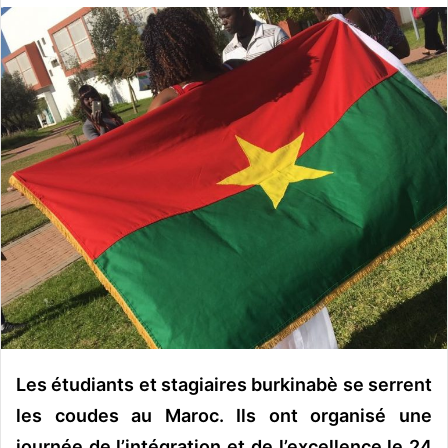
o
y
e
r
u
n
c
o
u
r
r
i
e
l
Les étudiants et stagiaires burkinabè se serrent
les coudes au Maroc. Ils ont organisé une
journée de l’intégration et de l’excellence le 24