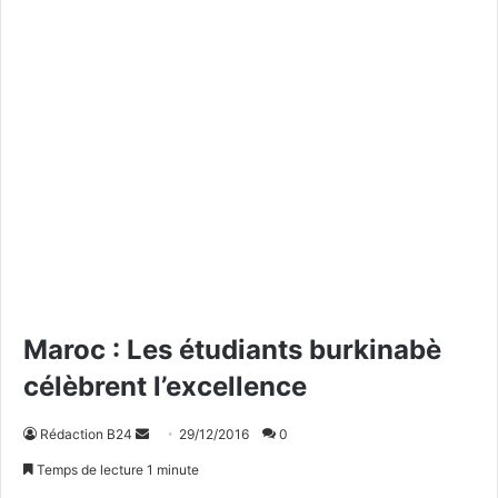
Maroc : Les étudiants burkinabè
célèbrent l’excellence
Rédaction B24
E
29/12/2016
0
n
Temps de lecture 1 minute
v