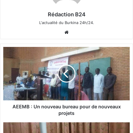
Rédaction B24
L'actualité du Burkina 24h/24.
We
bsi
te
A
E
E
M
B
:
U
n
n
o
AEEMB : Un nouveau bureau pour de nouveaux
u
projets
v
e
B
a
u