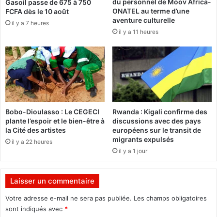
du personnel de Moov Africa-
Gasoil passe de 675 à 750
p
S
ONATEL au terme d’une
FCFA dès le 10 août
r
C
aventure culturelle
il y a 7 heures
o
t
il y a 11 heures
j
i
e
r
t
e
s
à
b
o
u
l
Bobo-Dioulasso : Le CEGECI
Rwanda : Kigali confirme des
e
plante l’espoir et le bien-être à
discussions avec des pays
t
la Cité des artistes
européens sur le transit de
s
migrants expulsés
il y a 22 heures
r
il y a 1 jour
o
u
g
Laisser un commentaire
e
s
Votre adresse e-mail ne sera pas publiée.
Les champs obligatoires
s
sont indiqués avec
*