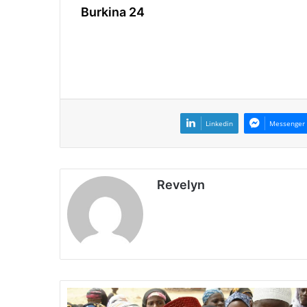
Burkina 24
Linkedin
Messenger
Revelyn
A