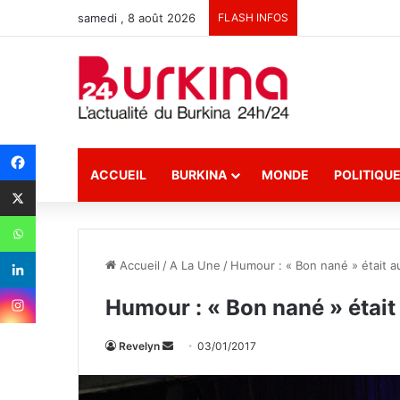
samedi , 8 août 2026
FLASH INFOS
ACCUEIL
BURKINA
MONDE
POLITIQU
Accueil
/
A La Une
/
Humour : « Bon nané » était 
Humour : « Bon nané » étai
Revelyn
E
03/01/2017
n
v