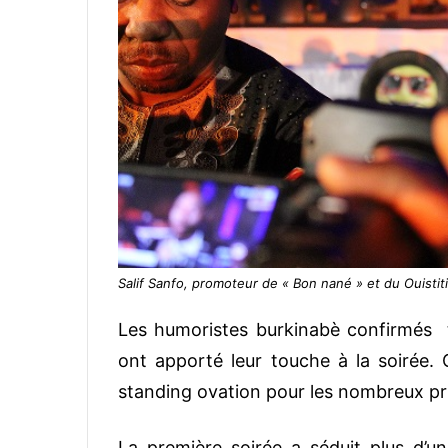
Salif Sanfo, promoteur de « Bon nané » et du Ouistiti
Les humoristes burkinabè confirmés t
ont apporté leur touche à la soirée. 
standing ovation pour les nombreux prix
La première soirée a séduit plus d’un