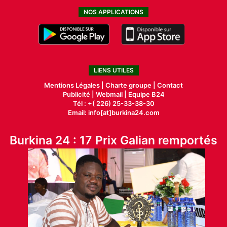
NOS APPLICATIONS
LIENS UTILES
Mentions Légales |
Charte groupe |
Contact
Publicité
|
Webmail |
Equipe B24
Tél : +( 226) 25-33-38-30
Email: info[at]burkina24.com
Burkina 24 : 17 Prix Galian remportés