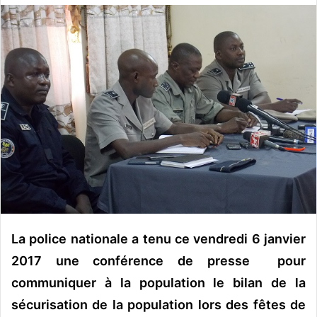
o
y
e
r
u
n
c
o
u
r
r
i
e
l
La police nationale a tenu ce vendredi 6 janvier
2017 une conférence de presse pour
communiquer à la population le bilan de la
sécurisation de la population lors des fêtes de