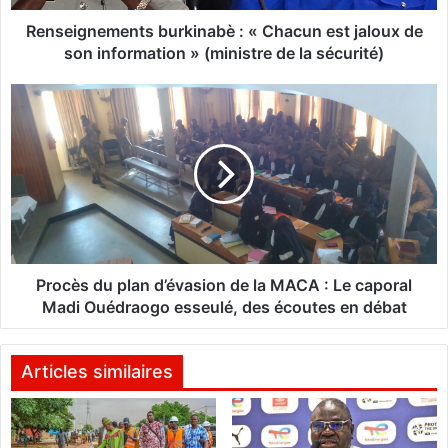
e
m
Renseignements burkinabè : « Chacun est jaloux de
e
son information » (ministre de la sécurité)
n
t
P
s
r
b
o
u
c
r
è
k
s
i
d
n
u
a
p
b
l
Procès du plan d’évasion de la MACA : Le caporal
è
a
Madi Ouédraogo esseulé, des écoutes en débat
:
n
«
d
C
’
Articles similaires
h
é
a
v
c
a