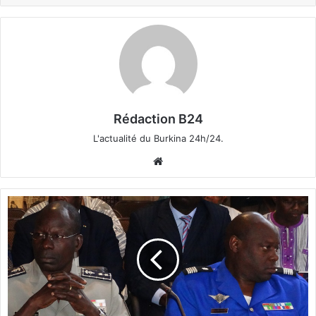
Rédaction B24
L'actualité du Burkina 24h/24.
We
bsi
te
R
e
n
s
e
i
g
n