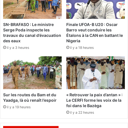
u
s
n
i
e
o
s
n
SN-BRAFASO : Le ministre
Finale UFOA-B U20 : Oscar
t
d
Serge Poda inspecte les
Barro veut conduire les
j
e
travaux du canal d’évacuation
Étalons à la CAN en battant le
a
l
des eaux
Nigeria
l
a
il y a 3 heures
il y a 18 heures
o
M
u
A
x
C
d
A
e
:
s
L
o
e
n
c
Sur les routes du Bam et du
« Retrouver la paix d’antan » :
i
a
Yaadga, là où renaît l’espoir
Le CERFI forme les voix de la
n
p
foi dans le Bazèga
il y a 19 heures
f
o
il y a 22 heures
o
r
r
a
m
l