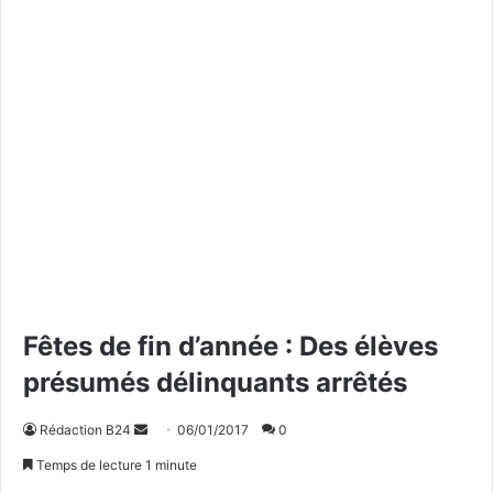
Fêtes de fin d’année : Des élèves
présumés délinquants arrêtés
Rédaction B24
E
06/01/2017
0
n
Temps de lecture 1 minute
v