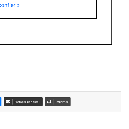
confier »
Partager par email
Imprimer