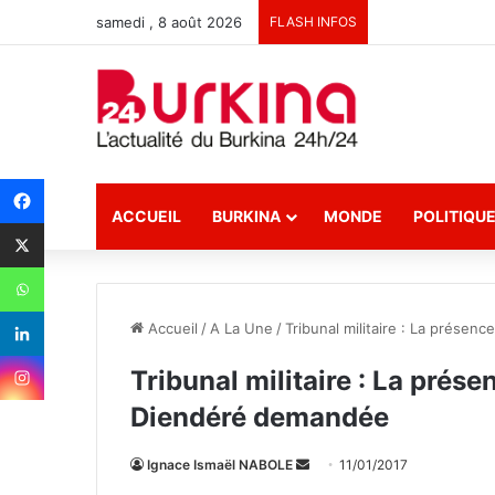
samedi , 8 août 2026
FLASH INFOS
ACCUEIL
BURKINA
MONDE
POLITIQU
Accueil
/
A La Une
/
Tribunal militaire : La prése
Tribunal militaire : La prés
Diendéré demandée
Ignace Ismaël NABOLE
E
11/01/2017
n