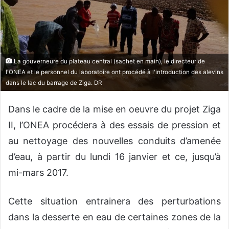
u
n
c
o
u
La gouverneure du plateau central (sachet en main), le directeur de
r
l'ONEA et le personnel du laboratoire ont procédé à l'introduction des alevins
r
dans le lac du barrage de Ziga. DR
i
e
Dans le cadre de la mise en oeuvre du projet Ziga
l
II, l’ONEA procédera à des essais de pression et
au nettoyage des nouvelles conduits d’amenée
d’eau, à partir du lundi 16 janvier et ce, jusqu’à
mi-mars 2017.
Cette situation entrainera des perturbations
dans la desserte en eau de certaines zones de la