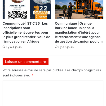
l
e
e
n
s
r
f
è
e
g
Communiqué | STIC’26 : Les
Communiqué | Orange
u
l
inscriptions sont
Burkina lance un appel à
x
e
officiellement ouvertes pour
manifestation d’intérêt pour
t
:
le plus grand rendez-vous de
le recrutement d’une agence
r
"
l’innovation en Afrique
de gestion de camion podium
i
N
il y a 4 jours
il y a 5 jours
c
e
o
p
l
a
Laisser un commentaire
o
y
r
Votre adresse e-mail ne sera pas publiée.
Les champs obligatoires
e
e
z
sont indiqués avec
*
s
p
C
a
s
o
"
m
l
o
m