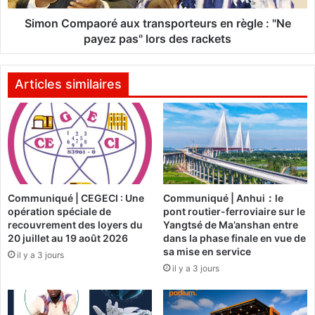
:
p
C
a
Simon Compaoré aux transporteurs en règle : "Ne
e
o
payez pas" lors des rackets
q
r
u
é
’
a
Articles similaires
i
u
l
x
f
t
a
r
u
a
t
n
s
s
Communiqué | CEGECI : Une
Communiqué | Anhui：le
a
p
opération spéciale de
pont routier-ferroviaire sur le
v
o
recouvrement des loyers du
Yangtsé de Ma’anshan entre
o
r
20 juillet au 19 août 2026
dans la phase finale en vue de
i
t
sa mise en service
il y a 3 jours
r
e
il y a 3 jours
s
u
u
r
r
s