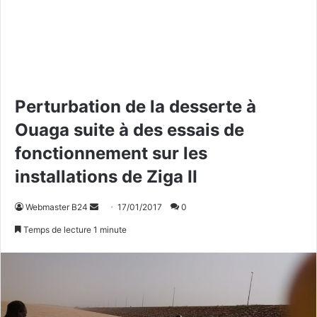
Perturbation de la desserte à
Ouaga suite à des essais de
fonctionnement sur les
installations de Ziga II
Webmaster B24
E
17/01/2017
0
n
Temps de lecture 1 minute
v
o
y
e
r