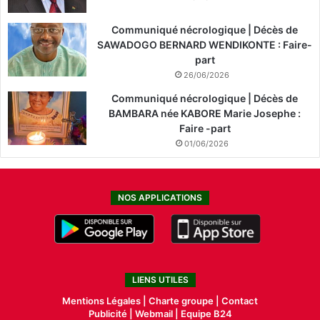
Communiqué nécrologique | Décès de
SAWADOGO BERNARD WENDIKONTE : Faire-
part
26/06/2026
Communiqué nécrologique | Décès de
BAMBARA née KABORE Marie Josephe :
Faire -part
01/06/2026
NOS APPLICATIONS
LIENS UTILES
Mentions Légales |
Charte groupe |
Contact
Publicité
|
Webmail |
Equipe B24