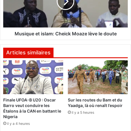
’
q
A
u
i
e
g
e
l
t
e
i
Musique et islam: Cheick Moaze lève le doute
s
s
l
a
Articles similaires
m
:
C
h
e
i
c
Finale UFOA-B U20 : Oscar
Sur les routes du Bam et du
k
Barro veut conduire les
Yaadga, là où renaît l’espoir
M
Étalons à la CAN en battant le
il y a 5 heures
o
Nigeria
a
il y a 4 heures
z