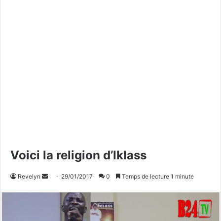
Voici la religion d’Iklass
Revelyn
E
29/01/2017
0
Temps de lecture 1 minute
n
v
o