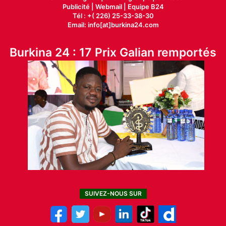
Publicité
|
Webmail |
Equipe B24
Tél : +( 226) 25-33-38-30
Email: info[at]burkina24.com
Burkina 24 : 17 Prix Galian remportés
SUIVEZ-NOUS SUR