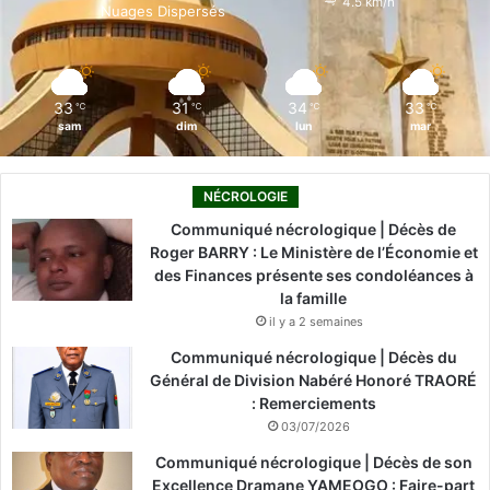
4.5 km/h
Nuages Dispersés
k
n
a
m
33
31
34
33
℃
℃
℃
℃
sam
dim
lun
mar
NÉCROLOGIE
Communiqué nécrologique | Décès de
Roger BARRY : Le Ministère de l’Économie et
des Finances présente ses condoléances à
la famille
il y a 2 semaines
Communiqué nécrologique | Décès du
Général de Division Nabéré Honoré TRAORÉ
: Remerciements
03/07/2026
Communiqué nécrologique | Décès de son
Excellence Dramane YAMEOGO : Faire-part