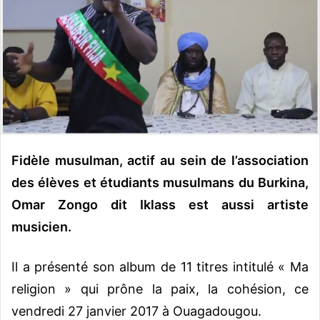
y
e
r
u
n
c
o
u
r
r
Fidèle musulman, actif au sein de l’association
i
des élèves et étudiants musulmans du Burkina,
e
Omar Zongo dit Iklass est aussi artiste
l
musicien.
Il a présenté son album de 11 titres intitulé « Ma
religion » qui prône la paix, la cohésion, ce
vendredi 27 janvier 2017 à Ouagadougou.