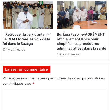
e
l
è
v
e
l
e
« Retrouver la paix d’antan » :
Burkina Faso : e-AGRÉMENT
d
Le CERFI forme les voix de la
officiellement lancé pour
o
foi dans le Bazèga
simplifier les procédures
u
administratives dans la santé
il y a 8 heures
t
il y a 8 heures
e
Laisser un commentaire
Votre adresse e-mail ne sera pas publiée.
Les champs obligatoires
sont indiqués avec
*
C
o
m