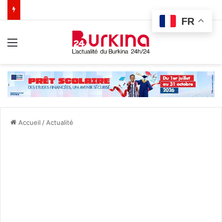
FR
Menu
Accueil
/
Actualité