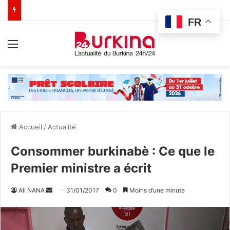
FR
Menu
Accueil
/
Actualité
Consommer burkinabè : Ce que le
Premier ministre a écrit
Ali NANA
E
31/01/2017
0
Moins d’une minute
n
v
o