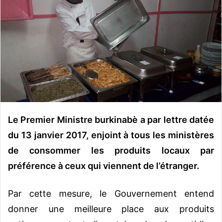
y
e
r
u
n
c
o
u
r
r
Le Premier Ministre burkinabè a par lettre datée
i
du 13 janvier 2017, enjoint à tous les ministères
e
de consommer les produits locaux par
l
préférence à ceux qui viennent de l’étranger.
Par cette mesure, le Gouvernement entend
donner une meilleure place aux produits