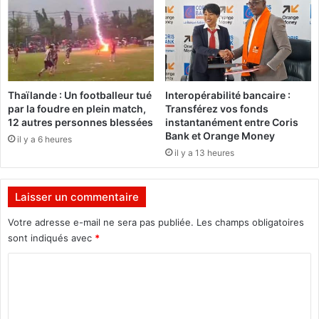
n
C
f
I
a
G
n
t
:
s
L
Thaïlande : Un footballeur tué
Interopérabilité bancaire :
d
e
par la foudre en plein match,
Transférez vos fonds
a
p
12 autres personnes blessées
instantanément entre Coris
n
r
Bank et Orange Money
il y a 6 heures
s
o
il y a 13 heures
l
c
e
è
s
s
Laisser un commentaire
c
r
l
e
Votre adresse e-mail ne sera pas publiée.
Les champs obligatoires
a
n
sont indiqués avec
*
s
v
C
s
o
e
y
o
s
é
m
!