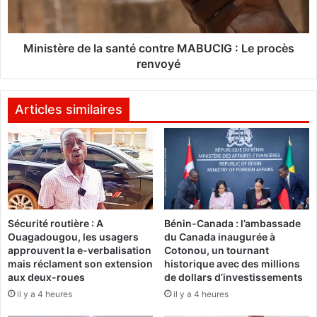
e
è
,
r
a
e
i
d
Ministère de la santé contre MABUCIG : Le procès
d
e
renvoyé
e
l
z
a
-
s
Articles similaires
n
a
o
n
u
t
s
é
à
c
f
o
i
n
Sécurité routière : A
Bénin-Canada : l’ambassade
x
t
Ouagadougou, les usagers
du Canada inaugurée à
e
r
approuvent la e-verbalisation
Cotonou, un tournant
r
e
mais réclament son extension
historique avec des millions
l
M
aux deux-roues
de dollars d’investissements
e
A
il y a 4 heures
il y a 4 heures
s
B
e
U