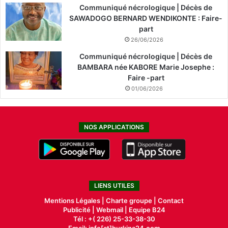
Communiqué nécrologique | Décès de
SAWADOGO BERNARD WENDIKONTE : Faire-
part
26/06/2026
Communiqué nécrologique | Décès de
BAMBARA née KABORE Marie Josephe :
Faire -part
01/06/2026
NOS APPLICATIONS
LIENS UTILES
Mentions Légales |
Charte groupe |
Contact
Publicité
|
Webmail |
Equipe B24
Tél : +( 226) 25-33-38-30