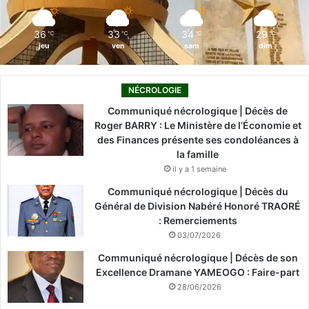
m
36
33
34
29
℃
℃
℃
℃
jeu
ven
sam
dim
NÉCROLOGIE
Communiqué nécrologique | Décès de
Roger BARRY : Le Ministère de l’Économie et
des Finances présente ses condoléances à
la famille
il y a 1 semaine
Communiqué nécrologique | Décès du
Général de Division Nabéré Honoré TRAORÉ
: Remerciements
03/07/2026
Communiqué nécrologique | Décès de son
Excellence Dramane YAMEOGO : Faire-part
28/06/2026