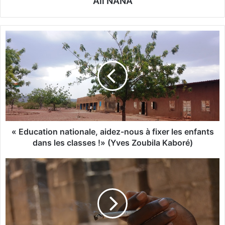
Ali NANA
«
E
d
u
c
a
t
i
o
n
« Education nationale, aidez-nous à fixer les enfants
n
dans les classes !» (Yves Zoubila Kaboré)
a
t
M
i
i
o
n
n
i
a
s
l
t