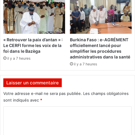
s
t
d
é
c
é
« Retrouver la paix d’antan » :
Burkina Faso : e-AGRÉMENT
d
Le CERFI forme les voix de la
officiellement lancé pour
é
foi dans le Bazèga
simplifier les procédures
administratives dans la santé
il y a 7 heures
il y a 7 heures
Laisser un commentaire
Votre adresse e-mail ne sera pas publiée.
Les champs obligatoires
sont indiqués avec
*
C
o
m