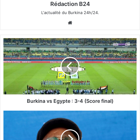
Rédaction B24
L'actualité du Burkina 24h/24.
We
bsi
te
B
u
r
k
i
n
a
v
s
E
Burkina vs Egypte : 3-4 (Score final)
g
y
R
p
D
t
C
e
o
:
n