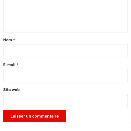
m
e
n
t
a
Nom
*
i
r
e
E-mail
*
*
Site web