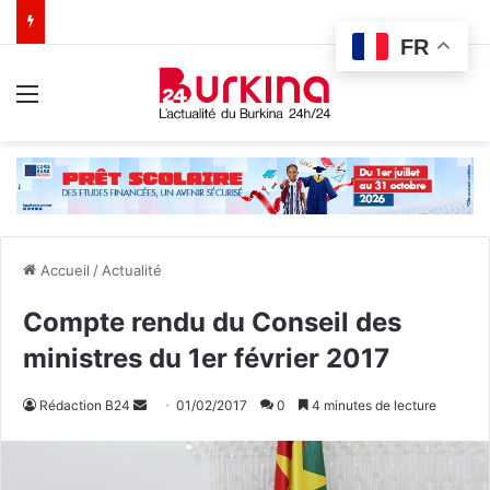
FR
Menu
Accueil
/
Actualité
Compte rendu du Conseil des
ministres du 1er février 2017
Rédaction B24
E
01/02/2017
0
4 minutes de lecture
n
v
o