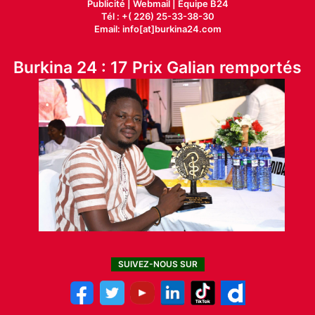
Publicité
|
Webmail |
Equipe B24
Tél : +( 226) 25-33-38-30
Email: info[at]burkina24.com
Burkina 24 : 17 Prix Galian remportés
SUIVEZ-NOUS SUR