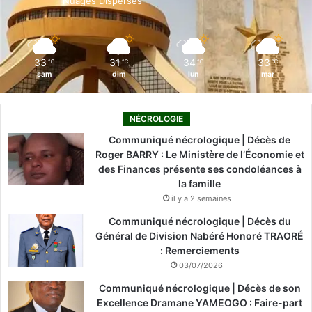
Nuages Dispersés
k
n
a
m
33
31
34
33
℃
℃
℃
℃
sam
dim
lun
mar
NÉCROLOGIE
Communiqué nécrologique | Décès de
Roger BARRY : Le Ministère de l’Économie et
des Finances présente ses condoléances à
la famille
il y a 2 semaines
Communiqué nécrologique | Décès du
Général de Division Nabéré Honoré TRAORÉ
: Remerciements
03/07/2026
Communiqué nécrologique | Décès de son
Excellence Dramane YAMEOGO : Faire-part