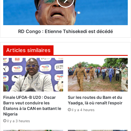
3
g
-
o
4
:
(
E
S
t
RD Congo : Etienne Tshisekedi est décédé
c
i
o
e
r
n
Articles similaires
e
n
f
e
i
T
n
s
a
h
l
i
)
s
Finale UFOA-B U20 : Oscar
Sur les routes du Bam et du
e
Barro veut conduire les
Yaadga, là où renaît l’espoir
k
Étalons à la CAN en battant le
il y a 4 heures
e
Nigeria
d
il y a 3 heures
i
e