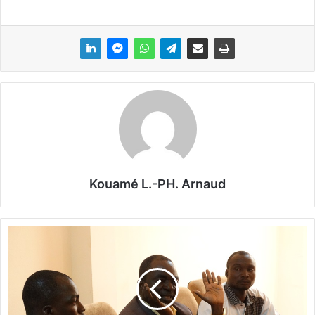
Kouamé L.-PH. Arnaud
B
a
s
s
o
l