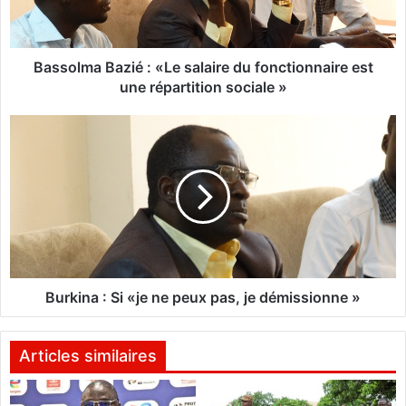
m
a
B
a
Bassolma Bazié : «Le salaire du fonctionnaire est
z
une répartition sociale »
i
é
B
:
u
«
r
L
k
e
i
s
n
a
a
l
:
a
S
i
i
Burkina : Si «je ne peux pas, je démissionne »
r
«
e
j
d
e
Articles similaires
u
n
f
e