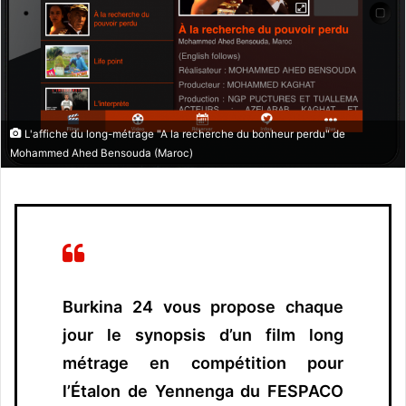
o
u
r
r
i
e
L'affiche du long-métrage "A la recherche du bonheur perdu" de
l
Mohammed Ahed Bensouda (Maroc)
Burkina 24 vous propose chaque
jour le synopsis d’un film long
métrage en compétition pour
l’Étalon de Yennenga du FESPACO