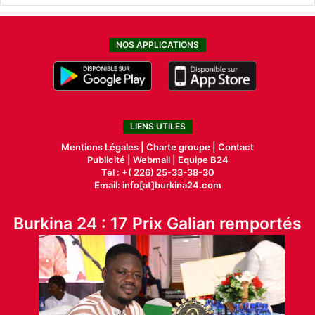
NOS APPLICATIONS
LIENS UTILES
Mentions Légales |
Charte groupe |
Contact
Publicité
|
Webmail |
Equipe B24
Tél : +( 226) 25-33-38-30
Email: info[at]burkina24.com
Burkina 24 : 17 Prix Galian remportés