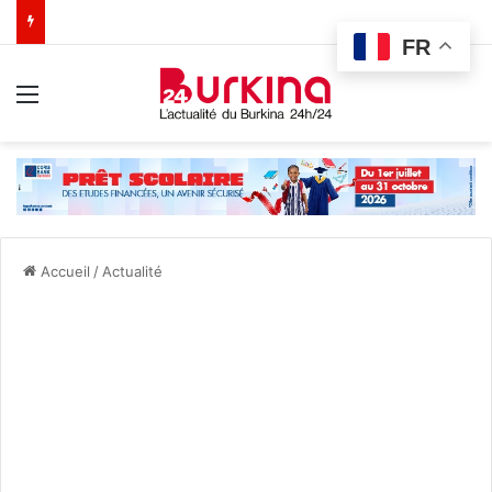
FR
Menu
Accueil
/
Actualité