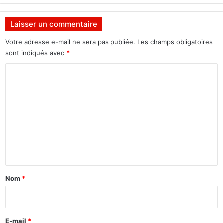
r
t
Laisser un commentaire
i
t
Votre adresse e-mail ne sera pas publiée.
Les champs obligatoires
i
sont indiqués avec
*
o
C
n
s
o
o
m
c
i
m
a
e
l
e
n
»
t
a
Nom
*
i
r
e
E-mail
*