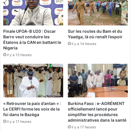
o
p
n
e
c
u
t
x
i
p
Finale UFOA-B U20 : Oscar
Sur les routes du Bam et du
o
a
Barro veut conduire les
Yaadga, là où renaît l’espoir
n
s
Étalons à la CAN en battant le
n
il y a 14 heures
,
Nigeria
a
j
il y a 13 heures
i
e
r
d
e
é
e
m
s
i
t
s
u
s
n
i
« Retrouver la paix d’antan » :
Burkina Faso : e-AGRÉMENT
e
o
Le CERFI forme les voix de la
officiellement lancé pour
r
n
foi dans le Bazèga
simplifier les procédures
é
n
administratives dans la santé
il y a 17 heures
p
e
il y a 17 heures
a
»