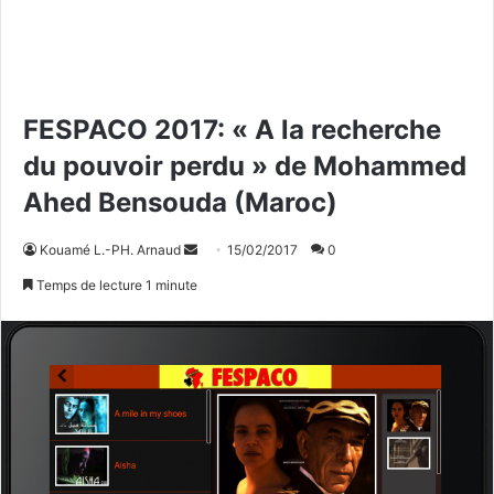
FESPACO 2017: « A la recherche
du pouvoir perdu » de Mohammed
Ahed Bensouda (Maroc)
Kouamé L.-PH. Arnaud
E
15/02/2017
0
n
Temps de lecture 1 minute
v
o
y
e
r
u
n
c