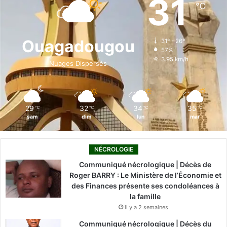
31
℃
b
e
u
a
o
o
d
b
g
k
Ouagadougou
31º - 26º
57%
o
i
e
r
3.95 km/h
Nuages Dispersés
k
n
a
m
29
32
34
35
℃
℃
℃
℃
sam
dim
lun
mar
NÉCROLOGIE
Communiqué nécrologique | Décès de
Roger BARRY : Le Ministère de l’Économie et
des Finances présente ses condoléances à
la famille
il y a 2 semaines
Communiqué nécrologique | Décès du