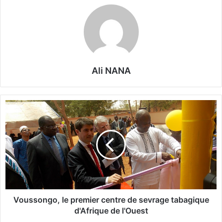
Ali NANA
V
o
u
s
s
o
n
g
o
,
Voussongo, le premier centre de sevrage tabagique
l
d'Afrique de l'Ouest
e