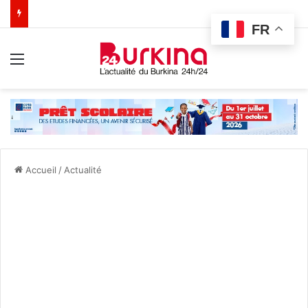
FR
Menu
Accueil
/
Actualité