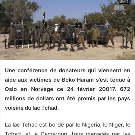
o
y
e
r
u
n
c
o
u
Une conférence de donateurs qui viennent en
r
r
aide aux victimes de Boko Haram s’est tenue à
i
Oslo en Norvège ce 24 février 20017. 672
e
millions de dollars ont été promis par les pays
l
voisins du lac Tchad.
La lac Tchad est bordé par le Nigeria, le Niger, le
Tchad, et le Cameroun, tous menacés par les