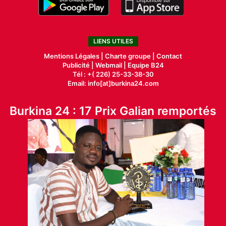
LIENS UTILES
Mentions Légales |
Charte groupe |
Contact
Publicité
|
Webmail |
Equipe B24
Tél : +( 226) 25-33-38-30
Email: info[at]burkina24.com
Burkina 24 : 17 Prix Galian remportés