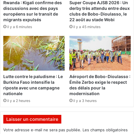
Rwanda : Kigali confirme des
Super Coupe AJSB 2026 : Un
e
o
discussions avec des pays
derby très attendu entre deux
t
n
européens sur le transit de
clubs de Bobo-Dioulasso, le
a
t
migrants expulsés
22 août au stade Wobi
b
i
il y a 6 minutes
il y a 45 minutes
a
n
g
u
i
e
q
s
u
d
e
u
d
2
'
5
Lutte contre le paludisme : Le
Aéroport de Bobo-Dioulasso :
A
f
Burkina Faso intensifie la
Émile Zerbo exige le respect
f
é
riposte avec une campagne
des délais pour la
r
v
nationale
modernisation
i
r
il y a 2 heures
il y a 3 heures
q
i
u
e
e
r
Laisser un commentaire
d
a
e
u
Votre adresse e-mail ne sera pas publiée.
Les champs obligatoires