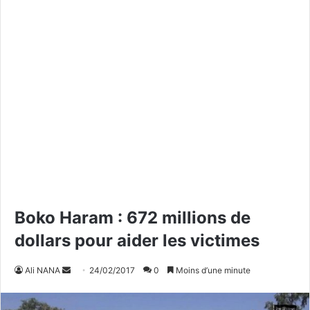
Boko Haram : 672 millions de
dollars pour aider les victimes
Ali NANA
E
24/02/2017
0
Moins d’une minute
n
v