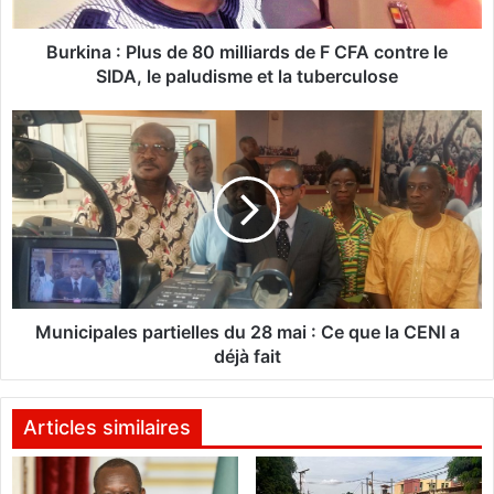
:
P
Burkina : Plus de 80 milliards de F CFA contre le
l
SIDA, le paludisme et la tuberculose
u
s
M
d
u
e
n
8
i
0
c
m
i
i
p
l
a
l
l
i
e
Municipales partielles du 28 mai : Ce que la CENI a
a
s
déjà fait
r
p
d
a
s
r
Articles similaires
d
t
e
i
F
e