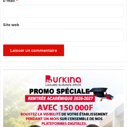
e
E-mail
*
*
Site web