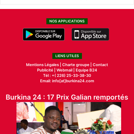
NOS APPLICATIONS
LIENS UTILES
Mentions Légales |
Charte groupe |
Contact
Publicité
|
Webmail |
Equipe B24
Tél : +( 226) 25-33-38-30
Email: info[at]burkina24.com
Burkina 24 : 17 Prix Galian remportés