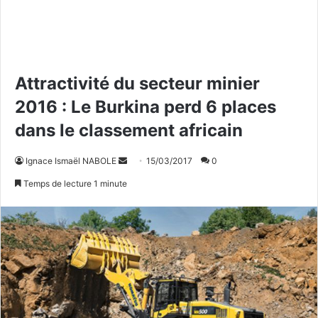
Attractivité du secteur minier
2016 : Le Burkina perd 6 places
dans le classement africain
Ignace Ismaël NABOLE
E
15/03/2017
0
n
Temps de lecture 1 minute
v
o
y
e
r
u
n
c