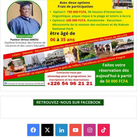
RETROUVEZ-NOUS SUR FACEBOOK
F
X
L
Y
I
T