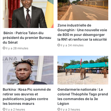
C
l
F
l
A
e
c
s
Zone industrielle de
o
d
Gounghin : Une nouvelle voie
n
u
Bénin : Patrice Talon élu
de 800 m pour désengorger
t
2
président du premier Bureau
la RN1 et renforcer la sécurité
r
8
du Sénat
il y a 34 minutes
e
m
il y a 28 minutes
l
a
e
i
S
:
I
C
D
e
A
q
,
u
l
e
Burkina : Kosa Pic sommé de
Gendarmerie nationale : Le
e
l
retirer ses œuvres et
colonel Théophile Tago prend
p
a
publications jugées contre
les commandes de la 3e
a
les bonnes mœurs
Légion
C
l
E
il y a 2 heures
il y a 3 heures