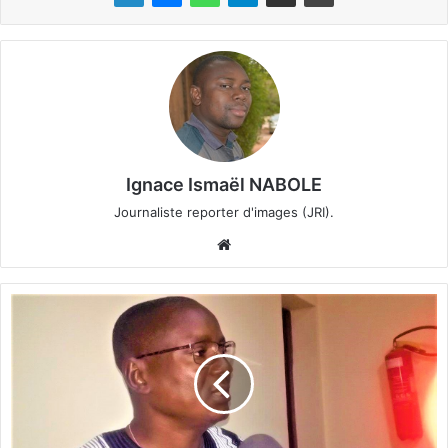
Ignace Ismaël NABOLE
Journaliste reporter d'images (JRI).
We
bsi
te
B
u
r
k
i
n
a