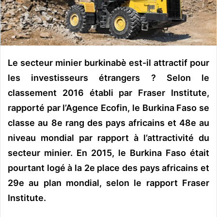
o
u
r
r
i
Le secteur minier burkinabè est-il attractif
pour
e
les investisseurs étrangers ? Selon le
l
classement 2016 établi par Fraser Institute,
rapporté par l’Agence Ecofin, le Burkina Faso se
classe au
8e rang des pays africains et 48e au
niveau mondial par rapport à l’attractivité du
secteur minier. En 2015, le Burkina Faso était
pourtant logé à la 2e place des pays africains et
29e au plan mondial, selon le rapport Fraser
Institute.