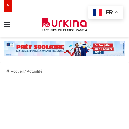
FR
Menu
Accueil
/
Actualité