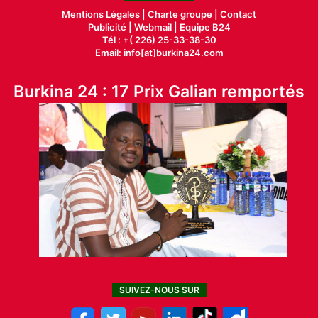
Mentions Légales |
Charte groupe |
Contact
Publicité
|
Webmail |
Equipe B24
Tél : +( 226) 25-33-38-30
Email: info[at]burkina24.com
Burkina 24 : 17 Prix Galian remportés
SUIVEZ-NOUS SUR