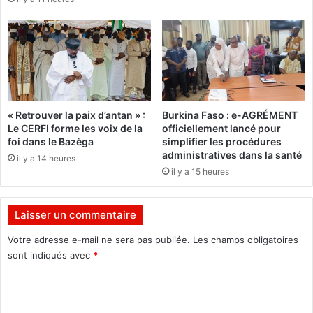
E
Y
D
a
U
g
T
o
A
n
B
o
A
m
C
i
« Retrouver la paix d’antan » :
Burkina Faso : e-AGRÉMENT
M
n
Le CERFI forme les voix de la
officiellement lancé pour
A
é
foi dans le Bazèga
simplifier les procédures
N
administratives dans la santé
il y a 14 heures
I
il y a 15 heures
P
U
L
Laisser un commentaire
E
D
Votre adresse e-mail ne sera pas publiée.
Les champs obligatoires
E
sont indiqués avec
*
S
E
C
L
o
E