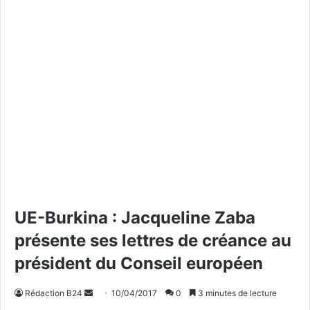
UE-Burkina : Jacqueline Zaba
présente ses lettres de créance au
président du Conseil européen
Rédaction B24
E
10/04/2017
0
3 minutes de lecture
n