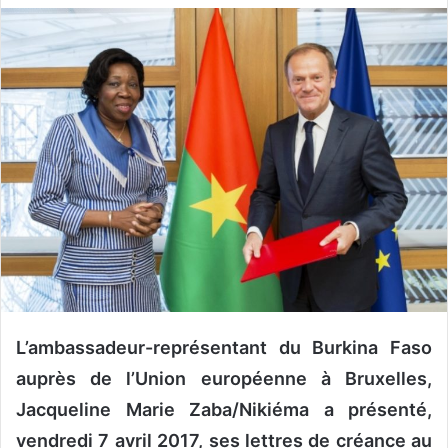
v
o
y
e
r
u
n
c
o
u
r
r
i
e
L’ambassadeur-représentant du Burkina Faso
l
auprès de l’Union européenne à Bruxelles,
Jacqueline Marie Zaba/Nikiéma a présenté,
vendredi 7 avril 2017, ses lettres de créance au