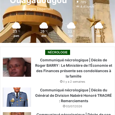
Ouagadougou
78%
o
i
e
r
4.41 km/h
Nuages Dispersés
k
n
a
m
33
29
33
34
℃
℃
℃
℃
sam
dim
lun
mar
NÉCROLOGIE
Communiqué nécrologique | Décès de
Roger BARRY : Le Ministère de l’Économie et
des Finances présente ses condoléances à
la famille
il y a 2 semaines
Communiqué nécrologique | Décès du
Général de Division Nabéré Honoré TRAORÉ
: Remerciements
03/07/2026
Communiqué nécrologique | Décès de son