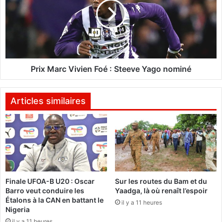
S
x
E
M
C
a
O
r
N
c
J
V
O
i
Prix Marc Vivien Foé : Steeve Yago nominé
I
v
N
i
T
e
Articles similaires
:
n
L
F
’
o
I
é
N
:
D
S
U
t
Finale UFOA-B U20 : Oscar
Sur les routes du Bam et du
S
e
Barro veut conduire les
Yaadga, là où renaît l’espoir
T
e
Étalons à la CAN en battant le
R
il y a 11 heures
v
Nigeria
I
e
il y a 11 heures