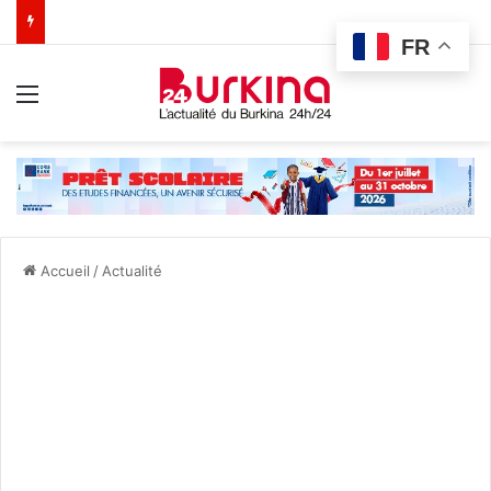
FR
Menu
Accueil
/
Actualité