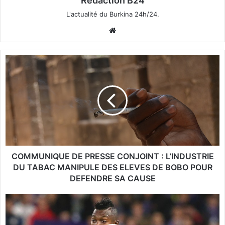
Rédaction B24
L'actualité du Burkina 24h/24.
We
bsi
te
C
O
M
M
U
N
I
Q
U
E
COMMUNIQUE DE PRESSE CONJOINT : L’INDUSTRIE
D
DU TABAC MANIPULE DES ELEVES DE BOBO POUR
E
DEFENDRE SA CAUSE
P
R
P
E
r
S
i