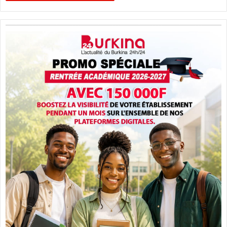
S
A
C
A
U
S
E