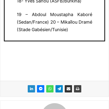
18- Yves Sanou (ASFB/Burkina)
19 – Abdoul Moustapha Kaboré
(Sedan/France) 20 – Mikaîlou Dramé
(Stade Gabésien/Tunisie)