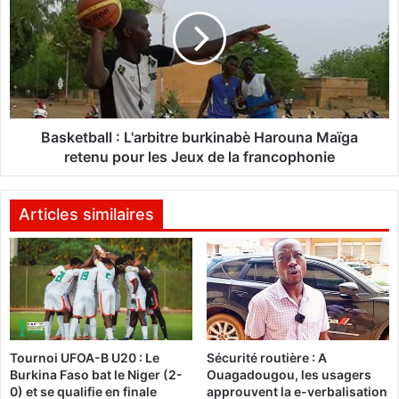
a
s
:
k
L
e
e
t
s
b
p
a
r
l
e
l
Basketball : L'arbitre burkinabè Harouna Maïga
m
:
retenu pour les Jeux de la francophonie
i
L
e
'
r
a
Articles similaires
s
r
E
b
t
i
a
t
l
r
o
e
n
b
Tournoi UFOA-B U20 : Le
Sécurité routière : A
s
u
Burkina Faso bat le Niger (2-
Ouagadougou, les usagers
s
r
0) et se qualifie en finale
approuvent la e-verbalisation
o
k