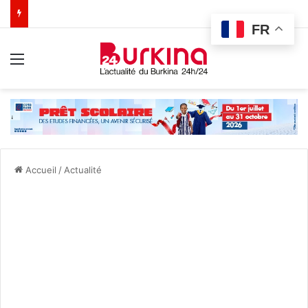
FR
Menu
Accueil
/
Actualité