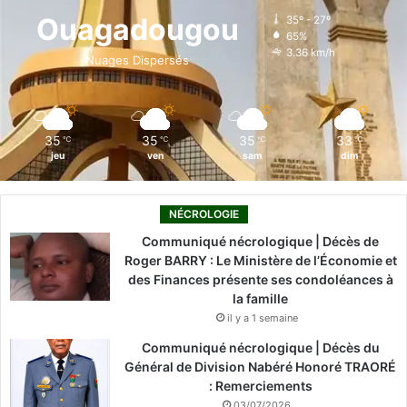
o
d
b
g
k
Ouagadougou
35º - 27º
65%
o
i
e
r
3.36 km/h
Nuages Dispersés
k
n
a
m
35
35
35
33
℃
℃
℃
℃
jeu
ven
sam
dim
NÉCROLOGIE
Communiqué nécrologique | Décès de
Roger BARRY : Le Ministère de l’Économie et
des Finances présente ses condoléances à
la famille
il y a 1 semaine
Communiqué nécrologique | Décès du
Général de Division Nabéré Honoré TRAORÉ
: Remerciements
03/07/2026