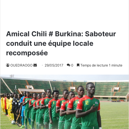
Amical Chili # Burkina: Saboteur
conduit une équipe locale
recomposée
OUEDRAOGO
E
29/05/2017
0
Temps de lecture 1 minute
n
v
o
y
e
r
u
n
c