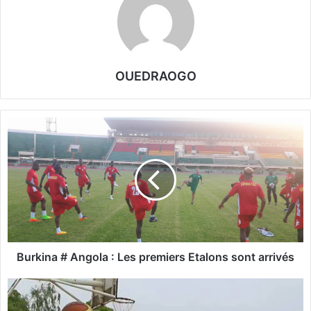
OUEDRAOGO
B
u
r
k
i
n
a
#
A
n
Burkina # Angola : Les premiers Etalons sont arrivés
g
o
B
l
a