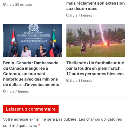
mais réclament son extension
il y a 29 minutes
n
i
aux deux-roues
t
n
il y a 7 heures
a
a
r
b
r
è
i
H
v
a
é
r
s
o
u
Bénin-Canada : l’ambassade
Thaïlande : Un footballeur tué
n
du Canada inaugurée à
par la foudre en plein match,
a
Cotonou, un tournant
12 autres personnes blessées
M
historique avec des millions
il y a 8 heures
a
de dollars d’investissements
ï
il y a 7 heures
g
a
r
Laisser un commentaire
e
Votre adresse e-mail ne sera pas publiée.
Les champs obligatoires
t
e
sont indiqués avec
*