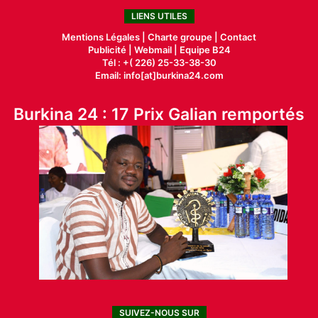
LIENS UTILES
Mentions Légales |
Charte groupe |
Contact
Publicité
|
Webmail |
Equipe B24
Tél : +( 226) 25-33-38-30
Email: info[at]burkina24.com
Burkina 24 : 17 Prix Galian remportés
SUIVEZ-NOUS SUR