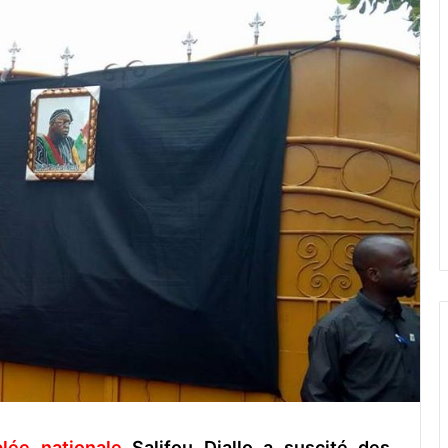
lée nationale
Salifou Diallo a suscité des