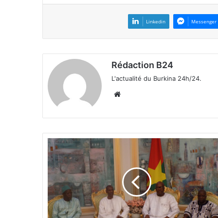
Linkedin
Messenger
Rédaction B24
L'actualité du Burkina 24h/24.
We
bsi
te
A
t
t
a
q
u
e
d