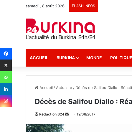
samedi , 8 août 2026
FLASH INFOS
ACCUEIL
BURKINA
MONDE
POLITIQU
Accueil
/
Actualité
/
Décès de Salifou Diallo : Réac
Décès de Salifou Diallo : Ré
Rédaction B24
E
19/08/2017
n
v