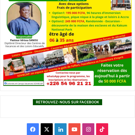
RETROUVEZ-NOUS SUR FACEBOOK
F
X
L
Y
I
T