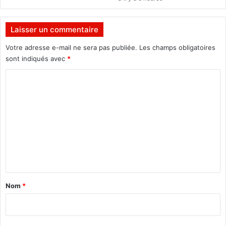
d
p
o
Laisser un commentaire
u
r
Votre adresse e-mail ne sera pas publiée.
Les champs obligatoires
a
sont indiqués avec
*
i
C
d
e
o
r
m
l
’
m
é
e
q
n
u
i
t
p
a
e
Nom
*
"
i
r