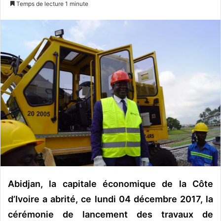
Temps de lecture 1 minute
v
o
y
e
r
u
n
c
o
u
r
r
i
e
l
Abidjan, la capitale économique de la Côte
d’Ivoire a abrité, ce lundi 04 décembre 2017, la
cérémonie de lancement des travaux de