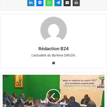
Rédaction B24
L'actualité du Burkina 24h/24.
We
bsi
te
C
o
m
m
e
r