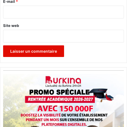
e
E-mail
*
*
Site web