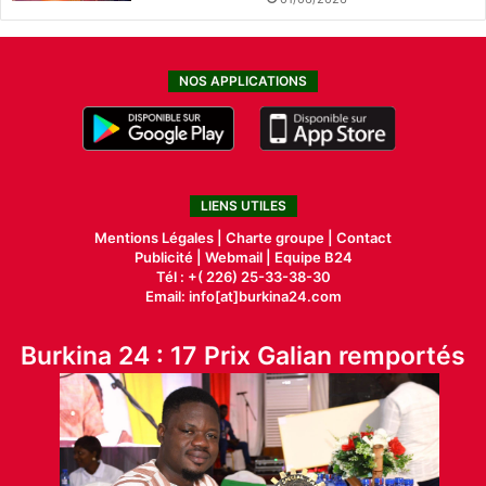
NOS APPLICATIONS
LIENS UTILES
Mentions Légales |
Charte groupe |
Contact
Publicité
|
Webmail |
Equipe B24
Tél : +( 226) 25-33-38-30
Email: info[at]burkina24.com
Burkina 24 : 17 Prix Galian remportés