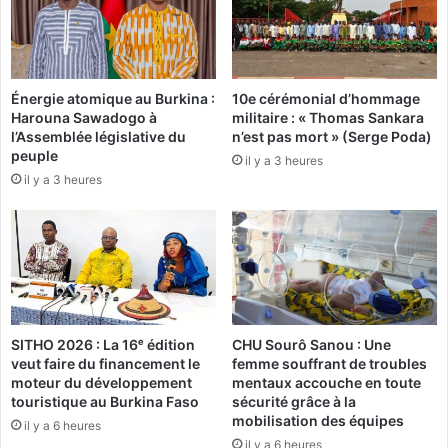
t
)
l
:
e
«
b
J
Énergie atomique au Burkina :
10e cérémonial d’hommage
i
e
Harouna Sawadogo à
militaire : « Thomas Sankara
l
v
l’Assemblée législative du
n’est pas mort » (Serge Poda)
a
a
peuple
il y a 3 heures
n
i
il y a 3 heures
s
m
e
d
o
n
n
e
SITHO 2026 : La 16ᵉ édition
CHU Sourô Sanou : Une
r
veut faire du financement le
femme souffrant de troubles
à
moteur du développement
mentaux accouche en toute
f
touristique au Burkina Faso
sécurité grâce à la
o
mobilisation des équipes
il y a 6 heures
n
il y a 6 heures