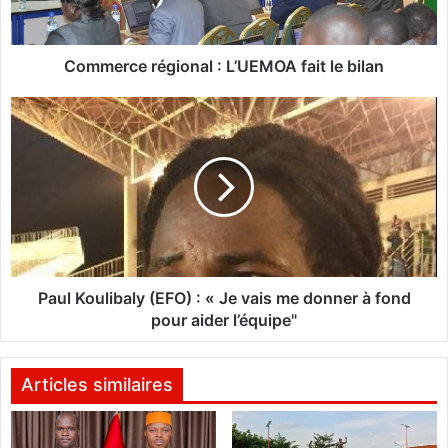
c
e
r
é
Commerce régional : L’UEMOA fait le bilan
g
i
P
o
a
n
u
a
l
l
K
o
:
u
L
l
’
i
U
b
Paul Koulibaly (EFO) : « Je vais me donner à fond
E
a
pour aider l’équipe"
M
l
O
y
A
(
Articles similaires
f
E
a
F
i
O