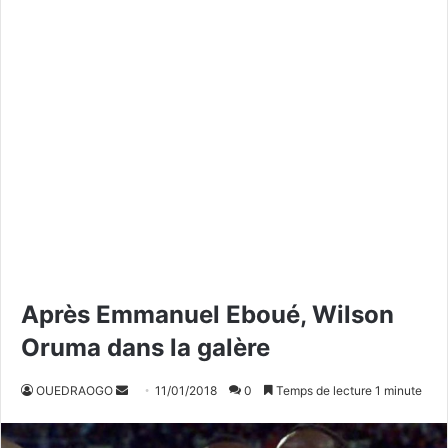
Après Emmanuel Eboué, Wilson
Oruma dans la galère
OUEDRAOGO
E
11/01/2018
0
Temps de lecture 1 minute
n
v