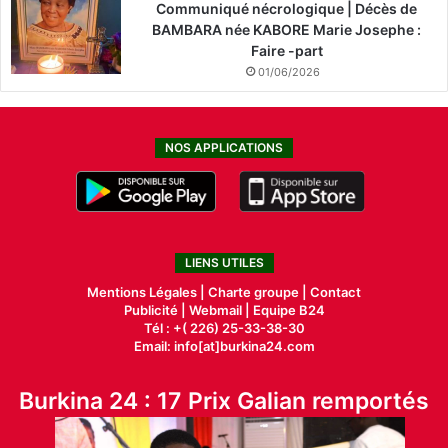
Communiqué nécrologique | Décès de
BAMBARA née KABORE Marie Josephe :
Faire -part
01/06/2026
NOS APPLICATIONS
LIENS UTILES
Mentions Légales |
Charte groupe |
Contact
Publicité
|
Webmail |
Equipe B24
Tél : +( 226) 25-33-38-30
Email: info[at]burkina24.com
Burkina 24 : 17 Prix Galian remportés