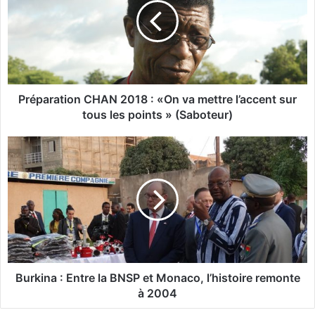
p
a
r
a
t
i
o
Préparation CHAN 2018 : «On va mettre l’accent sur
n
tous les points » (Saboteur)
C
H
B
A
u
N
r
2
k
0
i
1
n
8
a
:
:
«
E
O
n
Burkina : Entre la BNSP et Monaco, l’histoire remonte
n
t
à 2004
v
r