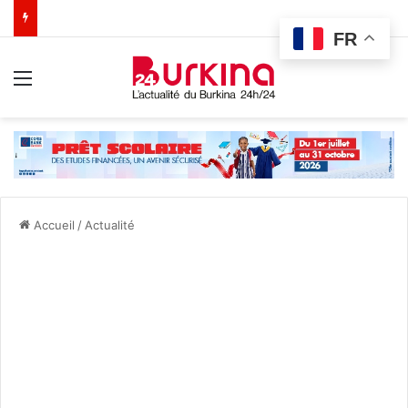
FR
Menu
Accueil
/
Actualité