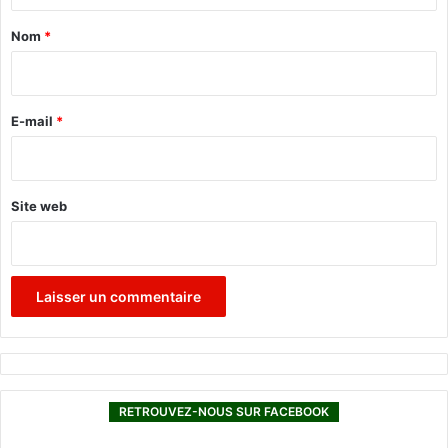
a
Nom
*
i
r
e
E-mail
*
*
Site web
RETROUVEZ-NOUS SUR FACEBOOK