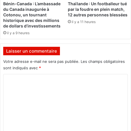
t
Bénin-Canada : L’ambassade
Thaïlande : Un footballeur tué
l
o
du Canada inaugurée à
par la foudre en plein match,
e
i
Cotonou, un tournant
12 autres personnes blessées
s
r
historique avec des millions
il y a 11 heures
p
e
de dollars d’investissements
o
r
il y a 9 heures
i
e
n
m
t
o
Laisser un commentaire
s
n
»
Votre adresse e-mail ne sera pas publiée.
Les champs obligatoires
t
(
e
sont indiqués avec
*
S
à
C
a
2
b
0
o
o
0
m
t
4
e
m
u
e
r
n
)
t