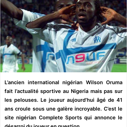
o
y
e
r
u
n
c
o
u
r
r
i
L’ancien international nigérian Wilson Oruma
e
fait l’actualité sportive au Nigeria mais pas sur
l
les pelouses. Le joueur aujourd’hui âgé de 41
ans croule sous une galère incroyable. C’est le
site nigérian
Complete Sports
qui annonce le
désarroi du joueur en question.