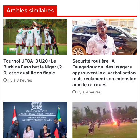
a
e
m
l
Articles similaires
e
a
t
B
t
N
r
S
e
P
l
e
’
t
Tournoi UFOA-B U20 : Le
Sécurité routière : A
a
M
Burkina Faso bat le Niger (2-
Ouagadougou, des usagers
c
o
0) et se qualifie en finale
approuvent la e-verbalisation
c
n
mais réclament son extension
il y a 3 heures
e
a
aux deux-roues
n
c
il y a 9 heures
t
o
s
,
u
l
r
’
t
h
o
i
u
s
s