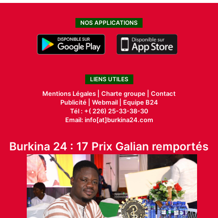
NOS APPLICATIONS
LIENS UTILES
Mentions Légales |
Charte groupe |
Contact
Publicité
|
Webmail |
Equipe B24
Tél : +( 226) 25-33-38-30
Email: info[at]burkina24.com
Burkina 24 : 17 Prix Galian remportés