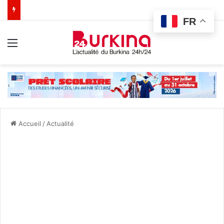
FR
Menu
Accueil
/
Actualité