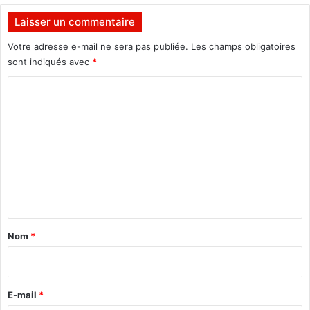
e
d
Laisser un commentaire
u
g
Votre adresse e-mail ne sera pas publiée.
Les champs obligatoires
r
sont indiqués avec
*
o
C
u
p
o
e
m
B
m
e
n
t
a
Nom
*
i
r
e
E-mail
*