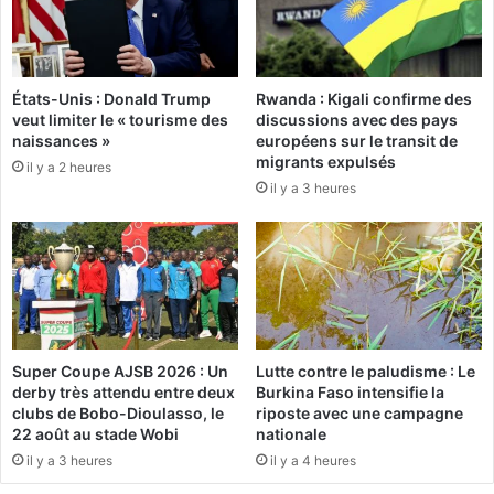
u
r
i
e
n
j
é
o
États-Unis : Donald Trump
Rwanda : Kigali confirme des
e
i
veut limiter le « tourisme des
discussions avec des pays
(
n
naissances »
européens sur le transit de
2
t
migrants expulsés
il y a 2 heures
-
l
il y a 3 heures
1
a
)
N
a
m
i
b
i
e
Super Coupe AJSB 2026 : Un
Lutte contre le paludisme : Le
e
derby très attendu entre deux
Burkina Faso intensifie la
n
clubs de Bobo-Dioulasso, le
riposte avec une campagne
t
22 août au stade Wobi
nationale
ê
il y a 3 heures
il y a 4 heures
t