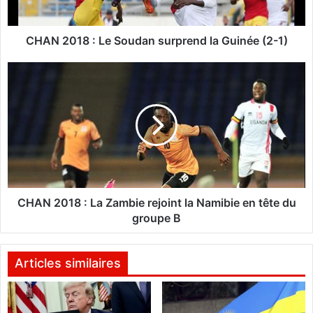
8
:
L
CHAN 2018 : Le Soudan surprend la Guinée (2-1)
e
S
C
o
H
u
A
d
N
a
2
n
0
s
1
u
8
r
:
p
L
CHAN 2018 : La Zambie rejoint la Namibie en tête du
r
a
groupe B
e
Z
n
a
d
m
Articles similaires
l
b
a
i
G
e