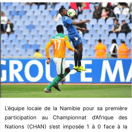
v
o
y
e
r
u
n
c
o
u
r
r
i
e
l
L’équipe locale de la Namibie pour sa première
participation au Championnat d’Afrique des
Nations (CHAN) s’est imposée 1 à 0 face à la