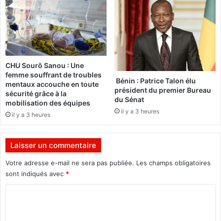
s
r
t
l
o
e
r
m
a
e
l
n
CHU Sourô Sanou : Une
e
t
femme souffrant de troubles
d
:
Bénin : Patrice Talon élu
mentaux accouche en toute
u
L
président du premier Bureau
sécurité grâce à la
f
du Sénat
'
mobilisation des équipes
u
i
il y a 3 heures
il y a 3 heures
t
n
u
t
r
é
Laisser un commentaire
g
r
Votre adresse e-mail ne sera pas publiée.
Les champs obligatoires
a
sont indiqués avec
*
l
C
i
t
o
é
m