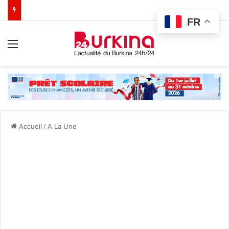
FR
Menu
Accueil
/
A La Une