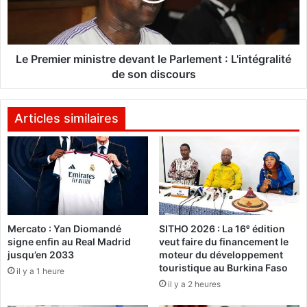
o
i
d
e
u
r
c
m
Le Premier ministre devant le Parlement : L'intégralité
t
i
de son discours
i
n
o
i
n
s
Articles similaires
a
t
g
r
r
e
o
d
-
e
s
v
y
a
Mercato : Yan Diomandé
SITHO 2026 : La 16ᵉ édition
l
n
signe enfin au Real Madrid
veut faire du financement le
v
t
jusqu’en 2033
moteur du développement
o
l
touristique au Burkina Faso
il y a 1 heure
-
e
il y a 2 heures
p
P
a
a