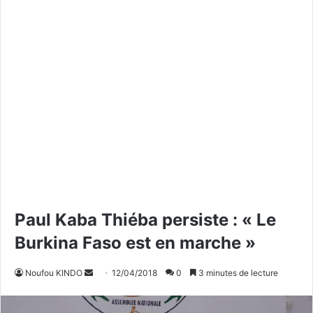
Paul Kaba Thiéba persiste : « Le
Burkina Faso est en marche »
Noufou KINDO
E
12/04/2018
0
3 minutes de lecture
n
v