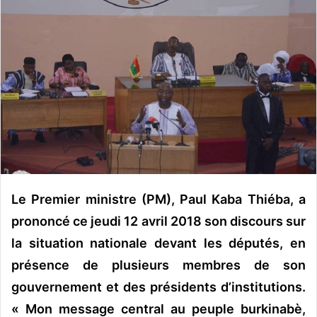
o
y
e
r
u
n
c
o
u
r
r
i
Le Premier ministre (PM), Paul Kaba Thiéba, a
e
prononcé ce jeudi 12 avril 2018 son discours sur
l
la situation nationale devant les députés, en
présence de plusieurs membres de son
gouvernement et des présidents d’institutions.
« Mon message central au peuple burkinabè,