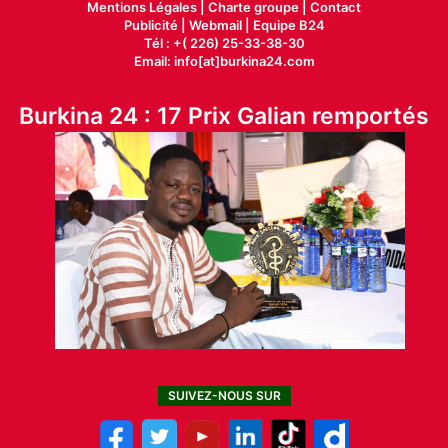
Mentions Légales |
Charte groupe |
Contact
Publicité
|
Webmail |
Equipe B24
Tél : +( 226) 25-33-38-30
Email: info[at]burkina24.com
Burkina 24 : 17 Prix Galian remportés
SUIVEZ-NOUS SUR