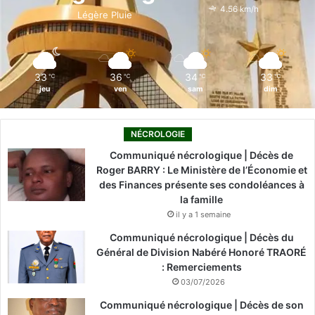
o
i
e
r
4.56 km/h
Légère Pluie
k
n
a
m
33
36
34
33
℃
℃
℃
℃
jeu
ven
sam
dim
NÉCROLOGIE
Communiqué nécrologique | Décès de
Roger BARRY : Le Ministère de l’Économie et
des Finances présente ses condoléances à
la famille
il y a 1 semaine
Communiqué nécrologique | Décès du
Général de Division Nabéré Honoré TRAORÉ
: Remerciements
03/07/2026
Communiqué nécrologique | Décès de son