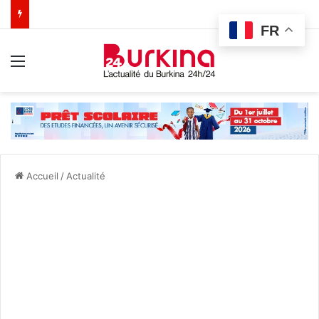
FR
Menu
Accueil
/
Actualité