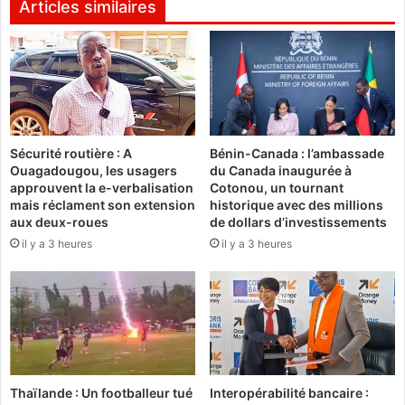
l
0
Articles similaires
e
1
n
8
t
:
l
L
e
e
g
s
o
A
Sécurité routière : A
Bénin-Canada : l’ambassade
u
i
Ouagadougou, les usagers
du Canada inaugurée à
v
g
approuvent la e-verbalisation
Cotonou, un tournant
e
l
mais réclament son extension
historique avec des millions
r
e
aux deux-roues
de dollars d’investissements
n
s
il y a 3 heures
il y a 3 heures
e
d
m
e
e
C
n
a
t
r
"
t
à
h
p
a
Thaïlande : Un footballeur tué
Interopérabilité bancaire :
l
g