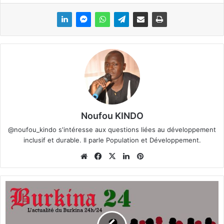
Noufou KINDO
@noufou_kindo s'intéresse aux questions liées au développement
inclusif et durable. Il parle Population et Développement.
We
Fa
X
Lin
Pin
bsi
ce
ke
ter
te
bo
din
est
B
ok
u
r
k