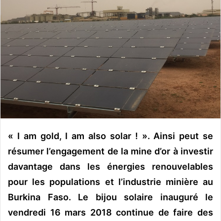
o
y
e
r
u
n
c
o
u
r
r
« I am gold, I am also solar ! ». Ainsi peut se
i
e
résumer l’engagement de la mine d’or à investir
l
davantage dans les énergies renouvelables
pour les populations et l’industrie minière au
Burkina Faso. Le bijou solaire inauguré le
vendredi 16 mars 2018 continue de faire des