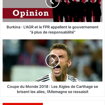
i
n
a
:
L
'
Burkina : L'AGR et le FPR appellent le gouvernement
A
"à plus de responsabilité"
G
R
C
e
o
t
u
l
p
e
e
F
d
P
u
R
M
a
o
p
n
Coupe du Monde 2018 : Les Aigles de Carthage se
p
d
brisent les ailes, l’Allemagne se ressaisit
e
e
l
2