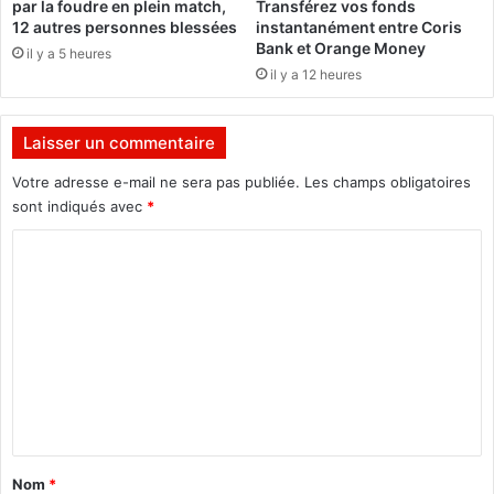
par la foudre en plein match,
Transférez vos fonds
u
e
12 autres personnes blessées
instantanément entre Coris
s
s
Bank et Orange Money
il y a 5 heures
d
e
il y a 12 heures
e
b
r
r
e
i
Laisser un commentaire
s
s
p
e
Votre adresse e-mail ne sera pas publiée.
Les champs obligatoires
o
n
sont indiqués avec
*
n
t
C
s
l
a
e
o
b
s
m
i
a
l
i
m
i
l
e
t
e
é
n
s
"
,
t
l
a
’
Nom
*