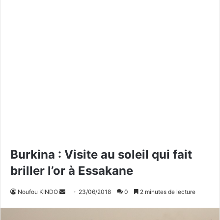
Burkina : Visite au soleil qui fait
briller l’or à Essakane
Noufou KINDO
E
23/06/2018
0
2 minutes de lecture
n
v