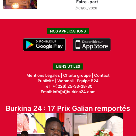
Faire -part
01/06/2026
NOS APPLICATIONS
LIENS UTILES
Mentions Légales |
Charte groupe |
Contact
Publicité
|
Webmail |
Equipe B24
Tél : +( 226) 25-33-38-30
Email: info[at]burkina24.com
Burkina 24 : 17 Prix Galian remportés