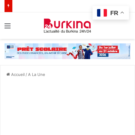
FR
Menu
Accueil
/
A La Une