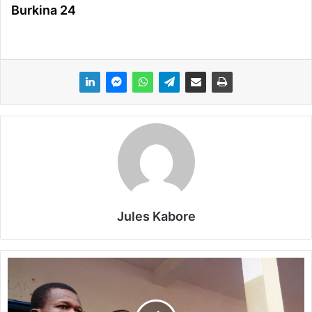
Burkina 24
Jules Kabore
C
O
N
A