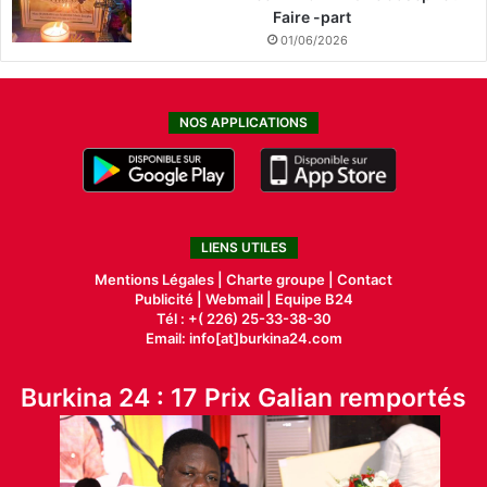
Faire -part
01/06/2026
NOS APPLICATIONS
LIENS UTILES
Mentions Légales |
Charte groupe |
Contact
Publicité
|
Webmail |
Equipe B24
Tél : +( 226) 25-33-38-30
Email: info[at]burkina24.com
Burkina 24 : 17 Prix Galian remportés