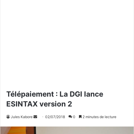
Télépaiement : La DGI lance
ESINTAX version 2
Jules Kabore
E
02/07/2018
0
2 minutes de lecture
n
v