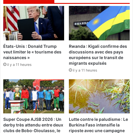
1
8
:
I
l
f
a
États-Unis : Donald Trump
Rwanda : Kigali confirme des
u
veut limiter le « tourisme des
discussions avec des pays
t
naissances »
européens sur le transit de
c
migrants expulsés
il y a 11 heures
o
il y a 11 heures
m
p
t
e
r
a
v
e
Super Coupe AJSB 2026 : Un
Lutte contre le paludisme : Le
c
derby très attendu entre deux
Burkina Faso intensifie la
l
clubs de Bobo-Dioulasso, le
riposte avec une campagne