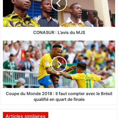
S
U
R
:
L
'
CONASUR : L'avis du MJS
a
v
C
i
o
s
u
d
p
u
e
M
d
J
u
S
M
o
n
Coupe du Monde 2018 : Il faut compter avec le Brésil
d
qualifié en quart de finale
e
2
0
Articles similaires