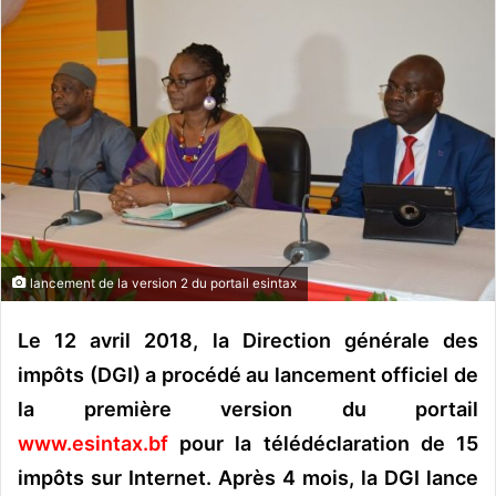
o
y
e
r
u
n
c
o
u
r
r
lancement de la version 2 du portail esintax
i
e
Le 12 avril 2018, la Direction générale des
l
impôts (DGI) a procédé au lancement officiel de
la première version du portail
www.esintax.bf
pour la télédéclaration de 15
impôts sur Internet. Après 4 mois, la DGI lance