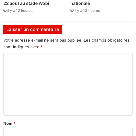
e
22 août au stade Wobi
nationale
B
il y a 12 heures
il y a 13 heures
r
é
s
Laisser un commentaire
i
l
Votre adresse e-mail ne sera pas publiée.
Les champs obligatoires
q
sont indiqués avec
*
u
C
a
l
o
i
m
f
i
m
é
e
e
n
n
q
t
u
a
a
Nom
*
r
i
t