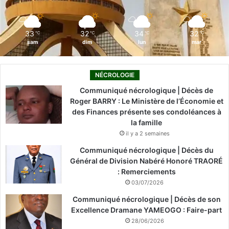
k
n
a
m
33
32
34
32
℃
℃
℃
℃
sam
dim
lun
mar
NÉCROLOGIE
Communiqué nécrologique | Décès de
Roger BARRY : Le Ministère de l’Économie et
des Finances présente ses condoléances à
la famille
il y a 2 semaines
Communiqué nécrologique | Décès du
Général de Division Nabéré Honoré TRAORÉ
: Remerciements
03/07/2026
Communiqué nécrologique | Décès de son
Excellence Dramane YAMEOGO : Faire-part
28/06/2026