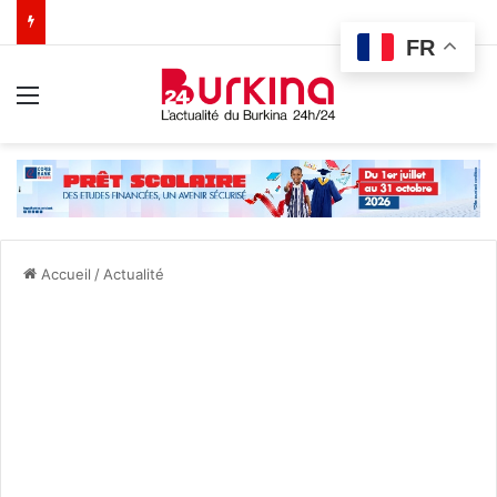
FR
Menu
Accueil
/
Actualité