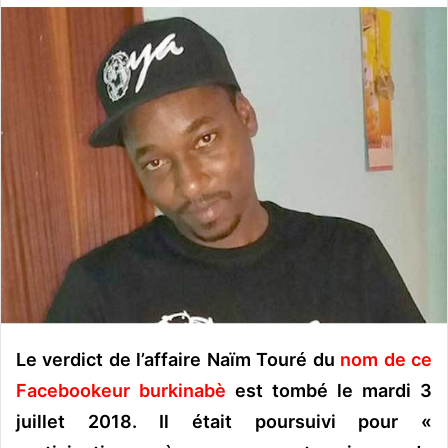
o
y
e
r
u
n
c
o
u
r
r
i
e
l
Le verdict de l’affaire Naïm Touré du
nom de ce
Facebookeur burkinabè
est tombé le mardi 3
juillet 2018. Il était poursuivi pour «