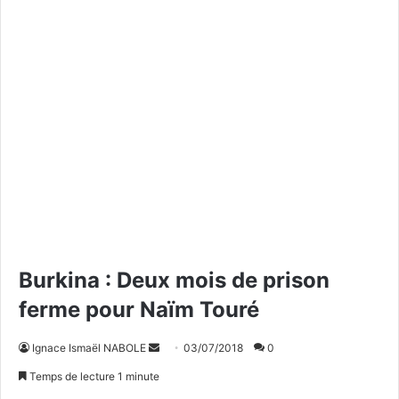
Burkina : Deux mois de prison
ferme pour Naïm Touré
Ignace Ismaël NABOLE
E
03/07/2018
0
n
Temps de lecture 1 minute
v