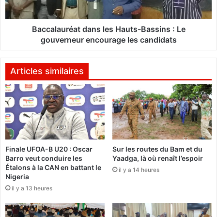
t
u
s
r
d
é
Baccalauréat dans les Hauts-Bassins : Le
a
a
gouverneur encourage les candidats
n
t
s
d
l
a
Articles similaires
a
n
r
s
é
l
g
e
i
s
o
H
n
a
Finale UFOA-B U20 : Oscar
Sur les routes du Bam et du
d
u
Barro veut conduire les
Yaadga, là où renaît l’espoir
u
t
Étalons à la CAN en battant le
C
il y a 14 heures
s
Nigeria
e
-
il y a 13 heures
n
B
t
a
r
s