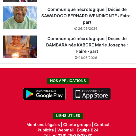
Communiqué nécrologique | Décès de
SAWADOGO BERNARD WENDIKONTE : Faire-
part
26/06/2026
Communiqué nécrologique | Décès de
BAMBARA née KABORE Marie Josephe :
Faire -part
01/06/2026
NOS APPLICATIONS
LIENS UTILES
Mentions Légales |
Charte groupe |
Contact
Publicité
|
Webmail |
Equipe B24
Tél : +( 226) 25-33-38-30