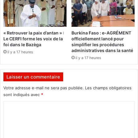
e
s
-
i
o
n
u
s
e
« Retrouver la paix d’antan » :
Burkina Faso : e-AGRÉMENT
s
:
Le CERFI forme les voix de la
officiellement lancé pour
t
L
foi dans le Bazèga
simplifier les procédures
e
administratives dans la santé
il y a 17 heures
g
il y a 17 heures
o
u
v
Laisser un commentaire
e
r
Votre adresse e-mail ne sera pas publiée.
Les champs obligatoires
n
sont indiqués avec
*
e
C
u
r
o
e
m
n
c
m