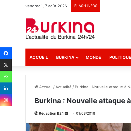
vendredi , 7 août 2026
FLASH INFOS
ACCUEIL
BURKINA
MONDE
POLITIQU
Accueil
/
Actualité
/
Burkina : Nouvelle attaque à N
Burkina : Nouvelle attaque 
Rédaction B24
E
01/08/2018
n
v