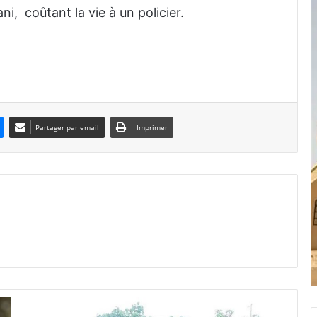
i, coûtant la vie à un policier.
Partager par email
Imprimer
B