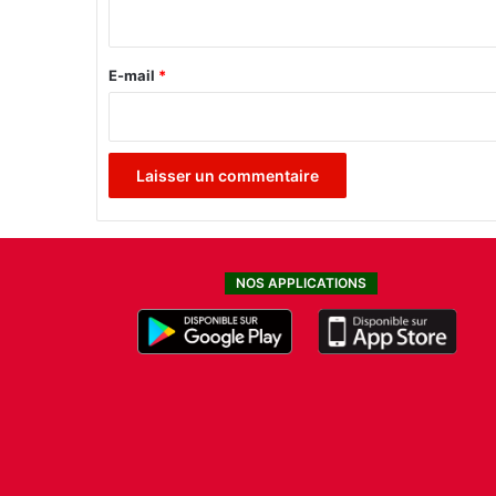
i
r
e
E-mail
*
*
NOS APPLICATIONS