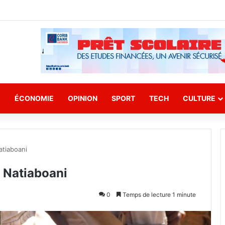
E
ÉCONOMIE
OPINION
SPORT
TECH
CULTURE
atiaboani
à Natiaboani
0
Temps de lecture 1 minute