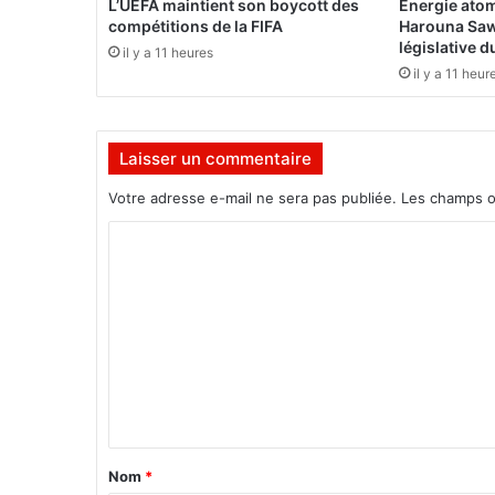
L’UEFA maintient son boycott des
Énergie atom
r
compétitions de la FIFA
Harouna Saw
a
législative 
il y a 11 heures
c
il y a 11 heur
i
n
e
Laisser un commentaire
s
a
Votre adresse e-mail ne sera pas publiée.
Les champs o
f
r
C
i
o
c
a
m
i
m
n
e
e
s
n
t
a
Nom
*