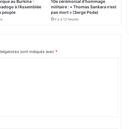
ique au Burkina :
10e cérémonial d’hommage
n
adogo à l’Assemblée
militaire : « Thomas Sankara n’est
t
du peuple
pas mort » (Serge Poda)
a
es
il y a 12 heures
u
m
i
n
i
bligatoires sont indiqués avec
*
s
t
r
e
d
e
s
i
n
f
r
a
s