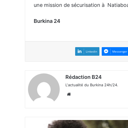
une mission de sécurisation à Natiaboan
Burkina 24
Linkedin
Messenger
Rédaction B24
L'actualité du Burkina 24h/24.
We
bsi
te
A