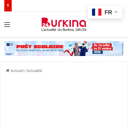
FR
Menu
Accueil
/
Actualité