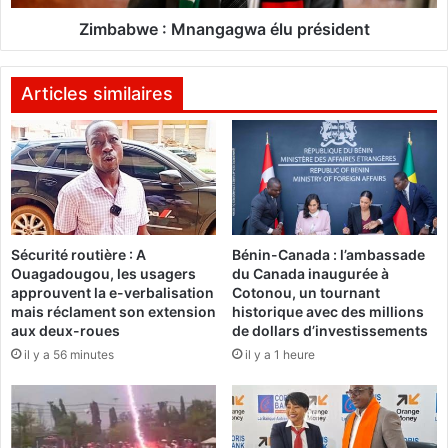
d
:
e
M
Zimbabwe : Mnangagwa élu président
l
n
a
a
s
n
Articles similaires
o
g
c
a
i
g
é
w
t
a
é
é
c
l
Sécurité routière : A
Bénin-Canada : l’ambassade
i
u
Ouagadougou, les usagers
du Canada inaugurée à
v
p
approuvent la e-verbalisation
Cotonou, un tournant
i
r
mais réclament son extension
historique avec des millions
l
é
aux deux-roues
de dollars d’investissements
e
s
il y a 56 minutes
il y a 1 heure
c
i
o
d
n
e
d
n
a
t