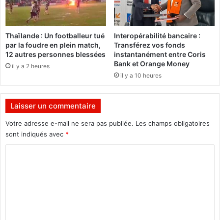
m
n
é
Thaïlande : Un footballeur tué
Interopérabilité bancaire :
s
par la foudre en plein match,
Transférez vos fonds
à
12 autres personnes blessées
instantanément entre Coris
O
Bank et Orange Money
il y a 2 heures
u
il y a 10 heures
a
g
a
Laisser un commentaire
,
f
Votre adresse e-mail ne sera pas publiée.
Les champs obligatoires
o
sont indiqués avec
*
u
C
i
l
o
l
m
e
s
m
à
e
B