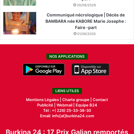
26/06/2026
Communiqué nécrologique | Décès de
BAMBARA née KABORE Marie Josephe :
Faire -part
01/06/2026
NOS APPLICATIONS
LIENS UTILES
Mentions Légales |
Charte groupe |
Contact
Publicité
|
Webmail |
Equipe B24
Tél : +( 226) 25-33-38-30
Email: info[at]burkina24.com
Burkina 24 : 17 Prix Galian remportés