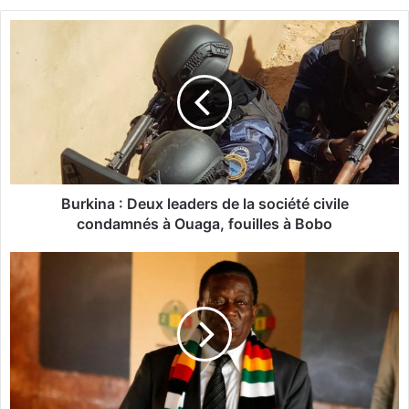
B
u
r
k
i
n
a
:
D
Burkina : Deux leaders de la société civile
e
condamnés à Ouaga, fouilles à Bobo
u
x
Z
l
i
e
m
a
b
d
a
e
b
r
w
s
e