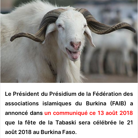
o
y
e
r
u
n
c
o
u
r
r
i
Le Président du Présidium de la Fédération des
e
l
associations islamiques du Burkina (FAIB) a
annoncé dans
un communiqué ce 13 août 2018
que la fête de la Tabaski sera célébrée le 21
août 2018 au Burkina Faso.