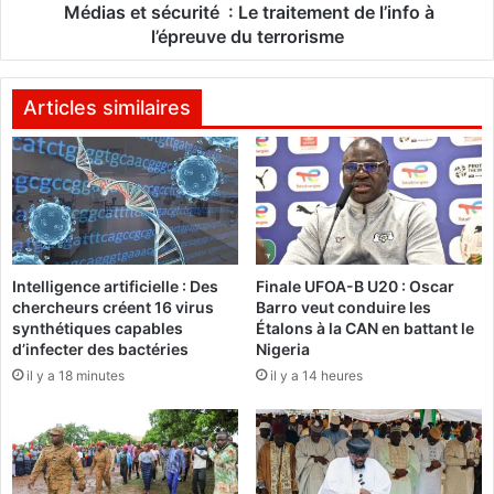
n
s
Médias et sécurité : Le traitement de l’info à
g
é
l’épreuve du terrorisme
o
c
n
u
e
r
Articles similaires
O
i
b
t
a
é
m
e
:
f
L
a
e
Intelligence artificielle : Des
Finale UFOA-B U20 : Oscar
i
t
chercheurs créent 16 virus
Barro veut conduire les
t
r
synthétiques capables
Étalons à la CAN en battant le
C
a
d’infecter des bactéries
Nigeria
h
i
il y a 18 minutes
il y a 14 heures
e
t
v
e
a
m
l
e
i
n