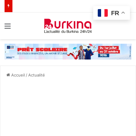
FR
Menu
Accueil
/
Actualité