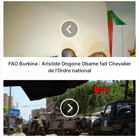
te
F
A
O
B
u
r
k
i
n
a
FAO Burkina : Aristide Ongone Obame fait Chevalier
de l’Ordre national
:
A
r
M
i
é
s
d
t
i
i
a
d
s
e
e
O
t