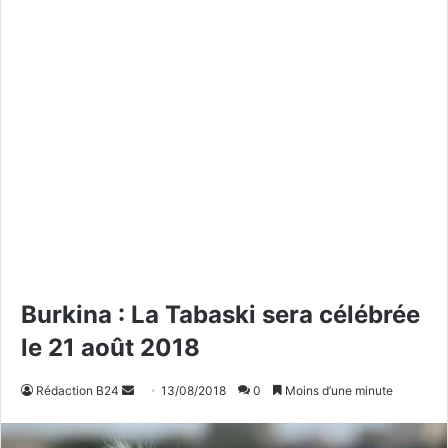
Burkina : La Tabaski sera célébrée
le 21 août 2018
Rédaction B24
E
13/08/2018
0
Moins d’une minute
n
v