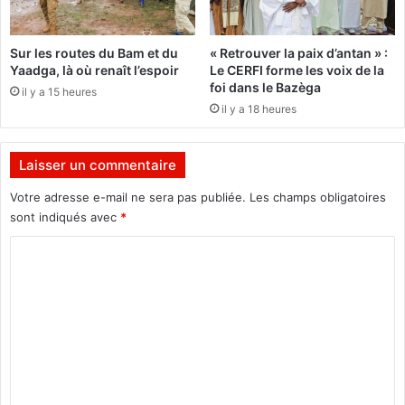
e
t
r
d
d
e
Sur les routes du Bam et du
« Retrouver la paix d’antan » :
e
l
Yaadga, là où renaît l’espoir
Le CERFI forme les voix de la
l
’
foi dans le Bazèga
il y a 15 heures
’
i
il y a 18 heures
O
n
r
f
d
o
Laisser un commentaire
r
à
e
l
Votre adresse e-mail ne sera pas publiée.
Les champs obligatoires
n
’
sont indiqués avec
*
a
é
t
p
C
i
r
o
o
e
m
n
u
a
v
m
l
e
e
d
u
n
t