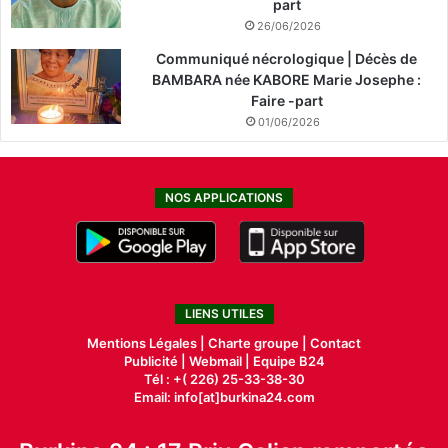
part
26/06/2026
Communiqué nécrologique | Décès de
BAMBARA née KABORE Marie Josephe :
Faire -part
01/06/2026
NOS APPLICATIONS
LIENS UTILES
Mentions Légales |
Charte groupe |
Contact
Publicité
|
Webmail |
Equipe B24
Tél : +( 226) 25-33-38-30
Email: info[at]burkina24.com