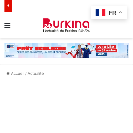
FR
Menu
Accueil
/
Actualité