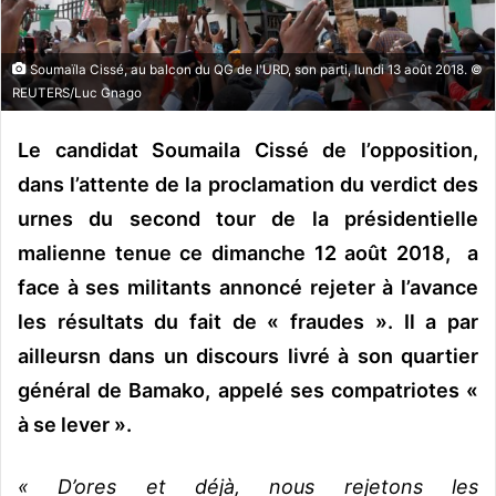
n
c
o
Soumaïla Cissé, au balcon du QG de l'URD, son parti, lundi 13 août 2018. ©
u
REUTERS/Luc Gnago
r
r
Le candidat Soumaila Cissé de l’opposition,
i
dans l’attente de la proclamation du verdict des
e
urnes du second tour de la présidentielle
l
malienne tenue ce dimanche 12 août 2018, a
face à ses militants annoncé rejeter à l’avance
les résultats du fait de « fraudes ». Il a par
ailleursn dans un discours livré à son quartier
général de Bamako, appelé ses compatriotes «
à se lever ».
« D’ores et déjà, nous rejetons les