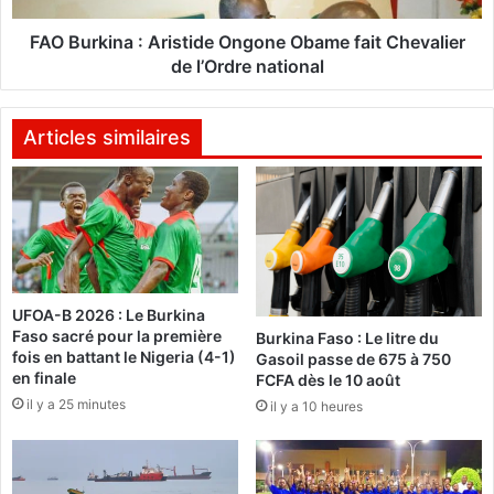
i
n
l
a
FAO Burkina : Aristide Ongone Obame fait Chevalier
l
de l’Ordre national
e
:
s
A
m
r
Articles similaires
è
i
r
s
e
t
s
i
:
d
D
e
e
O
UFOA-B 2026 : Le Burkina
s
n
Faso sacré pour la première
Burkina Faso : Le litre du
B
g
fois en battant le Nigeria (4-1)
Gasoil passe de 675 à 750
u
o
en finale
FCFA dès le 10 août
r
n
il y a 25 minutes
il y a 10 heures
k
e
i
O
n
b
a
a