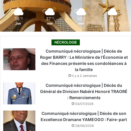
k
n
a
m
36
37
30
34
℃
℃
℃
℃
lun
mar
mer
jeu
NÉCROLOGIE
Communiqué nécrologique | Décès de
Roger BARRY : Le Ministère de l’Économie et
des Finances présente ses condoléances à
la famille
il y a 2 semaines
Communiqué nécrologique | Décès du
Général de Division Nabéré Honoré TRAORÉ
: Remerciements
03/07/2026
Communiqué nécrologique | Décès de son
Excellence Dramane YAMEOGO : Faire-part
28/06/2026