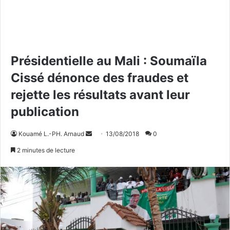
Présidentielle au Mali : Soumaïla
Cissé dénonce des fraudes et
rejette les résultats avant leur
publication
Kouamé L.-PH. Arnaud
E
13/08/2018
0
n
2 minutes de lecture
v
o
y
e
r
u