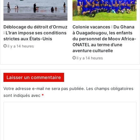
b
m
è
e
d
f
e
a
Déblocage du détroit d’Ormuz
Colonie vacances : Du Ghana
l
i
: L’Iran impose ses conditions
à Ouagadougou, les enfants
a
t
strictes aux États-Unis
du personnel de Moov Africa-
d
C
ONATEL au terme d’une
il y a 14 heures
i
h
aventure culturelle
a
e
il y a 14 heures
s
v
p
a
o
l
Laisser un commentaire
r
i
a
e
Votre adresse e-mail ne sera pas publiée.
Les champs obligatoires
s
r
sont indiqués avec
*
’
d
C
y
e
l
l
o
a
’
m
n
O
c
r
m
e