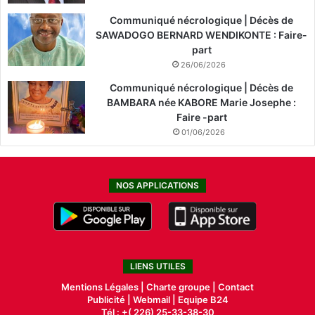
Communiqué nécrologique | Décès de
SAWADOGO BERNARD WENDIKONTE : Faire-
part
26/06/2026
Communiqué nécrologique | Décès de
BAMBARA née KABORE Marie Josephe :
Faire -part
01/06/2026
NOS APPLICATIONS
LIENS UTILES
Mentions Légales |
Charte groupe |
Contact
Publicité
|
Webmail |
Equipe B24
Tél : +( 226) 25-33-38-30