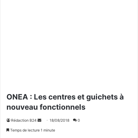
ONEA : Les centres et guichets à
nouveau fonctionnels
Rédaction B24
E
18/08/2018
0
n
Temps de lecture 1 minute
v