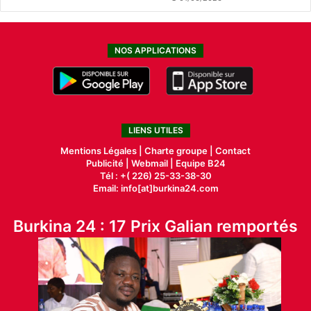
NOS APPLICATIONS
LIENS UTILES
Mentions Légales |
Charte groupe |
Contact
Publicité
|
Webmail |
Equipe B24
Tél : +( 226) 25-33-38-30
Email: info[at]burkina24.com
Burkina 24 : 17 Prix Galian remportés