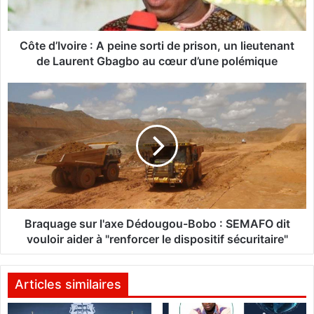
I
v
o
i
Côte d’Ivoire : A peine sorti de prison, un lieutenant
r
de Laurent Gbagbo au cœur d’une polémique
e
:
B
A
r
p
a
e
q
i
u
n
a
e
g
s
e
o
s
r
u
Braquage sur l'axe Dédougou-Bobo : SEMAFO dit
t
r
vouloir aider à "renforcer le dispositif sécuritaire"
i
l
d
'
e
a
Articles similaires
p
x
r
e