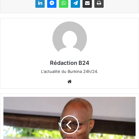
Rédaction B24
L'actualité du Burkina 24h/24.
We
bsi
te
C
ô
t
e
d
’