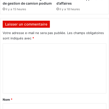
u
i
de gestion de camion podium
d’affaires
r
t
il y a 15 heures
il y a 18 heures
e
v
n
o
t
u
Laisser un commentaire
G
l
b
Votre adresse e-mail ne sera pas publiée.
Les champs obligatoires
o
a
i
sont indiqués avec
*
g
r
C
b
a
o
i
o
a
d
m
u
e
c
r
m
œ
à
e
u
"
n
r
r
d
e
t
’
n
a
u
f
Nom
*
n
o
i