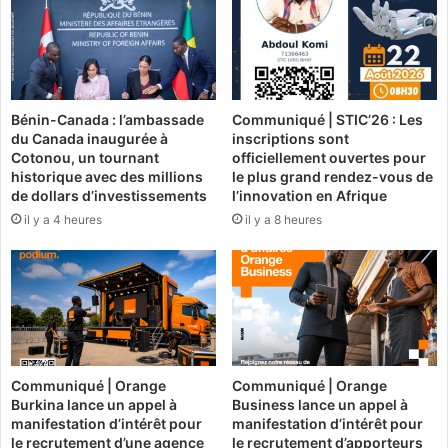
i
D
s
é
o
d
n
o
,
u
Bénin-Canada : l’ambassade
Communiqué | STIC’26 : Les
u
g
du Canada inaugurée à
inscriptions sont
n
o
Cotonou, un tournant
officiellement ouvertes pour
l
u
historique avec des millions
le plus grand rendez-vous de
i
-
de dollars d’investissements
l’innovation en Afrique
e
B
il y a 4 heures
il y a 8 heures
u
o
t
b
e
o
n
:
a
S
n
E
t
M
d
A
Communiqué | Orange
Communiqué | Orange
e
F
Burkina lance un appel à
Business lance un appel à
L
O
manifestation d’intérêt pour
manifestation d’intérêt pour
a
d
le recrutement d’une agence
le recrutement d’apporteurs