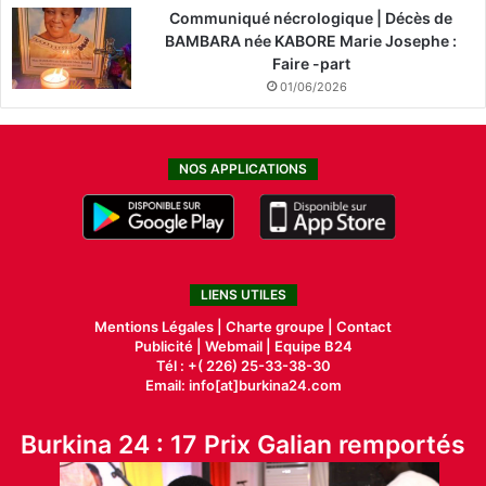
Communiqué nécrologique | Décès de
BAMBARA née KABORE Marie Josephe :
Faire -part
01/06/2026
NOS APPLICATIONS
LIENS UTILES
Mentions Légales |
Charte groupe |
Contact
Publicité
|
Webmail |
Equipe B24
Tél : +( 226) 25-33-38-30
Email: info[at]burkina24.com
Burkina 24 : 17 Prix Galian remportés