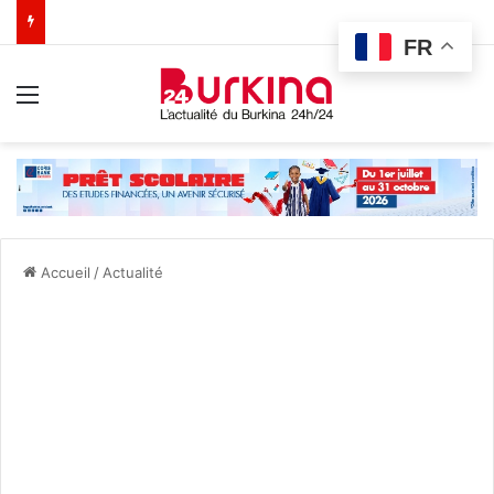
FR
Menu
Accueil
/
Actualité