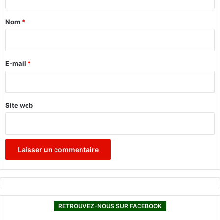
t
a
Nom
*
i
r
e
E-mail
*
*
Site web
RETROUVEZ-NOUS SUR FACEBOOK