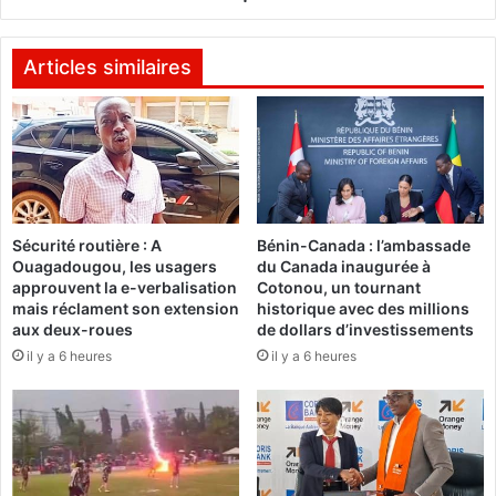
a
f
r
f
d
e
Articles similaires
e
u
d
r
u
s
m
v
i
e
n
n
i
d
Sécurité routière : A
Bénin-Canada : l’ambassade
s
r
Ouagadougou, les usagers
du Canada inaugurée à
t
e
approuvent la e-verbalisation
Cotonou, un tournant
è
d
mais réclament son extension
historique avec des millions
r
i
aux deux-roues
de dollars d’investissements
e
:
il y a 6 heures
il y a 6 heures
d
"
e
C
l
e
a
s
f
o
e
n