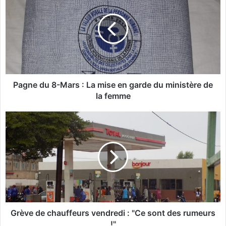
g
n
e
d
u
8
-
M
Pagne du 8-Mars : La mise en garde du ministère de
a
la femme
r
s
G
:
r
L
è
a
v
m
e
i
d
s
e
e
c
e
h
n
a
Grève de chauffeurs vendredi : "Ce sont des rumeurs
g
u
!"