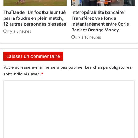
m
t
m
d
Thaïlande : Un footballeur tué
Interopérabilité bancaire :
e
e
par la foudre en plein match,
Transférez vos fonds
s
12 autres personnes blessées
instantanément entre Coris
r
Bank et Orange Money
il y a 8 heures
u
il y a 15 heures
m
e
u
Laisser un commentaire
r
s
Votre adresse e-mail ne sera pas publiée.
Les champs obligatoires
!
sont indiqués avec
*
"
C
o
m
m
e
n