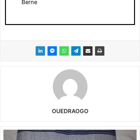
Berne
OUEDRAOGO
P
a