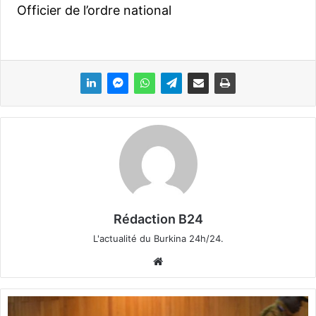
Officier de l’ordre national
Rédaction B24
L'actualité du Burkina 24h/24.
We
bsi
te
C