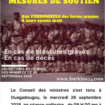
o
y
e
r
u
n
c
o
u
r
r
i
e
l
Le Conseil des ministres s’est tenu à
Ouagadougou, le mercredi 26 septembre
2018,
en séance ordinaire, de 09 H 00 mn à