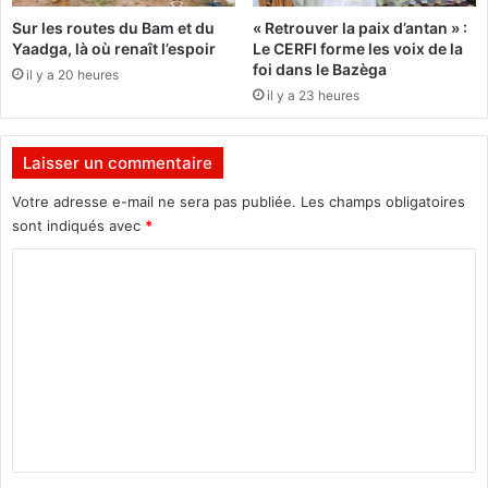
r
g
Sur les routes du Bam et du
« Retrouver la paix d’antan » :
n
e
Yaadga, là où renaît l’espoir
Le CERFI forme les voix de la
e
à
foi dans le Bazèga
il y a 20 heures
p
t
il y a 23 heures
a
r
s
a
ê
v
Laisser un commentaire
t
e
r
r
Votre adresse e-mail ne sera pas publiée.
Les champs obligatoires
e
s
sont indiqués avec
*
m
l
ê
’
C
l
a
o
é
u
m
à
t
c
o
m
e
e
e
t
m
t
p
n
e
l
t
c
o