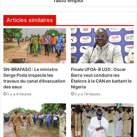
l’auto emploi
s
e
a
:
l
L
Articles similaires
l
u
é
t
v
t
o
e
i
r
r
c
l
o
SN-BRAFASO : Le ministre
Finale UFOA-B U20 : Oscar
e
n
Serge Poda inspecte les
Barro veut conduire les
g
t
travaux du canal d’évacuation
Étalons à la CAN en battant le
é
r
des eaux
Nigeria
n
e
il y a 4 heures
il y a 19 heures
é
l
r
e
a
c
l
h
p
ô
o
m
u
a