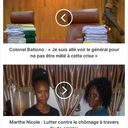
o
l
o
n
e
l
B
a
t
Colonel Bationo : « Je suis allé voir le général pour
i
ne pas être mêlé à cette crise »
o
n
M
o
a
r
:
t
«
h
e
J
N
e
i
s
c
u
o
Marthe Nicole : Lutter contre le chômage à travers
i
l