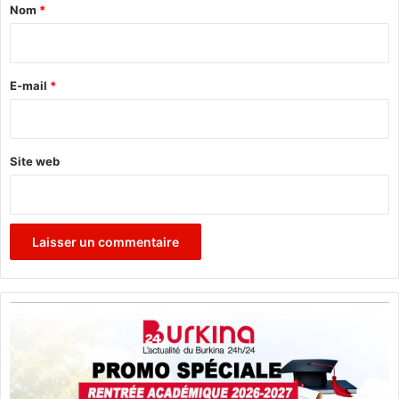
r
i
a
Nom
*
i
i
s
r
e
e
E-mail
*
»
*
Site web