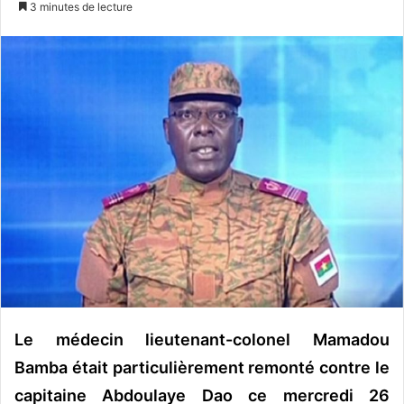
3 minutes de lecture
v
o
y
e
r
u
n
c
o
u
r
r
i
e
l
Le médecin lieutenant-colonel Mamadou
Bamba était particulièrement remonté contre le
capitaine Abdoulaye Dao ce mercredi 26