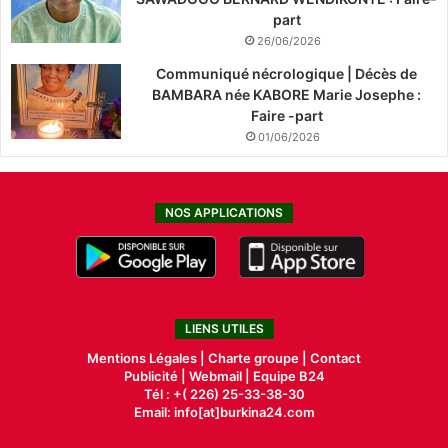
part
26/06/2026
Communiqué nécrologique | Décès de
BAMBARA née KABORE Marie Josephe :
Faire -part
01/06/2026
NOS APPLICATIONS
LIENS UTILES
Mentions Légales |
Charte groupe |
Contact
Publicité
|
Webmail |
Equipe B24
Tél : +( 226) 25-33-38-30
Email: info[at]burkina24.com