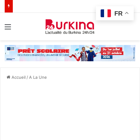
FR
Menu
Accueil
/
A La Une