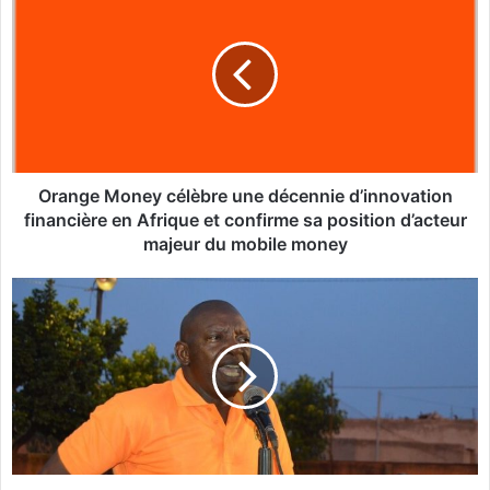
r
a
n
g
e
M
o
n
e
Orange Money célèbre une décennie d’innovation
y
financière en Afrique et confirme sa position d’acteur
c
majeur du mobile money
é
l
L
è
u
b
d
r
o
e
v
u
i
n
c
e
B
d
a