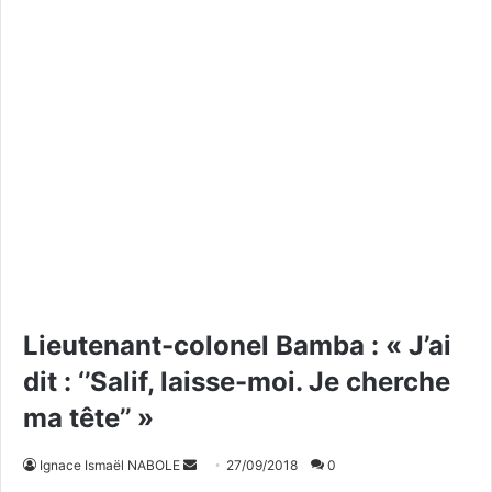
Lieutenant-colonel Bamba : « J’ai
dit : ‘’Salif, laisse-moi. Je cherche
ma tête’’ »
Ignace Ismaël NABOLE
E
27/09/2018
0
n