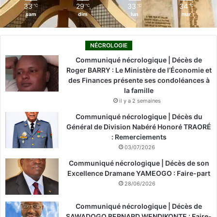
33
29
33
34
℃
℃
℃
℃
sam
dim
lun
mar
NÉCROLOGIE
Communiqué nécrologique | Décès de
Roger BARRY : Le Ministère de l’Économie et
des Finances présente ses condoléances à
la famille
il y a 2 semaines
Communiqué nécrologique | Décès du
Général de Division Nabéré Honoré TRAORÉ
: Remerciements
03/07/2026
Communiqué nécrologique | Décès de son
Excellence Dramane YAMEOGO : Faire-part
28/06/2026
Communiqué nécrologique | Décès de
SAWADOGO BERNARD WENDIKONTE : Faire-