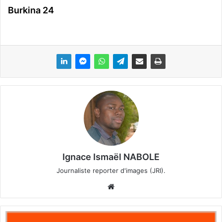
Burkina 24
Ignace Ismaël NABOLE
Journaliste reporter d'images (JRI).
We
bsi
te
O