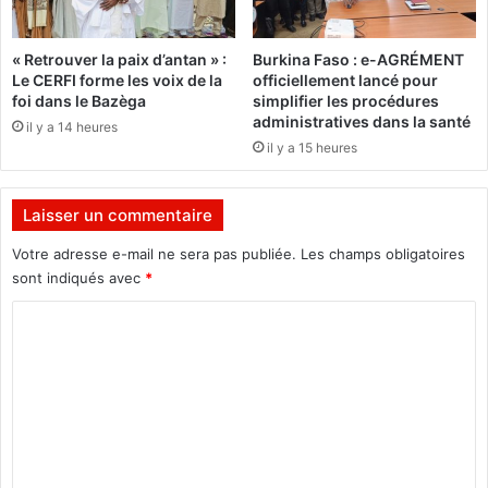
a
0
n
2
« Retrouver la paix d’antan » :
Burkina Faso : e-AGRÉMENT
c
0
Le CERFI forme les voix de la
officiellement lancé pour
i
e
foi dans le Bazèga
simplifier les procédures
è
s
administratives dans la santé
il y a 14 heures
r
t
il y a 15 heures
e
p
e
l
n
i
Laisser un commentaire
A
é
f
e
Votre adresse e-mail ne sera pas publiée.
Les champs obligatoires
r
,
sont indiqués avec
*
i
n
q
C
o
u
u
o
e
s
m
e
c
t
h
m
c
e
e
o
r
n
c
n