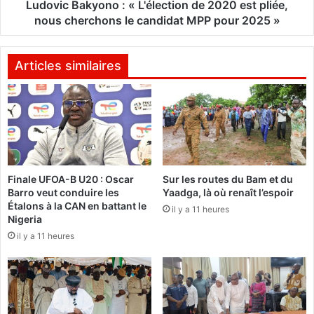
é
k
Ludovic Bakyono : « L'élection de 2020 est pliée,
c
y
nous cherchons le candidat MPP pour 2025 »
e
o
n
n
n
o
Articles similaires
i
e
:
d
«
’
i
L
n
'
n
é
o
Finale UFOA-B U20 : Oscar
Sur les routes du Bam et du
l
Barro veut conduire les
Yaadga, là où renaît l’espoir
v
e
Étalons à la CAN en battant le
a
il y a 11 heures
c
Nigeria
t
t
il y a 11 heures
i
i
o
o
n
n
f
d
i
e
n
2