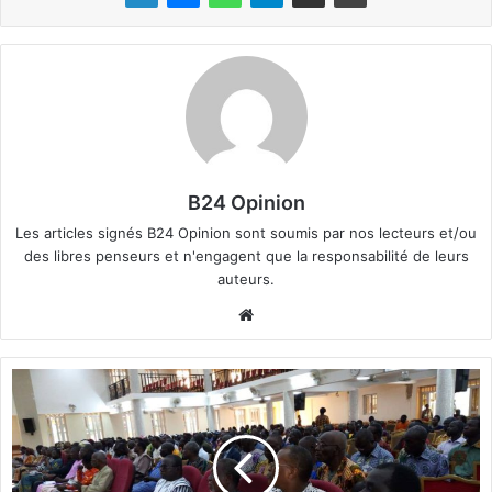
B24 Opinion
Les articles signés B24 Opinion sont soumis par nos lecteurs et/ou
des libres penseurs et n'engagent que la responsabilité de leurs
auteurs.
We
bsi
te
B
u
r
k
i