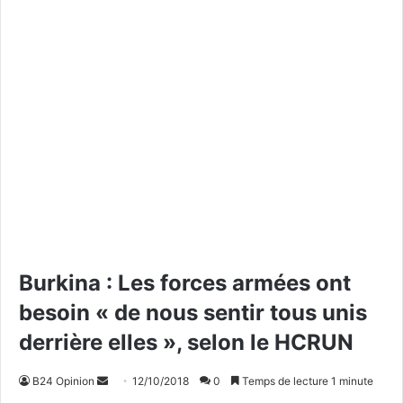
Burkina : Les forces armées ont
besoin « de nous sentir tous unis
derrière elles », selon le HCRUN
B24 Opinion
E
12/10/2018
0
Temps de lecture 1 minute
n