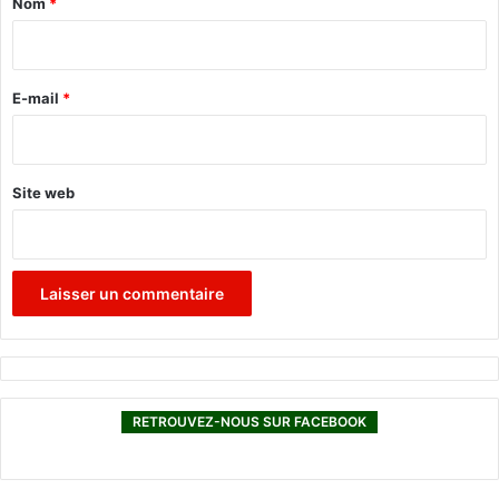
Nom
*
u
e
i
r
e
E-mail
*
*
Site web
RETROUVEZ-NOUS SUR FACEBOOK