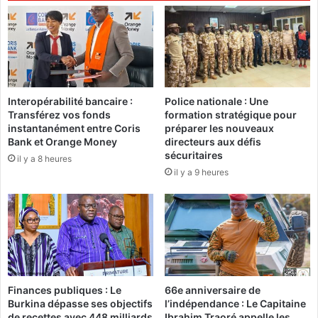
s
n
a
a
t
t
i
i
o
o
n
n
Interopérabilité bancaire :
Police nationale : Une
d
a
Transférez vos fonds
formation stratégique pour
e
l
instantanément entre Coris
préparer les nouveaux
l
d
Bank et Orange Money
directeurs aux défis
'
e
sécuritaires
il y a 8 heures
a
l
il y a 9 heures
m
’
o
e
u
n
r
f
d
a
u
n
p
t
r
s
Finances publiques : Le
66e anniversaire de
o
’
Burkina dépasse ses objectifs
l’indépendance : Le Capitaine
c
i
de recettes avec 448 milliards
Ibrahim Traoré appelle les