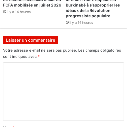
h
n
FCFA mobilisés en juillet 2026
Burkinabè à s’approprier les
a
t
idéaux de la Révolution
il y a 14 heures
i
é
progressiste populaire
n
r
il y a 16 heures
e
s
s
Laisser un commentaire
e
Votre adresse e-mail ne sera pas publiée.
Les champs obligatoires
à
sont indiqués avec
*
l
’
C
è
r
o
e
m
n
m
u
m
e
é
n
r
i
t
q
a