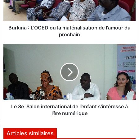
n
a
:
L
'
Burkina : L'OCED ou la matérialisation de l'amour du
O
prochain
C
E
L
D
e
o
3
u
e
l
a
S
m
a
a
l
t
o
é
n
Le 3e Salon international de l’enfant s’intéresse à
r
i
l’ère numérique
i
n
a
t
l
e
Articles similaires
i
r