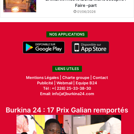
Faire -part
01/06/2026
NOS APPLICATIONS
LIENS UTILES
Mentions Légales |
Charte groupe |
Contact
Publicité
|
Webmail |
Equipe B24
Tél : +( 226) 25-33-38-30
Email: info[at]burkina24.com
Burkina 24 : 17 Prix Galian remportés