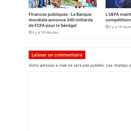
u
t
Finances publiques : La Banque
L’UEFA maint
e
mondiale annonce 340 milliards
compétitions
s
de FCFA pour le Sénégal
il y a 14 heur
l
il y a 16 minutes
e
s
b
Laisser un commentaire
o
u
Votre adresse e-mail ne sera pas publiée.
Les champs o
r
s
C
e
o
s
m
m
e
n
t