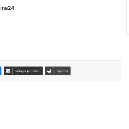
ina24
Partager par email
Imprimer