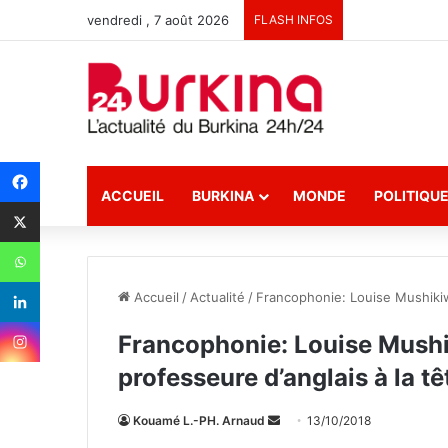
vendredi , 7 août 2026
FLASH INFOS
ACCUEIL
BURKINA
MONDE
POLITIQU
Accueil
/
Actualité
/
Francophonie: Louise Mushikiwa
Francophonie: Louise Mush
professeure d’anglais à la tê
Kouamé L.-PH. Arnaud
E
13/10/2018
n