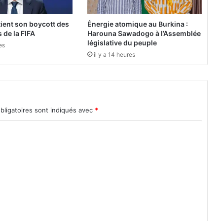
e
2
ient son boycott des
Énergie atomique au Burkina :
5
 de la FIFA
Harouna Sawadogo à l’Assemblée
0
législative du peuple
es
0
il y a 14 heures
0
r
é
f
u
bligatoires sont indiqués avec
*
g
i
é
s